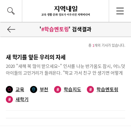
'
#학습멘토링
' 검색결과
총
1
개의 기사가 있습니다.
새 학기를 앞둔 우리의 자세
2020 "새해 복 많이 받으세요~" 인사를 나눈 반가움도 잠시, 어느덧
아이들의 고민거리가 들려온다. "학교 가서 친구 안 생기면 어떻게
해요?", "아침에 어떻게 일어나요...", "좋은 담임 선생님 만났으면
좋겠어요!" 아이들의 개성만큼 걱정도 다양하지만 이들의 공통점은
교육
부천
#
학습지도
#
학습멘토링
바로 개학을 앞두고 있다는 것이다.근심이 많을 이 시기!친구 고민,
#
새학기
연애 고민, 진로 고민 다양하지만가장 큰 걱정은 '성적'일 것이다.낯
선 환경 속에서 만족할만한 성적을 받을 방법은 어떤 것이 있을까?<
학생들의 자세>탐정이 되어보자.수업 중 탐정이 되어 시험 문제의
단서들을 모아보자! 단서를 모으는 방법은 모두가 알고 있다. 학교
수업을 잘 듣는 것. 또 뻔~한 이야기를 한다고 생각할지 모른다. 그