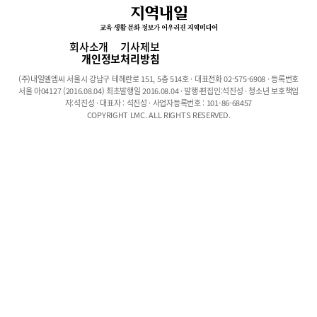
만큼 100번을 강조해도 부족하다. 시험 출제자는 학교 수업을 하시
는 선생님이다. 출제자의 말을 듣지 않고 무작정 문제집만 보며 시
험 점수를 기대하는 건 필자는 어리석은 행동이라 생각한다. 선생님
회사소개
기사제보
의 말씀에서 힌트는 주어진다. 귀한 단서들을 모두 모아 성공적인
개인정보처리방침
탐정 놀이를 해보자!나에게 맞는 공부법을 찾자.처음 등원하는 친구
(주)내일엘엠씨 서울시 강남구 테헤란로 151, 5층 514호 · 대표전화 02-575-6908 · 등록번호
들과 상담을 진행하면 "분명히 했는데 기억이 안 나요." 라는 말을
서울 아04127 (2016.08.04) 최초발행일 2016.08.04 · 발행·편집인:석진성 · 청소년 보호책임
종종 듣는다. 책에 몽땅 줄이 그어져 있거나, 필기만 예쁘게 예쁘게
자:석진성 · 대표자 : 석진성 · 사업자등록번호 : 101-86-68457
COPYRIGHT LMC. ALL RIGHTS RESERVED.
하는 친구들도 있었다. 자신에게 맞는 공부법을 찾지 못한 이유이
다.필기하는데 많은 시간이 들지는 않는지, 필기와 이해, 암기를 병
행할 수 있는지, 한 과목을 장시간 집중하는 것이 효율적인지, 시간
을 쪼개 여러 과목을 접하는 게 좋을지 등 아이들마다 효과적인 공
부 방법은 다르다. 자신의 학습 성향을 파악하고 그에 맞는 다양한
공부법을 탐색해보는 시간을 충분히 가져보자.<어른들의 자세>근
본적인 변화를 이끌어 주자.그렇다고 학생들에게 내일까지 각자 맞
는 공부법을 찾아와! 라고 하면 우리 아이들은 어리둥절할 것이다.
무궁무진한 방법들을 접하며 혼란스럽기도 하고, 이게 맞는 방법인
지도 잘 모르겠고, 시행착오를 거치는 기간이 불안한 이때, 우리 어
른들이 객관적인 시선으로 올바른 학습 방법과 계획을 제시해주는
것이 필요하다.아이들이 무엇을 잘하고 무엇이 부족한지 스스로 파
악할 수 있도록. 보완할 방향성을 제시해 줄 수 있는 조력자가 되어