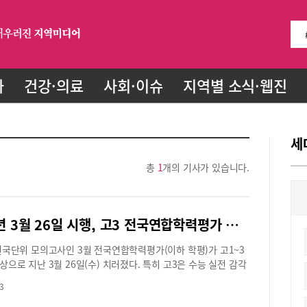
화
건강·의료
사회·이슈
지역별 소식·웹진
세
총
1
개의 기사가 있습니다.
2025년 3월 26일 시행, 고3 전국연합학력평가 분석
전국단위 모의고사인 3월 전국연합학력평가(이하 학평)가 고1~3
상으로 지난 3월 26일(수) 치러졌다. 특히 고3은 수능 실전 감각
서 자신의 실력을 점검하고 약점을 보완하는 가늠자 역할을 한다
3
 3월 학평의 의의를 찾을 수 있다. 무엇보다 학습 방향을 설정하