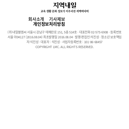
지 3년 6개월간 소비자를 위해 감시 시스템을 가동, 핫팩 관련 사건
이 접수된 사례는 226건이었다. 이중 불량 등의 이유를 제외하고 화
상 사례가 87.2%나 되며 이 중에 2도 화상이 49.2%, 비교적 심한 3
회사소개
기사제보
도 화상이 45%였고 경미한 1도 화상은 7.8%였다. 핫팩은 평균적
개인정보처리방침
으로 40도에서 최고 70도까지 올라가기 때문에 겨울철 스키장 등
(주)내일엘엠씨 서울시 강남구 테헤란로 151, 5층 514호 · 대표전화 02-575-6908 · 등록번호
야외활동 시 장시간 몸에 부착하고 사용할 때에는 특히 더 주의해야
서울 아04127 (2016.08.04) 최초발행일 2016.08.04 · 발행·편집인:석진성 · 청소년 보호책임
한다.핫팩뿐 아니라 다양한 온열 제품 역시 저온화상 위험이 있다.
자:석진성 · 대표자 : 석진성 · 사업자등록번호 : 101-86-68457
COPYRIGHT LMC. ALL RIGHTS RESERVED.
40~45도 정도의 낮은 온도에서 발생하기 때문에 화상에 대한 경각
심이 적은 것도 이유 중 하나이다.아이디피부과 황종익 원장(피부과
전문의)은 “따뜻하다고 느낄 정도의 온도에 장시간 노출될 경우 화
상이 발생하며, 가해지는 온도와 시간에 따라 피부가 손상되는 정도
에 차이가 난다. 특히 따뜻하다고 느끼는 온도에서 서서히 발생하기
때문에 환자 본인이 알아채지 못한 상황에서 증상이 발생한다”고
말한다. 황 원장은 또, “화상학회 자료에 따르면 44도에서는 1시간,
50도에서는 3분만 지나도 피부 조직의 손상이 시작된다고 한다고
알려져 있다. 일반 열화상과 같이 피부 표피층에만 발생하는 1도 화
상, 진피층까지 침범하는 2도 화상, 피하지방층까지 침범하는 3도
화상 그리고 근육과 인대, 뼈 부위까지 침범하는 4도 화상까지 발생
할 수 있다”며 주의를 당부했다.피부 얇고 피하 지방층 적은 부위 주
로 발생온열제품 노출 시간에 따라 화상 정도 달라일반적으로 저온