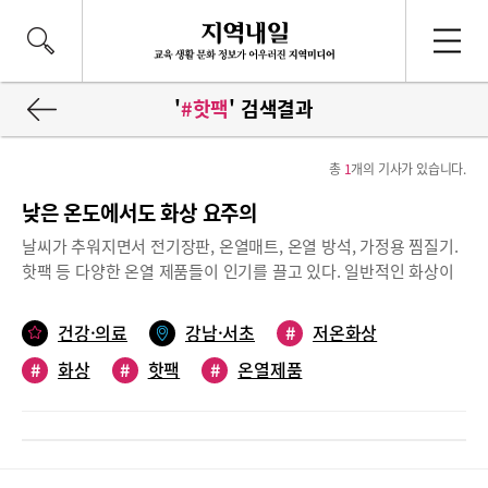
'
#핫팩
' 검색결과
총
1
개의 기사가 있습니다.
낮은 온도에서도 화상 요주의
날씨가 추워지면서 전기장판, 온열매트, 온열 방석, 가정용 찜질기.
핫팩 등 다양한 온열 제품들이 인기를 끌고 있다. 일반적인 화상이
100도 이상의 열에 노출되어 피부 손상이 발생한다면 저온화상은
말 그대도 저온의 열에 장시간 노출되면서 발생한다. 따뜻하다며 무
건강·의료
강남·서초
#
저온화상
심코 방심했다가 자칫 저온화상을 입을 수 있어 주의가 필요하다.도
#
화상
#
핫팩
#
온열제품
움말 아이디피부과 황종익 원장(피부과 전문의), 타임리스피부과
도곡점 이경구 원장(피부과 전문의)저온화상, 40~50도의 낮은 온도
에서 발생핫팩, 온열 제품 등 장시간 사용 금물겨울철에는 핫팩이나
온열 제품들을 많이 찾지만 무심코 사용하다가는 자칫 저온화상을
입을 수 있어 주의해야 한다.한국소비자원이 2015년부터 2018년까