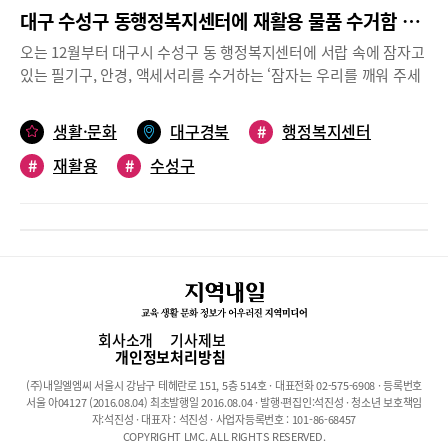
대구 수성구 동행정복지센터에 재활용 물품 수거함 설치
오는 12월부터 대구시 수성구 동 행정복지센터에 서랍 속에 잠자고
있는 필기구, 안경, 액세서리를 수거하는 ‘잠자는 우리를 깨워 주세
요~!’ 수거함이 설치된다.이 활동은 수성구 지역 여성들로 구성된
‘수성 글로벌 ESD 실천 연대’ 회원들이 주도하고 있으며, 단체 내에
생활·문화
대구경북
#
행정복지센터
서 수성 재작실(재활용 작은 실천)이라는 팀을 만들어 지난 7월 11
#
재활용
#
수성구
일 전문가 자문위원과 실천가 자문위원의 컨설팅을 통해 이번 프로
젝트를 기획했다.이들은 매달 셋째 주에 물건을 수거하고 사용가능
한 것을 분류하고 세척하는 작업을 진행할 계획이다. 또한, 필기구
와 액세서리는 이 단체가 매년 진행하는 국내외 자원봉사 활동 시
직접 기부로 진행한다. 안경은 ‘안아주세요’라는 단체와 MOU를 체
결해 정기적으로 전달해 연계 기부한다.윤숙정 프로젝트 팀장은
“공산품이 귀한 네팔과 인도 동남아 학생들이 다른 사람이 사용한
필기구지만 너무나 소중하게 사용하고 있고, 한국의 액세서리를 좋
회사소개
기사제보
아하는 모습을 보고 아이디어를 생각하게 됐다”면서 “팀별 모임과
개인정보처리방침
자문위원들의 컨설팅으로 안경도 수거, ‘안아주세요’라는 단체를 통
(주)내일엘엠씨 서울시 강남구 테헤란로 151, 5층 514호 · 대표전화 02-575-6908 · 등록번호
해 연계 기부하기로 했다”고 말했다.한편 수성 글로벌 ESD 실천 연
서울 아04127 (2016.08.04) 최초발행일 2016.08.04 · 발행·편집인:석진성 · 청소년 보호책임
대는 지난 2015년 결성돼 2018년 대구광역시 비영리민간단체로 등
자:석진성 · 대표자 : 석진성 · 사업자등록번호 : 101-86-68457
COPYRIGHT LMC. ALL RIGHTS RESERVED.
록, 현재 140명의 회원들이 활동하고 있다.