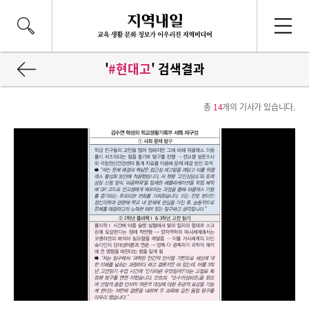
'
#현대고
' 검색결과
총
14
개의 기사가 있습니다.