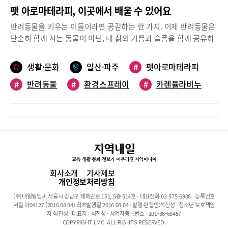
펫 아로마테라피, 이곳에서 배울 수 있어요
반려동물을 키우는 이들이라면 공감하는 한 가지. 이제 반려동물은
단순히 함께 사는 동물이 아닌, 내 삶의 기쁨과 슬픔을 함께 공유하
고 나누는 존재이자 가족이라는 것이다. 때문에 반려동물에게도 가
족 못지않은 관심과 투자를 아끼지 않는 요즘이다. ‘펫 아로마테라
생활·문화
일산·파주
#
펫아로마테라피
피’에 대한 관심이 높아지고 있는 이유다. 좀 더 건강한 방법으로,
#
반려동물
#
환경스프레이
#
카렌듈라비누
나의 반려동물을 케어해줄 수 있는 펫 아로마테라피를 만나보자.펫
아로마테라피흔히 향기치료, 혹은 향기요법이라고 알려진 아로마
테라피. 허브와 같은 식물의 꽃잎이나 꽃, 열매, 뿌리 등에서 추출한
에센셜 오일의 향을 이용해 심신을 다스리는 건강 요법으로 알려져
있다. 이러한 원리를 반려동물에게도 적용시킨 것이 ‘펫 아로마테라
피’다. 내 가족의 소중한 구성원이자 생을 함께하는 친구인 반려동
물에 대한 아낌없는 투자와 관심을 쏟고 있는 가운데 펫 아로마테라
피에 대한 관심도 높아지고 있다.펫 아로마테라피 제품들도 다양하
회사소개
기사제보
다. 사람처럼 일상생활에 사용하는 제품들의 대부분을 아로마테라
개인정보처리방침
피 기법으로 만들 수 있다. 샴푸, 치약, 린스, 비누, 연고, 오일, 스프
(주)내일엘엠씨 서울시 강남구 테헤란로 151, 5층 514호 · 대표전화 02-575-6908 · 등록번호
레이 등 재료와 효능을 달리하는 다양한 아로마테라피 제품들이 있
서울 아04127 (2016.08.04) 최초발행일 2016.08.04 · 발행·편집인:석진성 · 청소년 보호책임
어, 화학성분이 들어가지 않은 천연 제품들로 반려동물의 심신을 케
자:석진성 · 대표자 : 석진성 · 사업자등록번호 : 101-86-68457
COPYRIGHT LMC. ALL RIGHTS RESERVED.
어할 수 있다.하지만 주의해야 할 점도 있다. 반려동물의 피부가 약