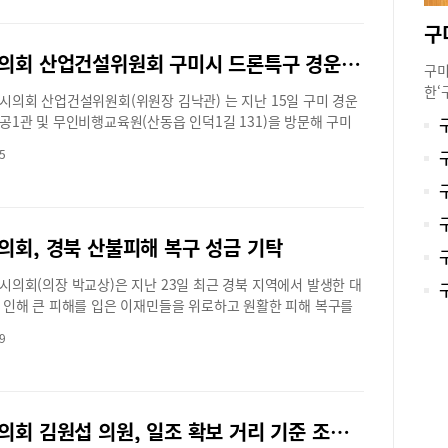
결산 승인안 및 공공기관 출연금 정산보고, 2025년도 행정사무감
할 예정이다.이날 본회의에서는 2024 회계연도 세입·세출 결산
등을 심사하기 위해 예산결산특별위원회 구성결의안을 상정하고
구미시의회 산업건설위원회 구미시 드론특구 경운대학교 현장 방문
별위원장(이상호 의원) 및 간사(김정도 의원) 등 총 13명을 선
구미
 특히 올해 결산검사부터는 구미시가 공공기관에 이전한 출연금,
한‘
시의회 산업건설위원회(위원장 김낙관) 는 지난 15일 구미 경운
위탁사업비에 대한 정산 결과를 각 상임위원회별로 보고 받을 예
미시
공1관 및 무인비행교육원(산동읍 인덕1길 131)을 방문해 구미
번 구미시의회 정례회 주요일정으로는 6월 4일 각 상임위원회별
제2
별자유화구역 사업 추진 현황을 청취하고 드론 시연을 체험했다.
사를 진행하고 6월 5일과 9일 양일간 2024회계연도 세입·세출
다.
5
대학교 현장 방문은 구미시 드론특구를 드론 산업 육성의 핵심
안과 공공기관 출연금 정산에 대한 예비심사를 실시하고 6월 10
20
발전시키고, 드론을 활용한 다양한 서비스 모델의 확산을 통해
1일까지 이틀간 예산결산특별위원회에서 ∆2024회계연도 세입·
행정
드론산업 선도 도시로 성장시키기 위한 취지로 마련되었다. 위원
 승인안 ∆2024회계연도 예비비 지출 승인안 ∆2024회계연도
한 
 현장을 직접 점검하고, 관련 전문가들과 의견을 나누며 향후 정
출연금 정산 보고의 건을 심사할 예정이다.이어서 6월 12일부터
극적
의회, 경북 산불피해 복구 성금 기탁
향 설정을 위한 논의를 이어갔다.구미시의회 산업건설위원회 위원
 9일간 집행기관에 대한 2025년도 행정사무감사를 실시해 집행
보호
구 지정(2023. 6. 30.) 이후 구미시가 추진한 드론 산업 육성
요 시책과 살림살이 전반에 대해 면밀히 살펴볼 계획이다.끝으로
립하
시의회(의장 박교상)은 지난 23일 최근 경북 지역에서 발생한 대
증 사업 운영 현황에 대한 설명을 청취한 뒤, 정책적 지원 방향에
마지막 날인 23일 제2차 구미시의회 본회의에서는 각 상임위원
용 
 인해 큰 피해를 입은 이재민들을 위로하고 원활한 피해 복구를
 있는 질의와 토론을 통해 다양한 제언을 제시했다.이후 위원들
결산특별위원회에서 심사한 안건 등을 처리하고 의사일정을 마
에서
위해 구미시의회 의원 및 의회 직원들이 십시일반 모은 성금 600
행교육원으로 이동해 드론 스테이션 및 드론 배송 시연을 직접
획이다.박교상 의장은 개회사를 통해 “지난 5월 31일 성황리에
9
로써
북사회복지공동모금회에 전달했다.이번 성금 전달은 예기치 못
 드론 전문가의 설명과 함께 드론의 조작 방식과 기능을 직접 익
 2025 구미 아시아 육상경기 선수권대회의 성공적인 개최를 위
수행
재난으로 삶의 터전을 잃고 실의에 빠진 경북도내 피해 지역 주민
론 배송의 실용성과 효율성을 체감하는 시간을 가졌다.김낙관 산
주신 공직자 여러분과 자원봉사자 여러분께 깊이 감사드립니
였다
은 위로와 희망을 전하고, 조속한 일상 회복에 힘을 보태고자 구
장은“이번 현장방문은 드론특구 사업의 현재를 진단하고, 구미
전하며, “이번 정례회 기간 동안 2025년도 행정사무감사와 2024
에게
의원 및 의회 공무원 직원 등 전원의 자발적인 참여로 이루어졌
업의 향후 발전 방향을 설정하는 데 뜻깊은 계기가 되었다”라
세입·세출 결산안 심사 등에서 시민의 대변자로서 철저한 감시와
구미시의회 김원섭 의원, 일조 확보 거리 기준 조정 건축 규제 완화 시민 혜택 확대
보호
경북 지역을 휩쓴 산불은 넓은 면적의 산림을 소실시키고 다수의
 부서에서는 드론특구를 기반으로 구미형드론 산업 생태계를 조
에 최선을 다해주시기를”라고 당부했다.또한 “6월 호국보훈의