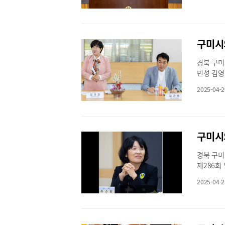
중학교 입
원은 “도
동중학교 
상당하다”
있고, 이
림으로써 
평동 신평
도적 기반이
하여 이를
청 및 구
경북 구미
중학교군을
민성 김영
화 △중학
의회 임시
지원 검토
2025-04-2
조당을 방
시의 중학
인일자리창
히 불합리
자리 창출
각하게 저
하고 있는
모의 의견
형의 다양
효율적인 
필요하다는
sakgane
경북 구미
을 요구하
제286회
의 흐름에
의 체계적
화와 인력
2025-04-2
다.추은희
안전과 관
원봉사자들
자연재해로
별 보상 
및 관련 
봉사자 통
원장인 장