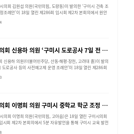
민 
설물 피해를 발생시켜 많은 이재민들이 큰 어려움을 겪고 있는
드론 상용화 촉진 및 지역 일자리 창출에 기여할 수 있도록 적극
 나라를 위해 희생하고 헌신하신 순국선열과 호국영령들의 숭고
시의회 김원섭 의원(국민의힘, 도량동)이 발의한 ‘구미시 건축 조
직자
 이에 구미시의회는 동료 도민들의 아픔을 함께 나누고 재난 극
”라고 당부했다.전득렬 팀장 sakgane@hanmail.net
되새기며, 그분들의 희생이 헛되지 않도록 우리 사회가 더욱 정의
정조례안’이 18일 열린 제286회 임시회 제2차 본회의에서 원안
직무
 동참하고자 성금 모금에 뜻을 모았다.박교상 구미시의회 의장은
한 공동체로 나아가야 할 것”이라고 개회사를 마무리 했다.전득
 이번 개정은 시민들이 일상에서 겪어온 불합리하고 비현실적인
되는
달하는 자리에서 “갑작스러운 재난으로 큰 고통과 상심에 빠져
4
akgane@hanmail.net
를 현실에 맞게 조정하고, 주거 환경의 질을 높이는 동시에 경제
중하
 지역 주민 여러분께 구미시의회 의원 모두의 마음을 담아 깊은
 완화하는 내용을 골자로 한다.이번 구미시의회 김원섭 의원 개
sak
씀을 드린다.”고 말했다.이어 박 의장은 “저희가 정성껏 마련한
의 주요 내용으로 △ 일조권을 해치지 않는 범위내 일조 확보 거
재민 여러분의 생활 안정에 조금이나마 도움이 되어, 하루 빨리
조정 △ 농촌에서 임시 거주가 가능한 농촌체류형 쉼터 및 공기막
찾고 일상으로 회복하게 되시기를 진심으로 기원드린다.”고 전
구미시의회 신용하 의원 ‘구미시 도로공사 7일 전 예고’가결.
련 조항 신설 △ 단순 비가림 구조물의 경미한 위반 행위에 대한
, 구미시의회는 앞으로도 지역사회의 어려움을 외면하지 않고 도
 이행강제금 감경 조항 도입 △ 건축사의 업무대행 수수료현실
한 이웃들에게 따뜻한 온정을 나누며 시민과 함께하는 의정활동
 신용하 의원(더불어민주당, 산동·해평·장천, 고려대 졸)이 발의
다.김원섭 구미시의회 의원은 "이번 개정은 주민의 실질적 요구
으로 펼쳐나갈 계획이다.전득렬 팀장 sakgane@hanmail.net
시 도로공사 등의 사전예고제 운영 조례안’이 18일 열린 제286회
 결과로 불필요한 규제는 완화하고 꼭 필요한 안전 기준은 강화
2차 본회의에서 원안 가결되었다.이 조례안은 경북 구미시 도로
 있는 개정안이며, 앞으로도 현장의 목소리를 반영한 생활밀착형
3
 보수, 교통시설물 설치 등의 각종 도로 관련 공사를 시행하기 전
굴하고 시민 누구나 체감할 수 있는 실질적 변화를 만들어내는
 내용을 이해관계인과 지역 주민에게 사전에 알림으로써 주민의
 집중하겠다”고 밝혔다.전득렬 팀장 sakgane@hanmail.net
 보장하고, 공사로 인한 불편과 민원을 최소화하기 위해 제정되
 내용으로는 구미시장이 시행 또는 인·허가한 관내 공공이 통행
구미시의회 이명희 의원 구미시 중학교 학군 조정 촉구
로 공사로 도로의 신설 및 보수, 굴착과 각종 (상·하수도, 도시가
력·통신, 배수로 ·보도블럭) 공사를 사전에 예고한다. 앞으로는 공
시의회 이명희 의원(국민의힘, 고아읍)은 18일 열린 구미시의회
전에, 읍·면·동 행정복지센터의 게시판, 현수막을 통해 공사 도로의
 임시회 제2차 본회의에서 5분 자유발언을 통해 구미시 교육 발전
의 명칭, 공사의 구간·시행자·시행기간을 알 수 있게 되며, 시 홈
중학교 학교군 조정을 촉구했다.이명희 의원은 ‘구미교육지원청
고시 공고’ 란에서도 확인할 수 있게 된다. 신용하 구미시의회 의
8