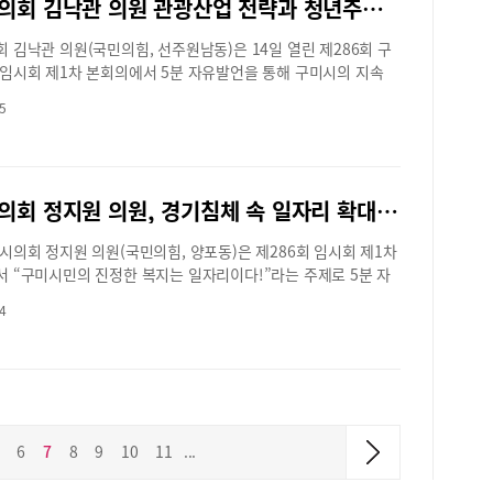
구미시의회 김낙관 의원 관광산업 전략과 청년주거 정책 대안 제시
존중하는 행정문화의 정착을 촉구하였다.추은희 의원은 “본 의
장 김장호) 정책의 현주소를 점검하고, 향후 개선 방향을 모색하
한 바 최근 2년간 구미시가 축제·행사용 일회성 홍보물품 제작에
한 계기가 되었으며, 기획행정위원회는 향후에도 행정과 긴밀히
 김낙관 의원(국민의힘, 선주원남동)은 14일 열린 제286회 구
산은 약 2억2천여만 원, 자원봉사자 배치 인원은 4,800여 명에
실효성 있는 노인정책 수립과 복지 인프라 확충을 위한 의정활동
임시회 제1차 본회의에서 5분 자유발언을 통해 구미시의 지속
 “이 예산을 자원봉사자 처우 개선에 투입한다면 1인당 약 4만
다할 것을 강조했다.전득렬 팀장 sakgane@hanmail.net
시경쟁력 확보를 위한 관광산업 전략과 청년주거 대응에 대한 정
 실질적 추가 지원이 가능하다”라고 불필요한 일회성 물품 대신
5
 제시했다.김낙관 의원은 먼저 “전국 지자체들이 관광과 인구정
에 대한 투자가 필요함을 강조했다.전득렬 팀장
을 걸고 있는 지금, 구미시 또한 더 이상 지체해서는 안 된다”며,
@hanmail.net
과 청년 주거정책이라는 두 축의 중대한 현안을 신속하고 종합적
하기 위한 전담 조직 신설의 필요성을 강하게 주장했다.김 의원
구미시의회 정지원 의원, 경기침체 속 일자리 확대 필요성 역설
산 권역 개발사업이 지난 2022년 제안 이후 지금까지도 답보 상
, 해당 업무를 7급 공무원 한 명이 맡고 있는 현재의 행정 시스템
시의회 정지원 의원(국민의힘, 양포동)은 제286회 임시회 제1차
조적 한계가 있으며, 논산시는 ‘미래전략실’ 내에 전담팀을 신설
 “구미시민의 진정한 복지는 일자리이다!”라는 주제로 5분 자
 개발을 성공적으로 추진하여 관광객 급증과 지역경제 활성화라
통해 경기침체 속 시민의 일자리 확대에 대한 정책을 발표했다.
인 성과를 거두었다”며, 구미시도 금오산 리프레시 사업, 천생산
4
원은 이번 구미시의회 5분 자유발언에서 먼저 현재의 장기적인
 대성지 둘레길 조성 등 개별사업들을 유기적·전략적으로 연계할
 원인을 진단하고 이어서 이를 극복할 실질적인 방안을 제시하
조직 개편이 시급하다고 강조했다.또한 김 의원은 김천시의 사례
의원은 “윤석열정부의 경제적 성과에도 불구하고 그 낙수효과가
며 “김천시와 LH공사가 추진 중인 송천지구 도시개발사업이 구
현되지 못한 점은 안타까운 일”이라고 지적하면서, 그 원인으로
근성이 우수한 만큼 구미 청년들이 이주할 가능성이 매우 높고,
장기화, 물가인상만큼 오르지 않은 급여소득, 그리고 산업구조의
대 학생 등 인근 청년층 유출이 현실화되고 있으니 구미시도 더
꼽았다.이어 정 의원은 경북 구미시(시장 김장호)의 경우 실업률
지 말고 청년주거 공간 확보를 위한 실효성 있는 대안 마련과 함
6
7
8
9
10
11
...
평균보다 높고 고용률은 전국 평균보다 낮다고 강조하면서 이러한
조직을 통한 선제적·전략적 대응 체계 구축에 나서야 한다”고 강조
극복할 방법으로 노동생산성 혁신에 의한 소득증대를 소개하고,
로 김낙관 의원은 “아무리 훌륭한 계획이 있어도 실행하려는 강