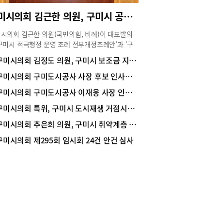
구미시의회 김근한 의원, 구미시 공무원 직무 관련 소송비용 지원
시의회 김근한 의원(국민의힘, 비례)이 대표발의
구미시 적극행정 운영 조례 전부개정조례안’과 ‘구
 공무원 등의 직무 관련 소송비용 지원 조례안’이
구미시의회 김정도 의원, 구미시 보조금 지원표시 도입
94회 임시회 제2차 본회의에서 원안 가결되었
‘구미시 적극행정 운영 조례 전부개정조례안’은
구미시의회 구미도시공사 사장 후보 인사청문회 위원장 김원섭 의원 선출
19년 제정 이후 단 한 차례도 개정되지 않아 변화된
구미시의회 구미도시공사 이재웅 사장 인사청문 경과보고서 채택
 환경과 상위법의 개정 사항을 충분히 반영하지 못
점을 보완하고, 공무원의 적극행정을 장려하며, 적
구미시의회 특위, 구미시 도시재생 거점시설 현장 점검
으로 업무를 추진한 공무원이 법적 책임으로부터
구미시의회 추은희 의원, 구미시 취약계층 급식 체계적 지원 필요 구미시장의 책무
받으며 소신 있게 일할 수 있는 제도적 기반을 확
였다.또한, ‘구미시 공무원 등의 직무 관련 소송비
구미시의회 제295회 임시회 24건 안건 심사
지원 조례안’은 공무원 등이 적법한 직무수행 과정
 수사나 소송에 휘말릴 경우 소송비용을 지원함으
 공무원 등의 적극적인 업무수행을 보장하고 공무
의 안전성을 확보하기 위한 제도적 장치를 마련하
.김근한 의원은 “본 조례안들은 구미시 공무원 등
 특혜를 주기 위한 것이 아니라 적법한 업무수행을
하는 제도적 안전장치로서, 소극행정으로 인한 시