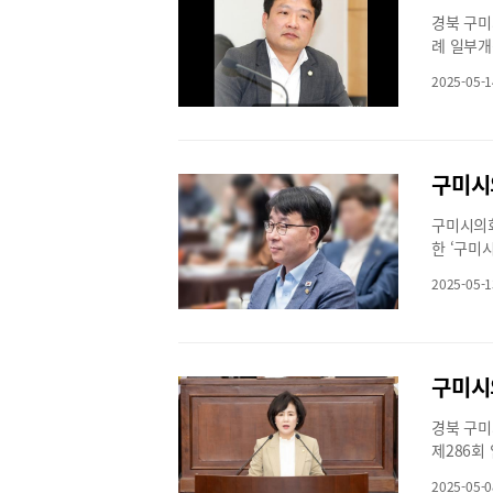
주택과 시
성하고, 
달을 맞아
경북 구미
상황이다.
노력해 달라
한 뜻을 
례 일부개
복 노력에
롭고 따뜻
통과됐다.
성금을 전
2025-05-1
렬 팀장 s
건축 규제
계실 피해
적 부담을
위로의 말
정 조례안
성금이 이
리 기준 
희망을 되
구조물 관
했다.한편
비가림시설
움이 필요
구미시의회
화 조정이
을 지속적
한 ‘구미
를 반영한
임시회 제
하는 균형
2025-05-1
의 신설,
조례를 발
에, 공사
입법 활동에
알 권리를
었다.주요
가능한 도
스관, 전
경북 구미
사 7일 
제286회
종류·노선
을 위한 
페이지 ‘
2025-05-0