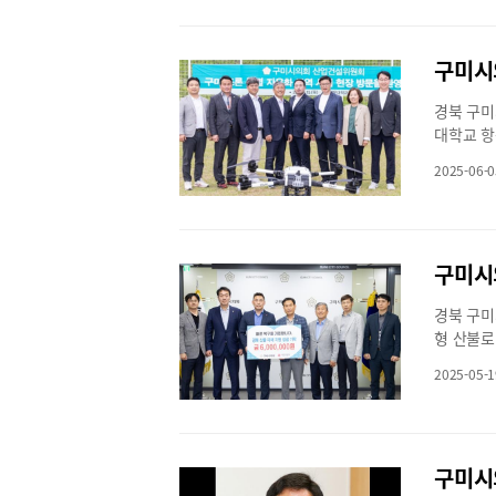
입·세출 
사를 실시
승인안 
예산결산특
임하였다.
경북 구미
전출금, 
대학교 항
정이다.이
시 드론특
조례안 심
2025-06-0
이번 경운
결산 승인
거점으로 
일부터 1
구미시를 
세출 결산
들은 사업
공공기관 
구미시
책 적 방
20일까지
들은 드론특
기관의 주
경북 구미
전략과 실
의사일정 
형 산불로
대해 심도
회와 예산
지원하기 
은 무인비
무리할 계
2025-05-1
만원을 경
체험했다.
막을 내린
한 산불 
히며, 드
해 헌신해
들에게 작
업건설위원
다”라고 
미시의회 
시 드론산
회계연도 
다.최근 
며,“관련
견제 활동