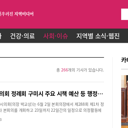
화
건강·의료
사회·이슈
지역별 소식·웹진
카
총
266
개의 기사가 있습니다.
구미시의회 정례회 구미시 주요 시책 예산 등 행정사무감사 실시
시의회(의장 박교상)는 6월 2일 본회의장에서 제288회 제1차 정
차 본회의를 개회하고 23일까지 22일간의 일정으로 의정활동에
이번 정례회에서는 각 상임위원회별 의원발의조례안 8건을 포함
3
10건, 동의안 1건 등 총 15건의 안건 심사와 2024회계연도 세