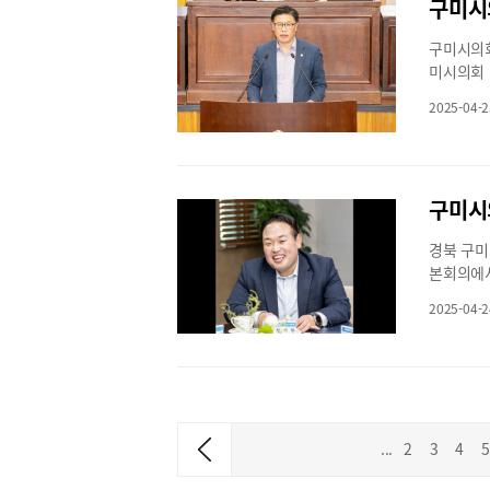
봉사자를 
구미시(시
원이 조사
는 유의미
구미시의회
책정한 예
협력하여 
미시의회 
달한다”며
에 최선을 
가능한 도
원 이상의
2025-04-2
책 대안을
자원봉사자
책에 사활
sakgane
관광 산업
으로 추진
은 “금오
태인 것은
경북 구미
으로는 구
본회의에서
해 탑정호
유발언을 
는 가시적
2025-04-2
정지원 의
힐링단지,
내수침체의
수 있는 
였다. 정
를 언급하
제대로 발
미와의 접
고금리의 
이미 구미
양극화를 
이상 늦추
...
2
3
4
5
은 전국 
께 전담 
불경기를 
했다.끝으