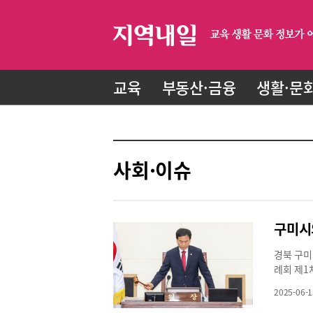
교육
부동산·금융
생활·문
사회·이슈
경북 구미
례회 제1
돌입했다.
2025-06-1
한 조례안 