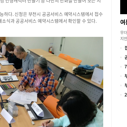
 걱정 인형캐릭터 만들기 등 나만의 만화를 만들어 보는 시
어진
력이
가능하다. 신청은 부천시 공공서비스 예약시스템에서 접수
력을
 새소식과 공공서비스 예약시스템에서 확인할 수 있다.
여
는 
하는
무더
방학
지만
합격
온 
지금
내 
별 
시원
여해
인까
최 
학을
비가
서 
논술
로그
을 
미래
뜻.
한 
세스
관심
논술
학 
술을
저 
사탐
마을
들의
루도
는 