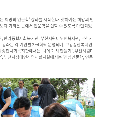
컨설
커 
대치
력과
대일
전국
대학
는 희망의 인문학’ 강좌를 시작한다. 찾아가는 희망의 인
공도
드북
보다 가까운 곳에서 인문학을 접할 수 있도록 마련되었
해는
문 
그램
, 한라종합사회복지관, 부천시원미노인복지관, 부천시
다.
 강좌는 각 기관별 3~4회씩 운영되며, 고강종합복지관
는 
한라종합사회복지관에서는 ‘나의 가치 만들기’, 부천시원미
신청
학’, 부천시장애인직업재활시설에서는 ‘진심인문학, 인문
집에
도서
서진
주기
디지
화하
영한
해 
지털
지털
츠 