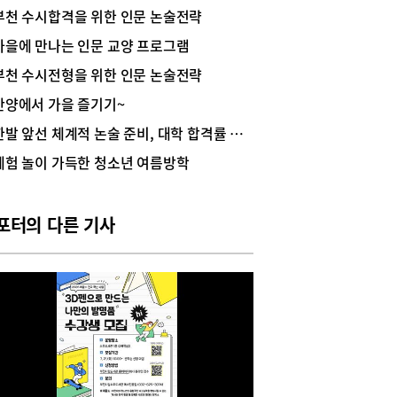
 논술의 수능 최저 기준을 완화했고, 올해 역시 대
부천 수시합격을 위한 인문 논술전략
 논술 모집인원은 거의 줄지 않을 전망이다. 때문
 올해 치러질 2026학년도 대입에서도 논술은 ‘기회
가을에 만나는 인문 교양 프로그램
전형’이라는 제 역할을 톡톡히 해낼 것으로 예상된
부천 수시전형을 위한 인문 논술전략
이뿐만 아니다. 인문논술은 문과 학생뿐 아니라 이
학생들에게도 대학을 업그레이드하는 기회가 되고
안양에서 가을 즐기기~
, 이를 전략적으로 활용하는 학생 역시 올해 더욱
한발 앞선 체계적 논술 준비, 대학 합격률 높인다!
날 것으로 보인다.그렇다면, 어떻게 준비해야 인문
로 대학 합격률을 높일 수 있는 것일까? 평촌에서
체험 놀이 가득한 청소년 여름방학
하게 인문논술만을 전문으로 가르치는 ‘프로세스
학원’을 찾아 인문논술 전문가인 최성진 원장과 이
 나눠봤다.논술 출제 유형을 분석하고 시기별로 전
포터의 다른 기사
 학습 진행평촌 프로세스 논술학원은 이번 겨울방
 2026학년도 대입을 위한 인문논술 정규수업을 시
다. 겨울방학 정규수업은 연간 커리큘럼의 1단계
으로, 기본적인 논술 출제 유형을 분석하고, 유형
원리, 접근 방법, 다양한 구성 방법, 득점 포인트 등
학습하는 데 집중했다. 이제 3월부터 중간고사 전까
 2단계 과정인 ‘1단계의 응용심화 학습’이 진행되
 이후 기말고사까지의 3단계 과정에서는 보다 확장
응용심화 학습이 전개될 예정이다.최성진 원장은
문논술은 글을 잘 쓰는지를 보는 시험이 아니라 주