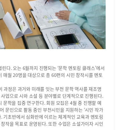
위한
대학
서관
로세
색 
비 
전시
컨설
지식
위해
의 
중요
차르
약점
하는
형에
도서
있다
운영
이 
서관
며,
열린다. 오는 6월까지 진행되는 ‘문학 멘토링 클래스’에서
부 
조언
있다
 매월 20명을 대상으로 총 60편의 시민 창작시를 멘토
심,
진흥
특징
서 
 이 과정은 과거와 미래를 잇는 부천 문학 역사를 재조명
악해
관이
 사업으로 시와 소설 등 분야별로 단계적으로 진행된다.
아래
소)
큘럼
 문학을 집중 연구한다. 회원 모집은 4월 중 진행할 예
일 
학원
어 문인으로 활동 중인 부천시민을 지원하는 ‘시민 작가
만드
며,
있다. 기초반에서 심화반에 이르는 체계적인 교육과 멘토링
린이
분석
운 
 창작을 목표로 운영된다. 또한 수업은 소설가이자 시인
공유
아이