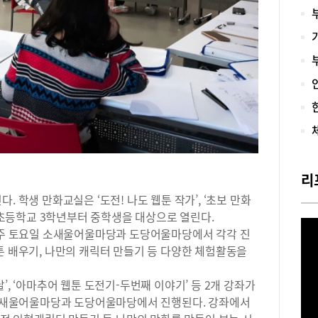
대는
학별
에,
의 
다.
과 
있어
늘어
논술
유일
논술
야기
리
략적
. 학생 만화교실은 ‘도전! 나도 웹툰 작가’, ‘초보 만화
학에
작했
로 초등학교 3학년부터 중학생을 대상으로 열린다.
과정
 매주 토요일 소새울어울마당과 도당어울마당에서 각각 진
의 
툰 배우기, 나만의 캐릭터 만들기 등 다양한 체험활동을
을 
지는
’, ‘아마추어 웹툰 도전기-두번째 이야기’ 등 2개 강좌가
며,
일 소새울어울마당과 도당어울마당에서 진행된다. 강좌에서
된 
“인