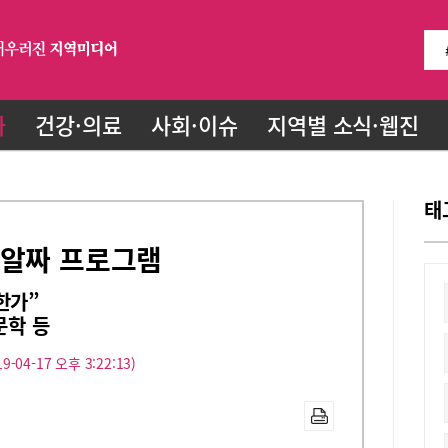
화
건강·의료
사회·이슈
지역별 소식·웹진
태
 알짜 프로그램
한가”
문학 등
9-04-17 오후 3:22:13)