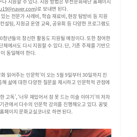
들이
구나 지원할 수 있다. 지원 방법은 부천문화재단 홈페이지
다.
du19@naver.com
)로 보내면 된다.
계절
있는 전문가 사례비, 학습 재료비, 현장 탐방비 등 지원
함께
문컨설팅, 지원금 운영 교육, 공유회 등 다양한 프로그램도
에는
과 
30청년들의 참신한 활동도 지원될 예정이다. 또한 참여한
기 
단체에서도 다시 지원할 수 있다. 단, 기존 주제를 기반으
아 
제로
이 동일해야 한다.
사전
가능
화 읽어주는 인문학’이 오는 5월 9일부터 30일까지 진
 통해 삶에 대한 다양한 질문을 제시하고 인문학적 관점에
한 고독’, ‘너무 재밌어서 잠 못 드는 미술 이야기’의 저자
기관에서 다수의 인문학 강의를 진행해오고 있다. 꿈빛
 홈페이지 문화교실코너로 하면 된다.