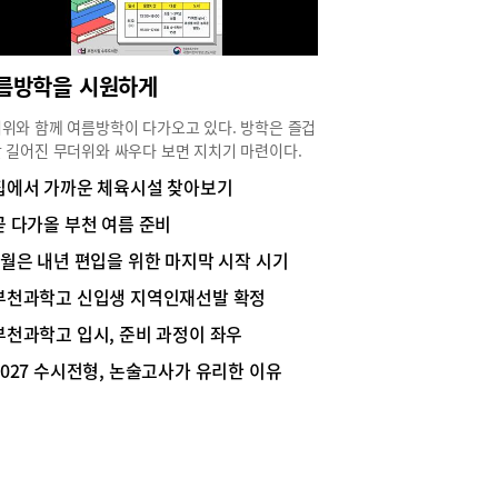
 제시문을 이해하는 능력과 사고력 및 논리적 서술
 더 중요한 시험”이라며 “단계별 수업으로 이런 능
 학습하고 키워나간다”고 설명했다. 그러면서 그
름방학을 시원하게
“대학들의 논술 유형을 분류해 학습하고, 해마다 변
 유형을 대비하는 것도 필수적으로 진행하며, 여름
위와 함께 여름방학이 다가오고 있다. 방학은 즐겁
부터는 대학별 기출 및 실전유형 중심으로 학습해
 길어진 무더위와 싸우다 보면 지치기 마련이다.
률을 높여 나간다”고 강조했다.겨울방학이 지난
가족이 여름방학을 시원하고 알차게 보내기 위해 시
집에서 가까운 체육시설 찾아보기
부터 시작해도, 이전 단계를 축약 지도한 뒤 단계
도서관들이 다양한 프로그램을 내놓았다. 부천에서
학습이 이뤄지기 때문에 언제든 인문논술 수업에 참
한 방학 보내기에 대해 알아보았다.어린이부터 성
곧 다가올 부천 여름 준비
도 큰 문제는 없다는 설명 또한 잊지 않았다.한편,
지 도서관에서 시원하게부천시립도서관은 여름방
원장은 ‘지난해부터 평촌에서 이과생의 인문논술 준
7월은 내년 편입을 위한 마지막 시작 시기
 맞아 어린이부터 성인까지 전 연령층이 도서관에
 늘고 있다’고도 언급했다. 이는 이과생들이 수리
다양한 독서문화 활동을 즐길 수 있도록 7월부터 프
부천과학고 신입생 지역인재선발 확정
보다 비교적 준비가 쉬운 인문논술을 공략해 대학
램과 전시, 이벤트를 운영한다. 이번 프로그램은
한층 더 업그레이드해 보겠다는 전략을 세웠다는
부천과학고 입시, 준비 과정이 좌우
 기술과 환경, 역사, 미디어 등 다양한 주제를 반영
 올해도 많은 이과생이 인문논술 준비를 위해 프로
총 37개 과정으로 구성됐다. 도서관에서는 나이와
2027 수시전형, 논술고사가 유리한 이유
의 문을 두드리는 중이라고 한다.최 원장은 “올해
사를 고려한 맞춤형 프로그램을 통해 시민들의 방
은 수능 최저가 완화된 대학도 많고, 국민대도 논
기간 자기 계발과 문화 향유를 지원할 계획이다.먼
 신설하는 등 기회가 크게 확대됐다”며 “글솜씨나
어린이를 위한 프로그램으로는 상동도서관의 ‘우리
 배경지식이 충분치 않아도 대학별 출제 가능 유형
 환경수비대’와 ‘메타버스 우주 토크’, 꿈빛·별빛마
 원리와 방법을 이해하고 대학별 실전 문제를 익히
서관의 경제 교실 등이 운영된다. 청년과 성인을
방향으로 준비한다면 이과생도 충분히 인문논술로