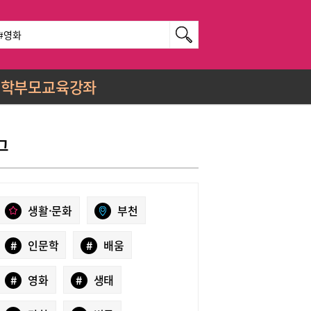
학부모교육강좌
그
생활·문화
부천
#
인문학
#
배움
#
영화
#
생태