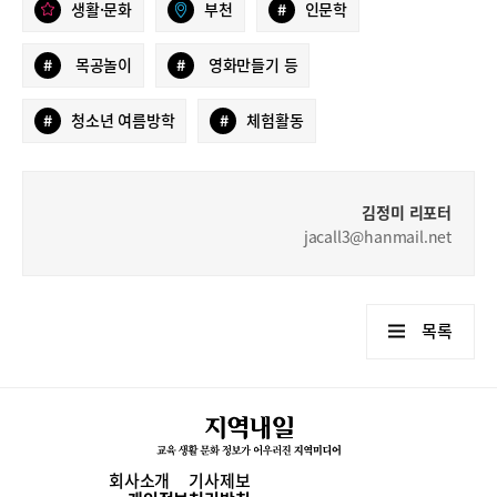
생활·문화
부천
#
인문학
#
목공놀이
#
영화만들기 등
#
청소년 여름방학
#
체험활동
김정미 리포터
jacall3@hanmail.net
목록
회사소개
기사제보