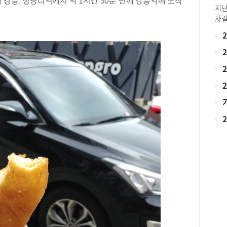
지난
조망
사결
‘프
21
만큼
68
‘컨
교는
층으
감소
뷰를
(0
볼 
로 
세컨
불리
존과
고,
실 
다.
입의
교 
인 
(교
3룸
(2
29
사이
들어
람표
로 
중학
닛을
초 
했다
수학
는 
만 
끈다
남구
이 