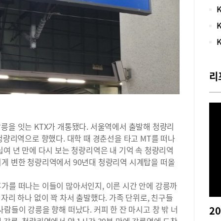
는 
유이
심에
상당
강릉
트’
은 
리
높은
주말
는 
져만
서 
릉을 잇는 KTX가 개통됐다. 서울역에서 출발해 청량리
는 
 청량리역으로 향했다. 대학 때 경춘선을 타고 MT를 떠나
새롭
위는
십여 년 만에 다시 보는 청량리역은 내 기억 속 청량리역
은 
되게 변한 청량리역에서 90년대 청량리역 시계탑을 떠올
가격
조망
휴가를 떠나는 이들이 많아서인지, 이른 시간 안에 강릉까
중요
자리 하나 없이 꽉 차서 출발했다. 가족 단위로, 친구들
‘컨
람들이 강릉을 향해 떠났다. 커피 한 잔 마시고 창 밖 너
양한
 강릉. 청량리역에서 약 1시간 30분 만에 강릉역에 도착
높은