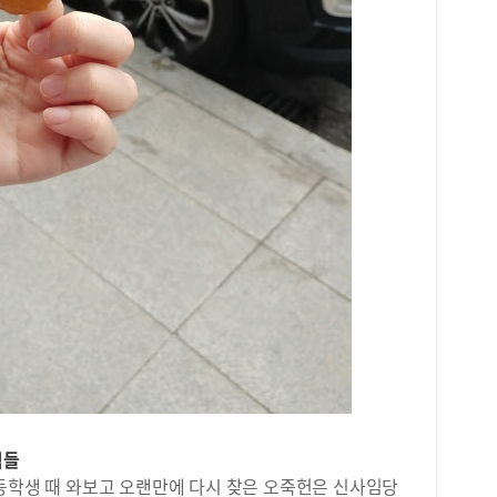
두 
트니
교는
설을
성초
울,
원초
통망
가장
로 
학급
30
명)
진입
명)
있다
은 
장,
체 
등 
명과
를 
학급
오션
당 
스 
대상
관련
초는
숙박
학생
며,
이다
양도
서이
제로
구에
쓰고
명)
식들
위탁
학교
우스
초등학생 때 와보고 오랜만에 다시 찾은 오죽헌은 신사임당