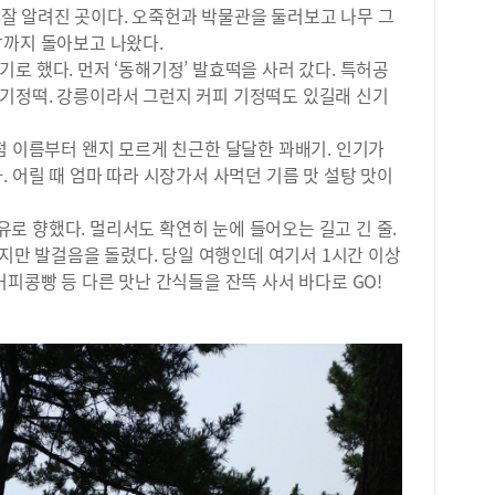
(29
것”
로 잘 알려진 곳이다. 오죽헌과 박물관을 둘러보고 나무 그
(2
장까지 돌아보고 나왔다.
교는
로 했다. 먼저 ‘동해기정’ 발효떡을 사러 갔다. 특허공
서초
기정떡. 강릉이라서 그런지 커피 기정떡도 있길래 신기
2만
등학
학급
점 이름부터 왠지 모르게 친근한 달달한 꽈배기. 인기가
많은
. 어릴 때 엄마 따라 시장가서 사먹던 기름 맛 설탕 맛이
(1
교이
로 향했다. 멀리서도 확연히 눈에 들어오는 길고 긴 줄.
은성
쉽지만 발걸음을 돌렸다. 당일 여행인데 여기서 1시간 이상
중 
커피콩빵 등 다른 맛난 간식들을 잔뜩 사서 바다로 GO!
11
(1
반대
중(
은 
로는
명)
학생
20
20