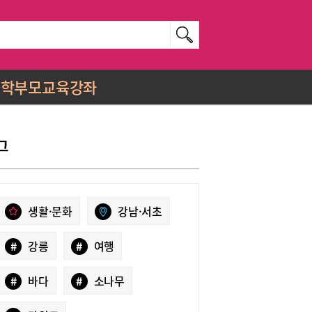
학부모교육강좌
그
생활·문화
강남·서초
#
강릉
#
여행
#
바다
#
소나무