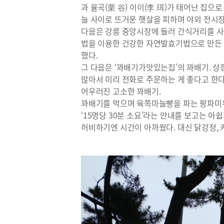
과 율곡(栗 谷) 이이(李 珥)가 태어난 집으
늘 사이로 뜨거운 햇살을 피하며 야외 전시
다음은 강릉 중앙시장에 들러 간식거리를 사기
법을 이용한 건강한 자연발효기법으로 만든 
했다.
그 다음은 ‘꽈배기가맛있는집’의 꽈배기. 상
많아서 미리 전화로 주문하는 게 좋다고 한다
어우러진 고소한 꽈배기.
꽈배기를 먹으며 육쪽마늘빵을 파는 팡파미유
‘15명당 30분 소요’라는 안내를 보고는 아
허비하기엔 시간이 아까웠다. 대신 닭강정, 