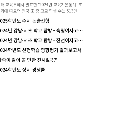
해 교육부에서 발표한 ‘2024년 교육기본통계’ 조
권 아파트는 높은 희소가치와 일반 아파트 대비
과에 따르면 전국 초·중·고교 학생 수는 513만
리미엄’이라는 이름으로 수억 원의 시세를 형성할
80명으로 2023년 520만 9029명과 비교해 7만
 고효율을 갖춘 상품이다”라고 밝혔다. 또한 “강릉
2025학년도 수시 논술전형
49명 감소(1.5&darr;)하였다. 세부적으로는 초등학
피네스 오션 스위트’는 강릉 해변에서 가장 높은 27
 249만 5005명으로 10만 8924명(4.2%&darr;)
2024년 강남·서초 학교 탐방 - 숙명여자고등학교
로 3면의 광활한 바다를 조망할 수 있는 파노라마
한 반면, 중학교는 133만 2850명으로 6019명
 갖춰 객실 내에서 편안하게 일출, 일몰 등을 바라
2024년 강남·서초 학교 탐방 - 진선여자고등학교
.5%&uarr;) 증가했고, 고등학교는 130만 4325명으
수 있다”고 설명했다.휴양과 주거를 동시에 고품격
2만 6056명(2.0%&uarr;) 증가했다. 교육 특구라
2024학년도 선행학습 영향평가 결과보고서
하우스 또한 ‘컨피네스 오션 스위트’ 관계자는 기
는 강남서초 지역 초·중·고교의 학생 수는 몇 명이
 차별화되는 객실 역시 장점으로 손꼽았다. “전호
가족이 같이 볼 만한 전시&공연
 지역 내에서의 편차는 어느 정도인지 조사해보았
스위트룸화로 기존에 19.83~33㎡ 미만의 원룸 타
참고: 서울교육통계 2024년 상반기 학교 현황 및 학
 객실이 많은 동해안에서 최초로 1~2인 또는 3~4
2024학년도 정시 경쟁률
일람표(서울특별시교육청), 2024년 교육기본통계
이상 가족단위가 여유롭게 생활할 수 있도록 2룸과
육부)가장 학생 수 많은 초등학교강남구 대도초
으로만 구성했다”고 밝혔다. 이곳은 49~89㎡로 총
038명), 서초구 잠원초(1881명)서울특별시교육청
6실 규모로 지하 1층부터 지상 4층까지는 주차장이
트에 공개된 2024년 상반기 학교 현황 및 학교 일
서며, 지상 5층부터 27층까지는 생활형숙박시설
 자료를 활용해 강남구, 서초구 지역 내 초등학교,
구성된다. 세컨하우스 성격에 부합하는 중-대형 유
교, 고등학교의 학생 수 현황을 조사했다. 강남서
 갖췄으며 2~4인 가구의 주거 취향을 고려해 설계
지역 초, 중, 고 학생 수 현황 집계 시 복식학급과 특
. 더불어 전세대에 테라스를 배치하고 일부 세대에
급은 제외했다. 고등학교의 경우 일반고와 자율고
히노끼탕을 배치했다.프리미엄 부대시설도 눈길을
대상으로 했으며, 특목고와 특성화고는 제외했다.강
. 해돋이 정원, 루프탑 인피니티 풀, 바비큐 파티장
 지역 조사 대상 초등학교는 총 34개 학교이고, 모
있는 루프탑 하늘정원, 전망쉼터 스카이라운지, 피