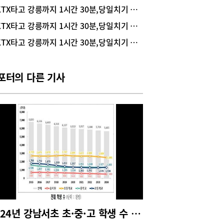
이들이 늘어나면서 세컨하우스가 각광받고 있는 이
KTX타고 강릉까지 1시간 30분,당일치기 바다 여행
기도 하다.특히 휴양지에 위치한 세컨하우스는 도
서 느낄 수 없는 여유를 느낄 수 있어서 그 인기가
KTX타고 강릉까지 1시간 30분,당일치기 바다 여행
하다. 요즘 국내 여행지로 무척 ‘핫’한 곳 강원도
KTX타고 강릉까지 1시간 30분,당일치기 바다 여행
에 고급형 생활형숙박시설 ‘컨피네스 오션 스위
가 들어서게 되어 세컨하우스 마련을 염두에 둔 많
이들의 이목이 쏠리고 있다.강릉 최고의 조망권으로
포터의 다른 기사
 희소가치 자랑바쁘게 돌아가는 도심에서 벗어나
이나 휴가철에 가족과 함께 시간을 보내고 싶어 하
이들이 늘어나면서 세컨하우스에 대한 관심은 높아
 가고 있다. 장소 선택에 있어서 과거에는 도심에
가까운 곳이 인기였다면 최근엔 멋진 풍경을 자랑하
곳 별장처럼 이용할 수 있는 휴양지 세컨하우스가
게 뜨고 있다. 그중에서도 요즘 선호하는 곳, 1순
 해안을 끼고 있고, 가보고 싶은 핫 플레이스가 많
‘강릉’이 대세라 할 수 있다. 요즘 국내 부동산 시장
을 좌우하는 중요 포인트 중 하나는 바로 조망권.
권이 얼마나 좋은가에 따라 평균 시세 상승을 돕는
한 역할을 하며 높은 선호도와 만족도를 형성한다.
피네스 오션 스위트’ 관계자에 따르면, “강릉에는 다
2024년 강남서초 초·중·고 학생 수 현황
 조망권을 갖춘 아파트가 있지만, 그중에서도 단연
 인기를 자랑하는 것은 바다 조망권”이라며, “바다