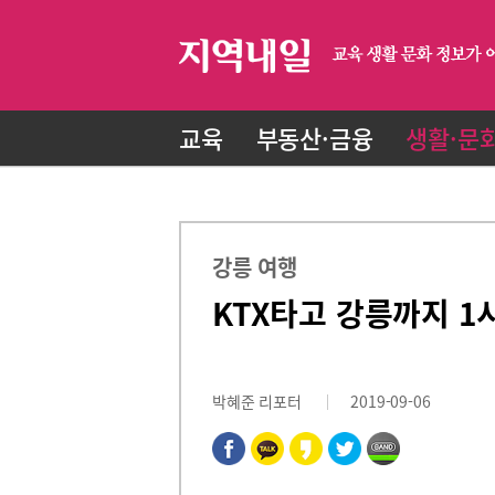
교육
부동산·금융
생활·문
강릉 여행
KTX타고 강릉까지 1
박혜준 리포터
2019-09-06