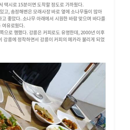
고등
 택시로 15분이면 도착할 정도로 가까웠다.
생 
있고, 송정해변은 모래사장 바로 옆에 소나무들이 많아
경기
하고 좋았다. 소나무 아래에서 시원한 바람 맞으며 바다를
명)
큼 여유로웠다.
등학
으로 행했다. 강릉은 커피로도 유명한데, 2000년 이후
수가
이 강릉에 정착하면서 강릉이 커피의 메카라 불리게 되었
음으
단대
당 
다.
로,
남구
등학
초구
립이
화여
학생
이다
명)
로 
(6