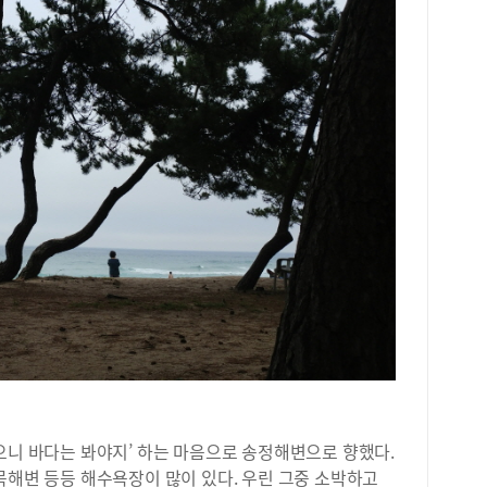
구 
평균
역 
중학
교 
수 
중(
다.
언남
장 
이다
과 
생 
20
20
구 
평균
수 
고(
으니 바다는 봐야지’ 하는 마음으로 송정해변으로 향했다.
학교
고,
목해변 등등 해수욕장이 많이 있다. 우린 그중 소박하고