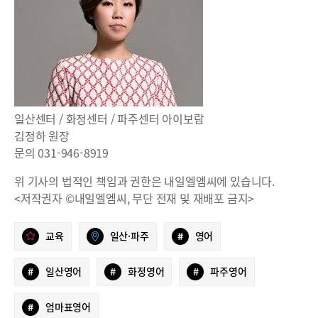
일산센터 / 화정센터 / 파주센터 아이보람
김정하 원장
문의 031-946-8919
위 기사의 법적인 책임과 권한은 내일엘엠씨에 있습니다.
<저작권자 ©내일엘엠씨, 무단 전재 및 재배포 금지>
교육
일산·파주
#
영어
#
일산영어
#
화정영어
#
파주영어
#
엄마표영어