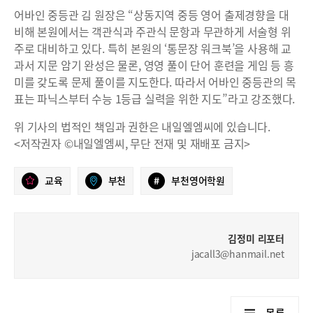
어바인 중등관 김 원장은 “상동지역 중등 영어 출제경향을 대
비해 본원에서는 객관식과 주관식 문항과 무관하게 서술형 위
주로 대비하고 있다. 특히 본원의 ‘통문장 워크북’을 사용해 교
과서 지문 암기 완성은 물론, 영영 풀이 단어 훈련을 게임 등 흥
미를 갖도록 문제 풀이를 지도한다. 따라서 어바인 중등관의 목
표는 파닉스부터 수능 1등급 실력을 위한 지도”라고 강조했다.
위 기사의 법적인 책임과 권한은 내일엘엠씨에 있습니다.
<저작권자 ©내일엘엠씨, 무단 전재 및 재배포 금지>
교육
부천
#
부천영어학원
김정미 리포터
jacall3@hanmail.net