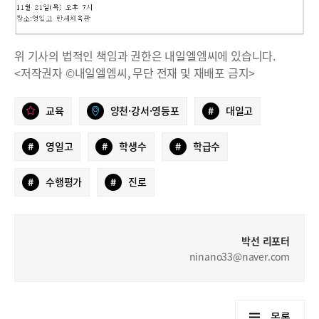
위 기사의 법적인 책임과 권한은 내일엘엠씨에 있습니다.
<저작권자 ©내일엘엠씨, 무단 전재 및 재배포 금지>
교육
양천·강서·영등포
#
대일고
#
영일고
#
학생수
#
학급수
#
수행평가
#
진로
박선 리포터
ninano33@naver.com
목록