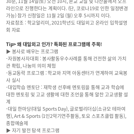
30분, 11월 14일(토) 오전 10시, 본교 교실 및 다산홀에서 오프
라인으로 진행한다는 계획이다. (단, 코로나19로 인한 일정변경
가능) 참가 신청일은 11월 2일 (월) 오후 5시까지 이다.
자료참조 : 학교알리미, 2021학년도 대일외고 온라인 입학설명
회 자료
Tip> 왜 대일외고 인가? 특화된 프로그램에 주목!
▶ 봉사로 배우는 프로그램
-자원봉사자대회 : 봉사활동우수사례를 통해 건전한 삶의 가치
관 확립, 나눔의 의미 체험
-동교동락 프로그램 : 학교와 지역 아동센터가 연계하여 교육봉
사 실시
-대입학습 멘토단 : 재학생 선후배 멘토링을 통해 교과 학습에
대한 멘토링 및 고교 생활에 대한 조언을 통해 알찬 고교생활 설
계
-대일 한마당(대일 Sports Day), 글로벌리더십(소규모 테마여
행), Art & Sports (1인2악기연주활동, 토요 스포츠클럽 활동),
종합예술제
▶ 자기 발전 탐색 프로그램