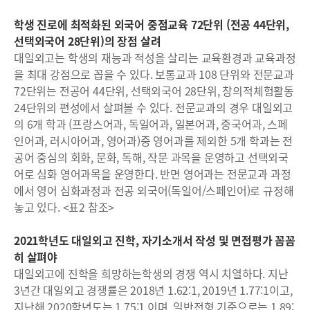
학생 진로에 최적화된 외국어 중점교육 72단위 (전공 44단위,
선택외국어 28단위)의 장점 살려
대일외고는 학생의 재능과 적성을 살리는 교육환경과 교육과정
을 최대 강점으로 꼽을 수 있다. 보통교과 108 단위와 전문교과
72단위는 전공어 44단위, 선택외국어 28단위, 창의적체험활동
24단위의 편성에서 살펴볼 수 있다. 전문교과의 경우 대일외고
의 6개 학과 (프랑스어과, 독일어과, 일본어과, 중국어과, 스페
인어과, 러시아어과, 영어과)중 영어과를 제외한 5개 학과는 전
공어 중심의 회화, 문화, 독해, 작문 과목을 운영하고 선택외국
어로 심화 영어과목을 운영한다. 반면 영어과는 전문교과 과정
에서 영어 심화과정과 전공 외국어(독일어/스페인어)로 규정해
놓고 있다. <표2 참조>
2021학년도 대일외고 진학, 자기소개서 작성 및 면접평가 꼼꼼
히 살펴야
대일외고에 진학을 희망하는학생의 경쟁 역시 치열하다. 지난
3년간 대일외고 경쟁률은 2018년 1.62:1, 2019년 1.77:1이고,
지난해 2020학년도는 1.75:1 이며, 일반전형 기준으로는 1.89: