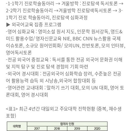
-1-1학기 진로학술동아리 → 겨울방학 : 진로탐색 독서토론 →
2-2학기 진로학술동아리 →겨울방학 진로탐색독서토론 → 3-
1학기 진로 학술동아리, 진로탐색 심화과정
▶ 외국어교육 집중 프로그램
-영어 심화교육 : 영미소설 원서 지도, 인문학 원서강독, 영드&
미드 활용수업/ 영자신문교육 NIE, BBC CNN 뉴스활용 국제
이슈토론, 소규모 원어민회화/ 모의UN, 찬반토론, 모의 인터뷰,
영어독서토론
-전공 외국어 중점교육 : 독서를 통한 전공 외국어 문화권 이해
및 지적 탐구 및 진로 탐색 경험의 기회 마련
-외국어 경시대회 : 전공외국어 심화학습 장려, 수준높은 전공
어 활용능력 습득 외 시낭송,외국어 합창대회 등
-영어관련 교내대회 : 말하기 쓰기 대회, 모의 UN 대회, 영어 토
론대회, 영어 경시대회
<표1> 최근 4년간 대일외고 주요대학 진학현황 (중복, 재수생
포함)