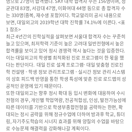
명으로 27명이 합격했다. SKY 대학 합격자 수는 156명이며, 성
균관대 83명, 서강대 47명, 이화여대 44명 등으로 총 합격자 수
는 330명(중복, 재수생 포함)이다. 학교알리미 공시 내용으로
보면, 대일외고의 2019학년 대학 진학률 74.1%에 이른다. <표
1 참조>
최근 4년간의 진학실적을 살펴보면 서울대 합격자 수는 꾸준히
늘고 있으며, 최저학력 기준이 높은 고려대 일반전형에서 높은
합격률을 보이고 있어 정시 경쟁력 역시 높다는 것을 입증한다.
이는 대일외고의 학생별 최적화된 진로 프로그램이 한 몫을 했
다는 판단이다. 대일 진로 설계 프로그램- 대일 맞춤형 진로진
학 컨설탱 - 학생 정보 관리프로그램 - 실시간 정보 관리 시스템
의 상호 피드백 반영을 통한 학생 특성에 맞춘 진로 로드맵의 성
공적인 운영에 있기 때문이다.
또한 대일외고는 향후 정시 확대 등 입시 변화에 대응하여 수시
전형의 경우, 개인별 학업역량, 전공적합성, 인성, 발전가능성에
따른 데이터를 기반으로 학생부종합전형을 공략하는 한편, 확
대되는 정시 공략을 위해 정규수업에 더하여 방과후 학교, 튜더
링, 자기주도학습의 시너지 효과를 위해 양질의 수업을 바탕으
로 수능문제 해결력을 강화해나갈 계획이다.