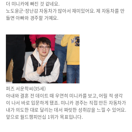
더 미니카에 빠진 것 같네요.
노도윤군-장난감 자동차가 많아서 재미있어요. 제 자동차를 만
들면 아빠와 경주할 거예요.
퍼즈 서운학씨(35세)
아내와 결혼 전 데이트 때 우연히 미니카를 보고, 어릴 적 생각
이 나서 바로 입문하게 됐죠. 미니카 경주는 직접 만든 자동차가
내가 의도한 대로 달리는 데서 짜릿한 성취감을 느낄 수 있어요.
앞으로 월드챔피언십 1위가 목표입니다.