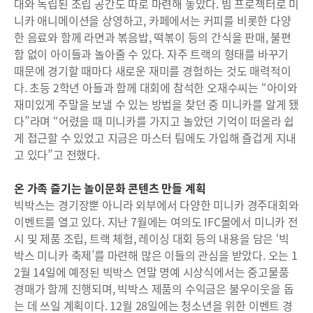
대와 독립된 조립 공간도 따로 마련해 놓았다. 빔 프로젝터로 미
니카 애니메이션을 상영하고, 카페에서는 커피를 비롯한 다양
한 음료와 함께 라면과 볶음밥, 떡볶이 등의 간식을 판매, 불편
함 없이 아이들과 놀아줄 수 있다. 자주 트랙의 형태를 바꾸기
때문에 경기할 때마다 새로운 재미를 경험하는 것도 매력적이
다. 초등 2학년 아들과 함께 대회에 참석한 오재수씨는 “아이와
재미있게 주말을 보낼 수 있는 방법을 찾던 중 미니카를 알게 됐
다”라며 “어렸을 때 미니카를 가지고 놀았던 기억이 떠올라 쉽
게 접근할 수 있었고 지금은 마스터 팀에도 가입해 즐겁게 지내
고 있다”고 전했다.
온 가족 즐기는 놀이문화 콘텐츠 만들 계획
빅박스는 경기장뿐 아니라 외부에서 다양한 미니카 경주대회와
이벤트를 열고 있다. 지난 7월에는 여의도 IFC몰에서 미니카 전
시 및 제품 조립, 트랙 체험, 레이싱 대회 등의 내용을 담은 ‘빅
박스 미니카 축제’를 마련해 많은 이들의 관심을 받았다. 오는 1
2월 14일에 예정된 빅박스 연말 명예 시상식에서는 중고물품
경매가 함께 진행되며, 빅박스 제품의 수익금은 불우이웃을 돕
는 데 쓰일 계획이다. 12월 28일에는 청소년을 위한 이벤트 경