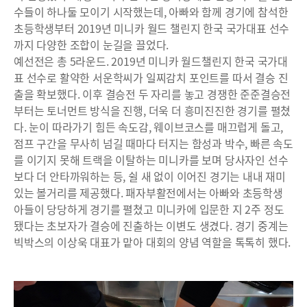
수들이 하나둘 모이기 시작했는데, 아빠와 함께 경기에 참석한
초등학생부터 2019년 미니카 월드 챌린지 한국 국가대표 선수
까지 다양한 조합이 눈길을 끌었다.
예선전은 총 5라운드. 2019년 미니카 월드챌린지 한국 국가대
표 선수로 활약한 서운학씨가 일찌감치 포인트를 따서 결승 진
출을 확보했다. 이후 결승전 두 자리를 놓고 경쟁한 준준결승전
부터는 토너먼트 방식을 진행, 더욱 더 흥미진진한 경기를 펼쳤
다. 눈이 따라가기 힘든 속도감, 웨이브코스를 매끄럽게 돌고,
점프 구간을 무사히 넘길 때마다 터지는 함성과 박수, 빠른 속도
를 이기지 못해 트랙을 이탈하는 미니카를 보며 당사자인 선수
보다 더 안타까워하는 등, 쉴 새 없이 이어진 경기는 내내 재미
있는 볼거리를 제공했다. 패자부활전에서는 아빠와 초등학생
아들이 당당하게 경기를 펼쳤고 미니카에 입문한 지 2주 정도
됐다는 초보자가 결승에 진출하는 이변도 생겼다. 경기 중계는
빅박스의 이상욱 대표가 맡아 대회의 양념 역할을 톡톡히 했다.