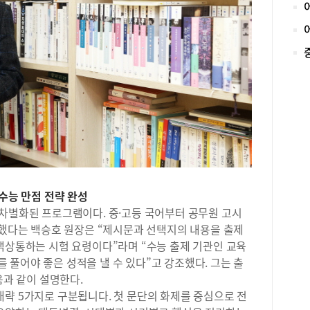
득점
별로
원을
전 
라서
평가
총 
선행
다 
근 
률을
필요
평가
+수능 만점 전략 완성
모의
 차별화된 프로그램이다. 중·고등 국어부터 공무원 고시
선발
도했다는 백승호 원장은 “제시문과 선택지의 내용을 출제
모의
맥상통하는 시험 요령이다”라며 “수능 출제 기관인 교육
회)
년 
풀어야 좋은 성적을 낼 수 있다”고 강조했다. 그는 출
는 
음과 같이 설명한다.
다른
략 5가지로 구분됩니다. 첫 문단의 화제를 중심으로 전
(?