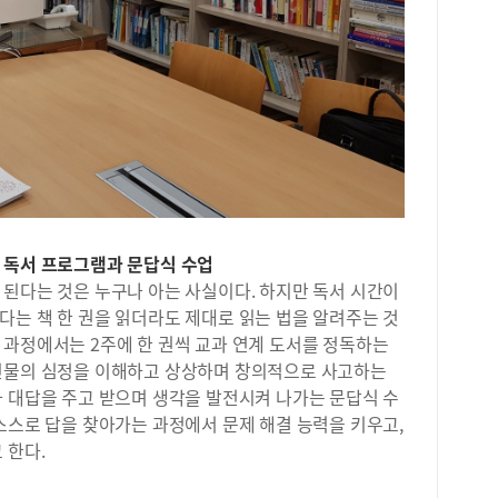
6월
을 
에 
난도
하는
전 
학습
도 
제점
10
하나
 독서 프로그램과 문답식 수업
반복
기출
 된다는 것은 누구나 아는 사실이다. 하지만 독서 시간이
많은
다는 책 한 권을 읽더라도 제대로 읽는 법을 알려주는 것
피 
 과정에서는 2주에 한 권씩 교과 연계 도서를 정독하는
이 
인물의 심정을 이해하고 상상하며 창의적으로 사고하는
수험
과 대답을 주고 받으며 생각을 발전시켜 나가는 문답식 수
히 
스스로 답을 찾아가는 과정에서 문제 해결 능력을 키우고,
지 
고 한다.
리고
맞은
것은