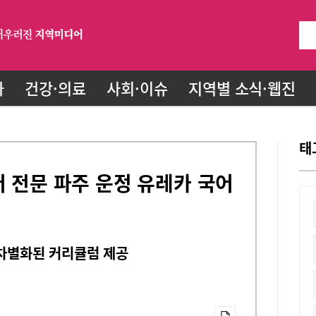
화
건강·의료
사회·이슈
지역별 소식·웹진
태
어 전문 파주 운정 유레카 국어
 차별화된 커리큘럼 제공