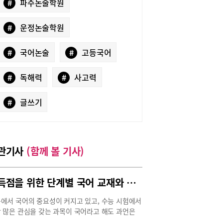
#
파주논술학원
#
운정논술학원
#
국어논술
#
고등국어
#
독해력
#
사고력
#
글쓰기
관기사
(함께 볼 기사)
고득점을 위한 단계별 국어 교재와 공부법
에서 국어의 중요성이 커지고 있고, 수능 시험에서
 많은 관심을 갖는 과목이 국어라고 해도 과언은
다. 특히 상위권 학생일수록 더욱 그렇다. 국어 고