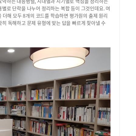
 요약하는 대등병렬, 시대별과 시기별로 핵심을 정리하는
분)
용별로 단락을 나누어 정리하는 복합 등이 그것인데요. 여
는 
형을 더해 모두 8개의 코드를 학습하면 평가원의 출제 원리
로 
확히 독해하고 문제 유형에 맞는 답을 빠르게 찾아낼 수
들은
효율
라!
약점
ME
난도
한다
학생
에서
사설
고사
상,
쳐나
심으
잘못
능과
평가
도 