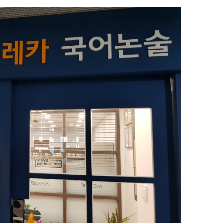
지 
성적
좋은
학원