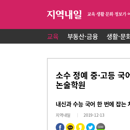
교육
부동산·금융
생활·문
소수 정예 중·고등 국
논술학원
내신과 수능 국어 한 번에 잡는
지역내일
2019-12-13