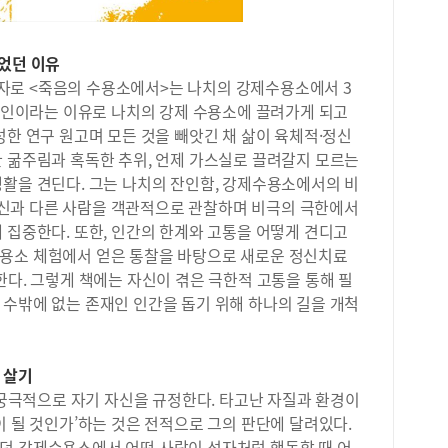
는 
아카
있었던 이유
업을
에서
자로 <죽음의 수용소에서>는 나치의 강제수용소에서 3
신 
유대인이라는 이유로 나치의 강제 수용소에 끌려가게 되고
한 
성한 연구 원고며 모든 것을 빼앗긴 채 삶이 육체적·정신
또한
한 굶주림과 혹독한 추위, 언제 가스실로 끌려갈지 모르는
(수
생활을 견딘다. 그는 나치의 잔인함, 강제수용소에서의 비
가했
신과 다른 사람을 객관적으로 관찰하며 비극의 극한에서
표대
 집중한다. 또한, 인간의 한계와 고통을 어떻게 견디고
수상
상을
용소 체험에서 얻은 통찰을 바탕으로 새로운 정신치료
거뒀
 창시한다. 그렇게 책에는 자신이 겪은 극한적 고통을 통해 필
거의
 수밖에 없는 존재인 인간을 돕기 위해 하나의 길을 개척
다 
했던
적분
 살기
은 
은 궁극적으로 자기 자신을 규정한다. 타고난 자질과 환경이
내신
꾸준
이 될 것인가’하는 것은 전적으로 그의 판단에 달려있다.
했다
던 강제수용소에서 어떤 사람이 성자처럼 행동할 때 어