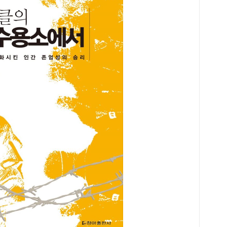
으로
20
부를
은 
음먹
모르
생부
형을
심 
것이
할 
동 
학생
는 
고등
험하
했다
동에
만회
해 
프로
고 
에서