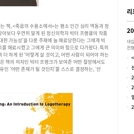
교과
리
미술
사수
협력
 책, <죽음의 수용소에서>는 평소 인간 심리 역동과 정
창의
 찾아보다 우연히 알게 된 정신의학자 빅터 프랭클의 작품
능력
위대한 가능성’을 다룬 주제에 늘 매료당한다는 그에게 빅
대입
품제
그를 매료시켰고 그에게 큰 의미와 힘으로 다가왔다. 특히
전형
학생
 더 하게 된 ‘어떻게 살 것이고, 어떤 사람이 되어야 하는
여전
회(
황에
그것은 책의 저자인 빅터 프랭크가 보여준 어떤 절망에서도
다.
커질
인 ‘어떤 존재가 될 것인지’를 스스로 결정하는, ‘선
담,
역 
기관
일산
로체
릴레
습자
전략
이’
선택
사는
장 
구 
에서
갖는
학부
치고
업공
연 
서강
날 