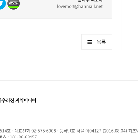
결과
lovemort@hanmail.net
에 
그다
자신
로 
보여
학생
목록
라고
어떤
야 
자기
에 
된다
위해
기하
흥미
요.
그램
보기
든 
호 · 대표전화 02-575-6908 · 등록번호 서울 아04127 (2016.08.04) 최초
: 101-86-68457