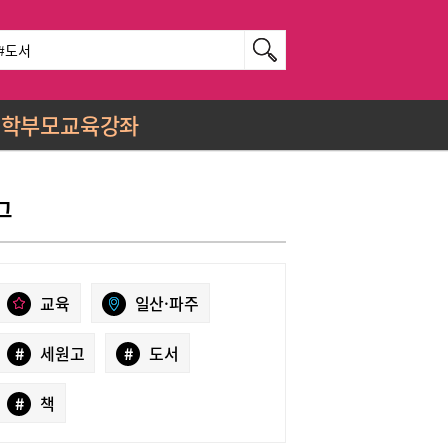
학부모교육강좌
그
교육
일산·파주
#
세원고
#
도서
#
책