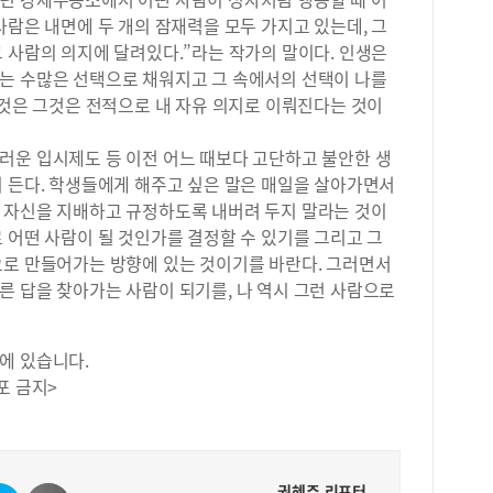
서관
사람은 내면에 두 개의 잠재력을 모두 가지고 있는데, 그
로 
 사람의 의지에 달려있다.”라는 작가의 말이다. 인생은
트 
는 수많은 선택으로 채워지고 그 속에서의 선택이 나를
간에
 것은 그것은 전적으로 내 자유 의지로 이뤄진다는 것이
했다
공부
노릇
러운 입시제도 등 이전 어느 때보다 고단하고 불안한 생
항을
이 든다. 학생들에게 해주고 싶은 말은 매일을 살아가면서
율동
 자신을 지배하고 규정하도록 내버려 두지 말라는 것이
안 
 어떤 사람이 될 것인가를 결정할 수 있기를 그리고 그
내신
으로 만들어가는 방향에 있는 것이기를 바란다. 그러면서
움이
른 답을 찾아가는 사람이 되기를, 나 역시 그런 사람으로
로 
치는
되었
에 있습니다.
년 1
1.
포 금지>
은 
심한
와 
하자
권혜주 리포터