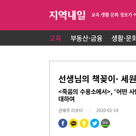
교육
부동산·금융
생활·문
선생님의 책꽂이- 세
<죽음의 수용소에서>, ‘어떤 
대하여
권혜주 리포터
2020-02-14