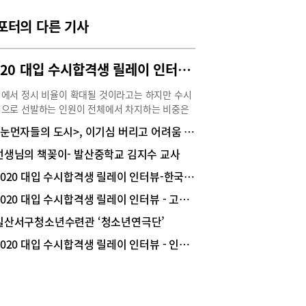
 간 융합-협력 수업의 활성화를 꾀하고 있다. 국어,
포터의 다른 기사
, 역사 교과융합교육(봉산탈춤), 기술, 가정 협력강
업(3D모델링), 음악과 협력수업(통기타), 국어과
수업 등이 이뤄진다.▶학생들의 3품(독서, 탐구 및
2020 대입 수시합격생 릴레이 인터뷰｜고려대학교 건축사회환경공학부 박상진(저현고 졸)
체험, 봉사활동) 장려를 통한 독서의 생활화, 탐구
 및 창의력 신장, 공동체의식을 함양하는 ‘세날 3
에서 정시 비율이 확대될 것이라고는 하지만 수시
’가 있다.▶ 열정세원(무한교실) 프로그램을 통해
으로 선발하는 인원이 전체에서 차지하는 비중은
들이 스스로 연구 주제 선정과 자료 조사, 발표 대
히 높을 것으로 예상된다. 또한, 각자의 목표와 상
TED)를 가짐으로써 학업능력의 향상을 추구한
<눈먼자들의 도시>, 이기심 버리고 어려움 함께 극복하는 ‘눈 뜬’ 자 되기를 희망하며
 맞는 수시 전략 짜기와 학교생활의 중요성 더욱
▶ 모둠별 스터디활동, 1:1 맞춤형 입시와 진로상
 것으로 보인다. 이에 수시전형을 준비하는 우리지
선생님의 책꽂이- 발산중학교 김지수 교사
 졸업생 멘토링 등을 통해 학력향상에 힘쓰고, 공공
학생들을 위해 2020학년도 대입 수시전형에 합격한
 탐방, 기업체-대학탐방 , 전문인 진로특강 등의 진
2020 대입 수시합격생 릴레이 인터뷰-한국항공대학교 항공전자·정보공학부 배진영(백송고 졸) 학생
과 파주 지역 일반계 고등학교 학생들을 대상으로
험도 진행된다.▶ 창의적 사고력을 통한 능동적 학
이 인터뷰를 진행, 그들의 고교 생활과 수시합격
2020 대입 수시합격생 릴레이 인터뷰 - 고려대학교 전기·전자공학부 최규호(중산고 졸) 학생
로 성장시키기 위한 학생 주도형 전교과 ‘메이커데
에 대해 들어보았다.관심 분야 많아 먼저 학교·과
가 4회째 운영되고 있다.▶친구사랑 거북이 걷기 행
일산서구청소년수련관 ‘청소년연극단’
보다는 내신과 학교 활동에 집중 저현고등학교(교
 친구와의 우정의 소중함을 일깨우는 시간으로 친
김영관) 박상진 학생은 2020학년도 대입 수시전형
사랑 표어 공모, 호수공원 마라톤 걷기 등의 행사를
2020 대입 수시합격생 릴레이 인터뷰 - 인제대학교 의예과 입학 앞둔 오기현 학생
 서울대 식물생산과학부, 고려대 건축사회환경공
다.▶독서토론 프로그램 ‘북깨비’(‘북’으로 ‘깨’우
, 서강대 경제학과, 성균관대 공학계열, 한양대 산
 ‘비’상하자!), 인문학의 밤, 전교생을 위한 음악공
학과 이화여대 통계학과에 지원했다. 그중 고려대,
&apos;세원뮤직뱅크‘, 문예활동 활성화를 위한 ’세
대, 성균관대, 한양대, 이화여대에 합격했고, 최종
문학상‘등이 있다.교내 행사 및 대회명학교현황