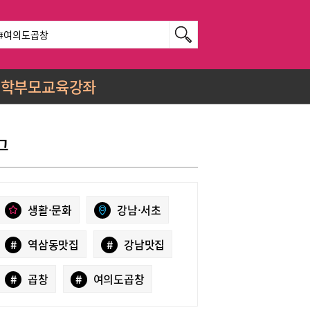
학부모교육강좌
그
생활·문화
강남·서초
#
역삼동맛집
#
강남맛집
#
곱창
#
여의도곱창