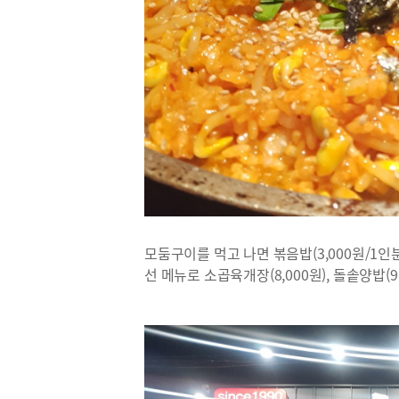
모둠구이를 먹고 나면 볶음밥(3,000원/1인
선 메뉴로 소곱육개장(8,000원), 돌솥양밥(9,