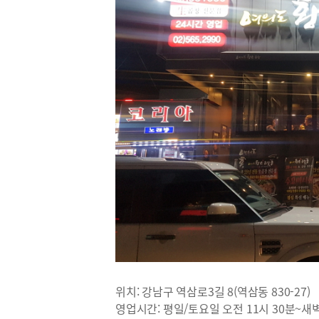
위치: 강남구 역삼로3길 8(역삼동 830-27)
영업시간: 평일/토요일 오전 11시 30분~새벽