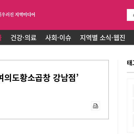
화
건강·의료
사회·이슈
지역별 소식·웹진
태
‘여의도황소곱창 강남점’