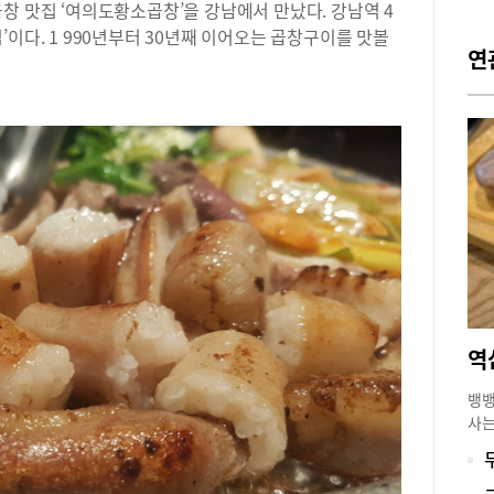
창 맛집 ‘여의도황소곱창’을 강남에서 만났다. 강남역 4
이다. 1 990년부터 30년째 이어오는 곱창구이를 맛볼
연
뱅뱅
사는
으로
건 
보면