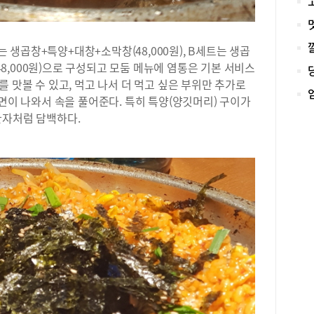
도에
고기
대표
트는 생곱창+특양+대창+소막창(48,000원), B세트는 생곱
모둠
(48,000원)으로 구성되고 모둠 메뉴에 염통은 기본 서비스
살,
 맛볼 수 있고, 먹고 나서 더 먹고 싶은 부위만 추가로
부위
소면이 나와서 속을 풀어준다. 특히 특양(양깃머리) 구이가
푸짐
돌김
관자처럼 담백하다.
명이
즈닝
록 
구 
11:
11
132