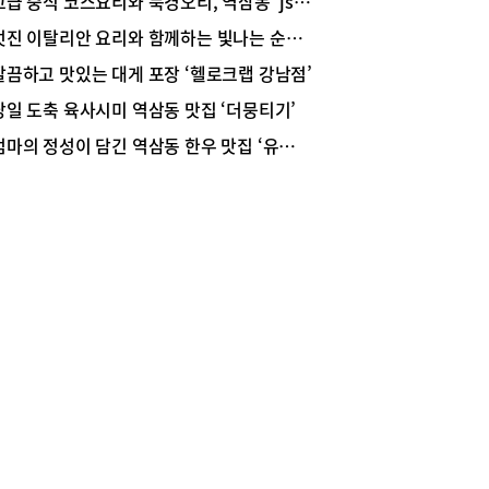
고급 중식 코스요리와 북경오리, 역삼동 ‘js가든’ 센터필드점
서 28일간 숙성한 국내산 한돈을 제공하기 때문에
멋진 이탈리안 요리와 함께하는 빛나는 순간 ‘파츠’
의 육즙이 풍부해 식감이 부드럽고 맛도 담백하다.
 메뉴는 숙성 한돈의 다양한 부위를 맛볼 수 있는
깔끔하고 맛있는 대게 포장 ‘헬로크랩 강남점’
 메뉴인 ‘김일도 한판’(58,000)인데, 삼겹살, 꽃목
당일 도축 육사시미 역삼동 맛집 ‘더뭉티기’
 항정살, 가브리살, 갈매기살 등 숙성 한돈의 고급
가 580g이고 수제소시지도 더해져 총 700g으로
엄마의 정성이 담긴 역삼동 한우 맛집 ‘유미식당’
하게 구성된 메뉴다.고기에 곁들이는 전남 강진의
, 특제소스, 신안 최진산 장인의 소금, 대파김치,
나물, 궁채까지 고기에 어울리는 최상의 반찬과 시
이 제공되고 고기 부위별로 다채롭게 맛볼 수 있도
먹는 방법을 친절하게 조언해준다.위치: 서울 강남
도곡로3길 13 1층(역삼동)영업시간: 월~금
30~22:30 (브레이크타임 16:00~17:00), 토요일
:30~22:00, 일요일 휴무주차: 가능문의: 0507-
6-2503