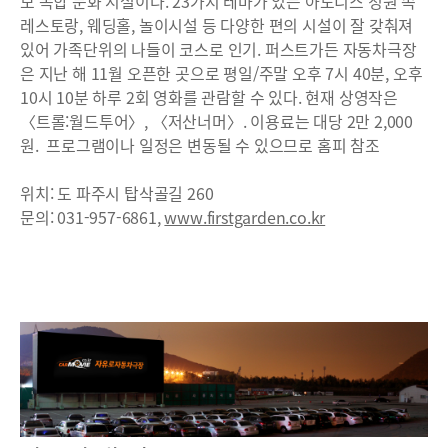
모 복합 문화 시설이다. 23가지 테마가 있는 아도니스 정원 속
레스토랑, 웨딩홀, 놀이시설 등 다양한 편의 시설이 잘 갖춰져
있어 가족단위의 나들이 코스로 인기. 퍼스트가든 자동차극장
은 지난 해 11월 오픈한 곳으로 평일/주말 오후 7시 40분, 오후
10시 10분 하루 2회 영화를 관람할 수 있다. 현재 상영작은
〈트롤:월드투어〉, 〈저산너머〉. 이용료는 대당 2만 2,000
원. 프로그램이나 일정은 변동될 수 있으므로 홈피 참조
위치: 도 파주시 탑삭골길 260
문의: 031-957-6861,
www.firstgarden.co.kr