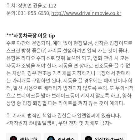
위치: 장흥면 권율로 112
문의: 031-855-6050,
http://www.driveinmovie.co.kr
***자동차극장 이용 tip
주로 야간에 운영되며, 예매 없이 현장발권, 선착순 입장이므로
스크린 방향 좋은(?) 자리를 선점하려면 일찍 가는 것이 좋다.
음향은 라디오 주파소로 맞춰 들으면 되고, 영화 관람 시 모든
자동차 조명을 꺼야 한다. 시동을 켠 상태로 전조등을 끌 수 없
는 차량의 경우 전조등 가리개를 지참하거나 극장에서 판매하
는 가리개를 구입하면 된다. 시동을 끌 경우에는 에어컨이나 히
터, 열선 사용으로 배터리가 방전되지 않도록 주의. 또 무의식적
으로 브레이크를 밟아 브레이크등이 켜지지 않도록 하고, 영화
상영 중 입장 퇴장할 때는 라이트를 켜지 않는 것이 예의다.
위 기사의 법적인 책임과 권한은 내일엘엠씨에 있습니다.
<저작권자 ©내일엘엠씨, 무단 전재 및 재배포 금지>
생활·문화
일산·파주
#
일산자동차극장