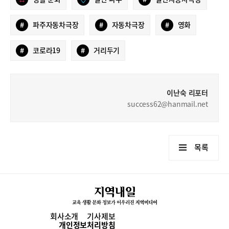
#
파주자동차극장
#
자동차극장
#
영화
#
코로라19
#
거리두기
이난숙 리포터
success62@hanmail.net
목록
회사소개
기사제보
개인정보처리방침