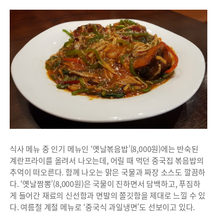
식사 메뉴 중 인기 메뉴인 ‘옛날볶음밥’(8,000원)에는 반숙된
계란프라이를 올려서 나오는데, 어릴 때 먹던 중국집 볶음밥의
추억이 떠오른다. 함께 나오는 맑은 국물과 짜장 소스도 깔끔하
다. ‘옛날짬뽕’(8,000원)은 국물이 진하면서 담백하고, 푸짐하
게 들어간 재료의 신선함과 면발의 쫄깃함을 제대로 느낄 수 있
다. 여름철 계절 메뉴로 ‘중국식 과일냉면’도 선보이고 있다.