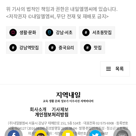
위 기사의 법적인 책임과 권한은 내일엘엠씨에 있습니다.
<저작권자 ©내일엘엠씨, 무단 전재 및 재배포 금지>
생활·문화
강남·서초
#
서초동맛집
#
강남역맛집
#
중국요리
#
맛집
목록
회사소개
기사제보
개인정보처리방침
(주)내일엘엠씨 서울시 강남구 테헤란로 151, 5층 514호 · 대표전화 02-575-6908 · 등록번호
서울 아04127 (2016.08.04) 최초발행일 2016.08.04 · 발행·편집인:석진성 · 청소년 보호책임
자:석진성 · 대표자 : 석진성 · 사업자등록번호 : 101-86-68457