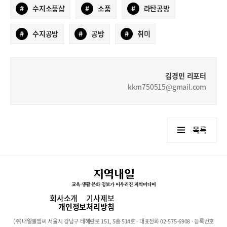
#
수지소품샵
#
소품
#
라탄공방
#
수지공방
#
공방
#
취미
김경민 리포터
kkm750515@gmail.com
목록
회사소개
기사제보
개인정보처리방침
(주)내일엘엠씨 서울시 강남구 테헤란로 151, 5층 514호 · 대표전화 02-575-6908 · 등록번호