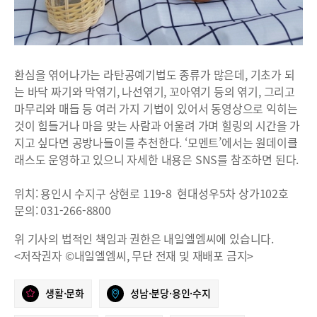
환심을 엮어나가는 라탄공예기법도 종류가 많은데, 기초가 되
는 바닥 짜기와 막엮기, 나선엮기, 꼬아엮기 등의 엮기, 그리고
마무리와 매듭 등 여러 가지 기법이 있어서 동영상으로 익히는
것이 힘들거나 마음 맞는 사람과 어울려 가며 힐링의 시간을 가
지고 싶다면 공방나들이를 추천한다. ‘모멘트’에서는 원데이클
래스도 운영하고 있으니 자세한 내용은 SNS를 참조하면 된다.
위치: 용인시 수지구 상현로 119-8 현대성우5차 상가102호
문의: 031-266-8800
위 기사의 법적인 책임과 권한은 내일엘엠씨에 있습니다.
<저작권자 ©내일엘엠씨, 무단 전재 및 재배포 금지>
생활·문화
성남·분당·용인·수지