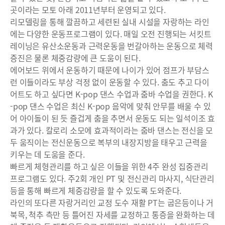
곳이라는 모토 아래 2011년부터 운영되고 있다.
리모델링을 통해 깔끔하고 세련된 실내 시설을 자랑하는 라인
에는 다양한 운동프로그램이 있다. 매일 오전 진행되는 서킷트
레이닝은 유산소운동과 근력운동을 번갈아하는 운동으로 체력
증진은 물론 체중감량에 큰 도움이 된다.
에어보드 위에서 운동하기 때문에 나이가 있어 점프가 부담스
런 이들이라도 부상 걱정 없이 운동할 수 있다. 춤도 추고 다이
어트도 하고 싶다면 K-pop 댄스 수업과 줌바 수업을 권한다. K
-pop 댄스 수업은 최신 K-pop 음악에 맞춰 안무를 배울 수 있
어 아이돌이 된 듯 즐겁게 춤을 추면서 운동도 되는 일석이조 효
과가 있다. 칼로리 소모에 효과적이라는 줌바 댄스는 전신을 모
두 움직이는 전신운동으로 복부의 내장지방을 태우고 근력을
키우는 데 도움을 준다.
빠르게 체형관리를 하고 싶은 이들을 위한 4주 완성 집중관리
프로그램도 있다. 주2회 개인 PT 및 전신관리 마사지, 식단관리
등을 통해 빠르게 체중감량을 할 수 있도록 도와준다.
라인의 또다른 자랑거리인 교정 도수 재활 PT는 굽은등이나 거
북목, 척추 측만 등 틀어진 자세를 교정하고 통증을 완화하는 데