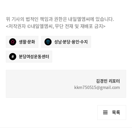
위 기사의 법적인 책임과 권한은 내일엘엠씨에 있습니다.
<저작권자 ©내일엘엠씨, 무단 전재 및 재배포 금지>
생활·문화
성남·분당·용인·수지
#
분당여성운동센터
김경민 리포터
kkm750515@gmail.com
목록