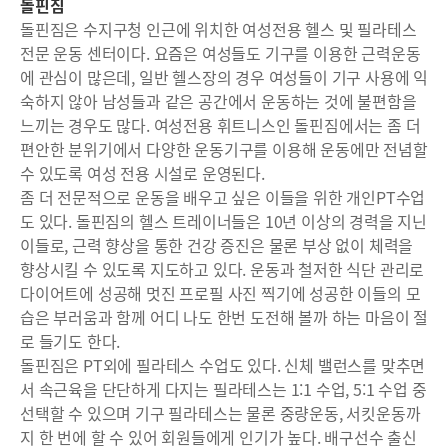
돌핀짐
돌핀짐은 수지구청 인근에 위치한 여성전용 헬스 및 필라테스
전문 운동 센터이다. 요즘은 여성들도 기구를 이용한 근력운동
에 관심이 많은데, 일반 헬스장의 경우 여성들이 기구 사용에 익
숙하지 않아 남성들과 같은 공간에서 운동하는 것에 불편함을
느끼는 경우도 많다. 여성전용 휘트니스인 돌핀짐에서는 좀 더
편안한 분위기에서 다양한 운동기구를 이용해 운동에만 전념할
수 있도록 여성 전용 시설로 운영된다.
좀 더 전문적으로 운동을 배우고 싶은 이들을 위한 개인PT수업
도 있다. 돌핀짐의 헬스 트레이너들은 10년 이상의 경력을 지닌
이들로, 근력 향상을 통한 건강 증진은 물론 부상 없이 체력을
향상시킬 수 있도록 지도하고 있다. 운동과 철저한 식단 관리로
다이어트에 성공해 멋진 프로필 사진 찍기에 성공한 이들의 모
습은 부러움과 함께 어디 나도 한번 도전해 볼까 하는 마음이 절
로 들기도 한다.
돌핀짐은 PT외에 필라테스 수업도 있다. 신체 밸런스를 맞추면
서 속근육을 단단하게 다지는 필라테스는 1:1 수업, 5:1 수업 중
선택할 수 있으며 기구 필라테스는 물론 중량운동, 서킷운동까
지 한 번에 할 수 있어 회원들에게 인기가 높다. 배구선수 출신