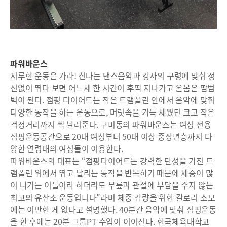
파워바운스
지루한 운동은 가라! 신나는 댄스음악과 강사의 구령에 맞춰 정
신없이 뛰다 보면 어느새 한 시간이 후딱 지나가고 온몸은 땀범
벅이 된다. 점핑 다이어트는 작은 트램폴린 안에서 음악에 맞춰
다양한 동작을 하는 운동으로, 머릿속을 가득 채웠던 크고 작은
걱정거리까지 싹 날려준다. 구미동의 파워바운스는 여성 전용
점핑운동공간으로 20대 여성부터 50대 이상 중장년층까지 다
양한 연령대의 여성들이 이용한다.
파워바운스의 대표는 “점핑다이어트는 강력한 탄성을 가진 트
램폴린 위에서 뛰고 달리는 동작을 반복하기 때문에 체중이 많
이 나가는 이들이라 하더라도 무릎과 관절에 부담을 주지 않는
최고의 유산소 운동입니다”라며 체중 감량을 위한 칼로리 소모
에는 이만한 게 없다고 설명했다. 40분간 음악에 맞춰 점핑운동
을 한 후에는 20분 그룹PT 수업이 이어진다. 한국체육대학교