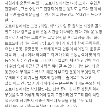
저렴하게 운동할 수 있다. 포르테짐에서는 여성 코치가 수업을
진행하며, 그룹 수업으로 진행되어 힘든 동작도 동료와 함께 하
다 보면 즐겁게 운동할 수 있기에 회원들 간의 유대감도 높다고
한다.
포르테짐에서는 오전 2타임, 저녁 2타임 중 원하는 시간을 골라
별도 예약 링크를 통해 운동 시간을 예약하면 된다. 가벼운 워밍
업으로 시작하는 그룹PT는 그날 진행할 프로그램을 미리 화이
트보드에 정리해 두어 담당 트레이너의 설명과 함께 근력운동,
유산소운동, 중량운동, 스트레칭까지 쉼없이 이어진다. 운동을
처음 하는 사람이라 하더라도 각 개개인의 운동능력에 맞게 각
동작의 횟수와 강도를 트레이너가 일일이 체크하고 있어 부상
의 위험 없이 차근차근 체력을 쌓아갈 수 있다. 매번 본인의 운
동횟수와 무게를 기록하기 때문에 부족한 운동이 무엇인지, 또
무게와 횟수의 기록을 새롭게 갱신하는 즐거움도 있다고.
살을 빼고 건강을 지키기 위해서는 운동만큼 식이도 중요한 바,
포르테짐에서는 식단챌린지도 진행 중이다. 체중 감량을 위해
무엇을 먹고 어떻게 먹어야 할지 고민이라면 포르테짐의 식단
챌린지에 참여해서 식습관 개선에 도움을 받을 수도 있다.
위치 용인시 기흥구 죽현로 51 이수빌딩 402호