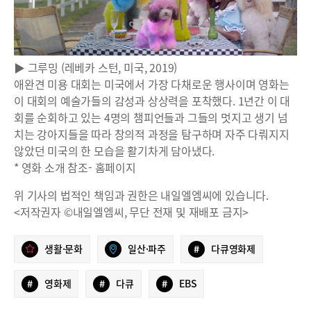
▶ 그루밍 (레베카 스턴, 미국, 2019)
애완견 미용 대회는 미국에서 가장 다채로운 행사이며 영화는
이 대회의 예술가들의 감성과 상상력을 포착했다. 1년간 이 대
회를 순회하고 있는 4명의 챔피언들과 그들의 멋지고 생기 넘
치는 강아지들을 따라 창의적 과정을 탐구하며 자주 다뤄지지
않았던 미국의 한 모습을 활기차게 담아냈다.
* 영화 소개 참조- 홈페이지
위 기사의 법적인 책임과 권한은 내일엘엠씨에 있습니다.
<저작권자 ©내일엘엠씨, 무단 전재 및 재배포 금지>
생활·문화
일산·파주
#
다큐영화제
#
영화제
#
다큐
#
EBS