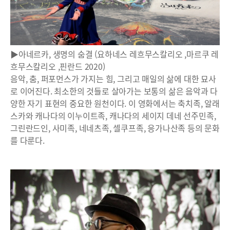
▶아네르카, 생명의 숨결 (요하네스 레흐무스칼리오 ,마르쿠 레
흐무스칼리오 ,핀란드 2020)
음악, 춤, 퍼포먼스가 가지는 힘, 그리고 매일의 삶에 대한 묘사
로 이어진다. 최소한의 것들로 살아가는 보통의 삶은 음악과 다
양한 자기 표현의 중요한 원천이다. 이 영화에서는 축치족, 알래
스카와 캐나다의 이누이트족, 캐나다의 세이지 데네 선주민족,
그린란드인, 사미족, 네네츠족, 셀쿠프족, 응가나산족 등의 문화
를 다룬다.