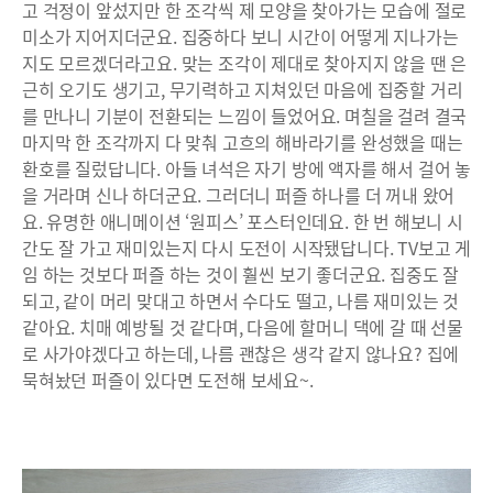
고 걱정이 앞섰지만 한 조각씩 제 모양을 찾아가는 모습에 절로
미소가 지어지더군요. 집중하다 보니 시간이 어떻게 지나가는
지도 모르겠더라고요. 맞는 조각이 제대로 찾아지지 않을 땐 은
근히 오기도 생기고, 무기력하고 지쳐있던 마음에 집중할 거리
를 만나니 기분이 전환되는 느낌이 들었어요. 며칠을 걸려 결국
마지막 한 조각까지 다 맞춰 고흐의 해바라기를 완성했을 때는
환호를 질렀답니다. 아들 녀석은 자기 방에 액자를 해서 걸어 놓
을 거라며 신나 하더군요. 그러더니 퍼즐 하나를 더 꺼내 왔어
요. 유명한 애니메이션 ‘원피스’ 포스터인데요. 한 번 해보니 시
간도 잘 가고 재미있는지 다시 도전이 시작됐답니다. TV보고 게
임 하는 것보다 퍼즐 하는 것이 훨씬 보기 좋더군요. 집중도 잘
되고, 같이 머리 맞대고 하면서 수다도 떨고, 나름 재미있는 것
같아요. 치매 예방될 것 같다며, 다음에 할머니 댁에 갈 때 선물
로 사가야겠다고 하는데, 나름 괜찮은 생각 같지 않나요? 집에
묵혀놨던 퍼즐이 있다면 도전해 보세요~.