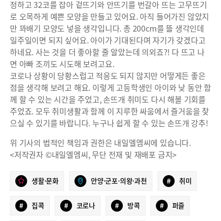
정하고 32코를 잡아 겉뜨기와 안뜨기를 번갈아 뜨는 고무뜨기
로 오목하게 예쁜 모양을 만들고 있어요. 아직 들어가진 않았지
만 꽈배기 모양도 넣을 생각입니다. 총 200cm를 뜰 생각인데
일주일이면 되지 싶어요. 아이가 기대된다며 자기가 갖겠다고
하네요. 사는 것을 더 좋아할 줄 알았는데 의외죠?! 다 뜨고 나
면 아빠 조끼도 시도해 보려고요.
코로나 상황이 당황스럽고 적응도 되지 않지만 어떻게든 좋은
점을 생각해 보려고 해요. 이렇게 고등학생인 아이와 낮 동안 함
께 할 수 있는 시간을 주었고, 손뜨개 취미도 다시 해볼 기회를
주었죠. 모두 취미생활과 함께 이 지루한 싸움에서 즐거움을 찾
으실 수 있기를 바랍니다. 누구나 쉽게 할 수 있는 손뜨개 강추!
위 기사의 법적인 책임과 권한은 내일엘엠씨에 있습니다.
<저작권자 ©내일엘엠씨, 무단 전재 및 재배포 금지>
생활·문화
안양·군포·의왕·과천
#
취미
#
집콕
#
코로나
#
방콕
#
퍼즐