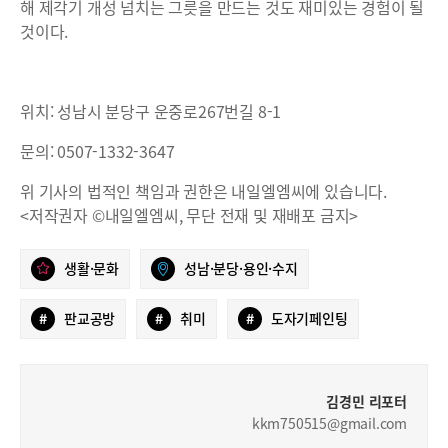
해 제각기 개성 넘치는 그릇을 만드는 것도 재미있는 경험이 될
것이다.
위치: 성남시 분당구 운중로267번길 8-1
문의: 0507-1332-3647
위 기사의 법적인 책임과 권한은 내일엘엠씨에 있습니다.
<저작권자 ©내일엘엠씨, 무단 전재 및 재배포 금지>
생활·문화
성남·분당·용인·수지
#
판교공방
#
취미
#
도자기페인팅
김경민 리포터
kkm750515@gmail.com