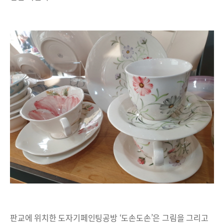
판교에 위치한 도자기페인팅공방 ‘도손도손’은 그림을 그리고