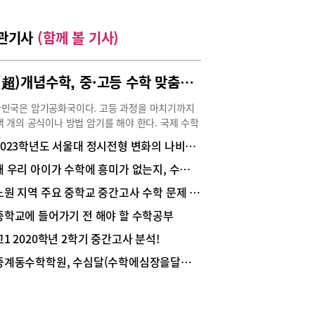
관기사
(함께 볼 기사)
초(超)개념수학, 중·고등 수학 맞춤식 개별 지도
민국은 암기공화국이다. 고등 과정을 마치기까지
백 개의 공식이나 방법 암기를 해야 한다. 국제 수학
나 장에서 한국인을 100% 구별하는 방법이 있다
2023학년도 서울대 정시전형 변화의 나비효과
한다. 이차방정식의 ‘근의 공식’을 그 자리에서 좔좔
는 사람은 한국 사람이다. 필자가 외국 연구소에서
왜 우리 아이가 수학에 흥미가 없는지, 수학을 어려워하는지 알고 계시나요?
할 때 동료직원에게 ‘근의 공식’을 물어봐도 잘 알
노원 지역 주요 중학교 중간고사 수학 문제 분석 통한 기말 전략 찾기
 못한다. 그리고 찾아보면 나오는데 왜 암기해야하
고 반문한 적이 있다. 대한민국 수학은 고비용, 저
중학교에 들어가기 전 해야 할 수학공부
이라는 문제점을 가지고 있다. 수학에 엄청난 학원
고1 2020학년 2학기 중간고사 분석!
, 많은 시간을 투자해서 아이들에게 수학을 가르치
있다. 아이들이 수학을 공부하고 있다고 하지만 실
중계동수학학원, 수심달(수학에심장을달다) 개원
 들여다보면 대부분 문제풀이와 암기가 차지하고
. 수학에서 일정부분 암기가 필요하지만 지금은 지
 정도로 넘쳐난다. 왜 암기가 넘쳐날까?첫 째 공부
하더라도 바로 내신 성적으로 결과가 나와야 하기