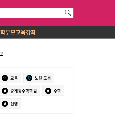
학부모교육강좌
그
교육
노원·도봉
#
중계동수학학원
#
수학
#
선행