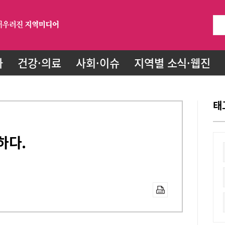
화
건강·의료
사회·이슈
지역별 소식·웹진
태
하다.