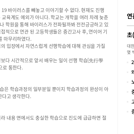
 19 바이러스를 빼놓고 이야기할 수 없다. 현재도 진행
연
 교육계도 예외가 아니다. 학교는 개학을 여러 차례 늦춘
시나 학원을 통해 바이러스가 전파될까봐 전전긍긍하고 있
직접적으로 연관 된 고등학생들은 중간고사 후, 연이어 기
를 마무리하였다.
님의 입장에서 자연스럽게 선행학습에 대해 관심을 가질
대한
몇 
세미
정보다 시간적으로 앞서 배우는 일이 선행 학습[先行學
고 
으로 통한다.
말하
근무
지도
학습은 학습과정의 일부분일 뿐이지 학습과정의 완성이 아
느냐
한다고 생각한다.
효율
비와
고 
상을
니라 내용 면에서도 충실한 학습으로 진도에 급급하면 절
있다
나칠
를 