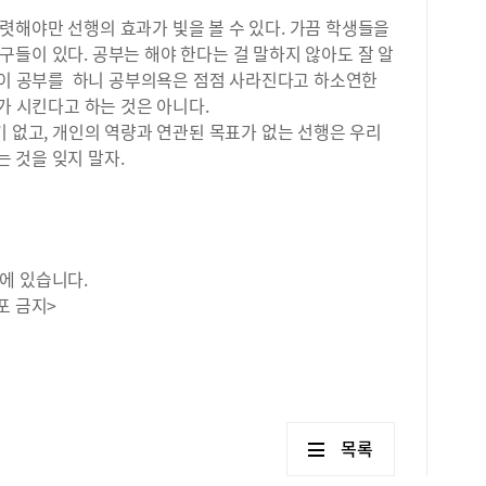
해 
렷해야만 선행의 효과가 빛을 볼 수 있다. 가끔 학생들을
게 
들이 있다. 공부는 해야 한다는 걸 말하지 않아도 잘 알
의 
 없이 공부를 하니 공부의욕은 점점 사라진다고 하소연한
이해
가 시킨다고 하는 것은 아니다.
실하
곱셈
기 없고, 개인의 역량과 연관된 목표가 없는 선행은 우리
1학
 것을 잊지 말자.
라가
잊어
다는
구를
관련
에 있습니다.
다.
포 금지>
진짜
에게
것을
하라
수업
앞으
목록
으면
받으