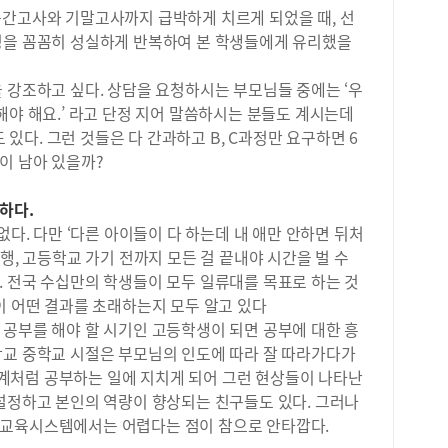
중간고사와 기말고사까지 급박하게 치르게 되었을 때, 선
때문
정을 꼼꼼히 성실하게 반복하여 본 학생들에게 유리했을
념보
다.
만,
 강조하고 싶다. 상담을 요청하시는 부모님들 중에는 ‘우
이들
해야 해요.’ 라고 단정 지어 말씀하시는 분들도 계시는데
많이
도 있다. 그런 것들은 다 간과하고 B, C과정만 요구하면 6
무조
이 남아 있을까?
리고
것이
하다.
하지
를 
없다. 다만 ‘다른 아이들이 다 하는데 내 애만 안하면 뒤처
받아
행, 고등학교 가기 전까지 모든 걸 끝내야 시간을 벌 수
하면
. 전국 수십만의 학생들이 모두 일류대를 목표로 하는 것
방법
이 어떤 결과를 초래하는지 모두 알고 있다
는 
 공부를 해야 할 시기인 고등학생이 되면 공부에 대한 흥
는 
학교 중학교 시절은 부모님의 인도에 따라 잘 따라가다가
많이
계처럼 공부하는 일에 지치게 되어 그런 현상들이 나타난
집 
라는
 설정하고 본인의 역량이 향상되는 친구들도 있다. 그러나
있는
 교육시스템에서는 어렵다는 점이 참으로 안타깝다.
게 