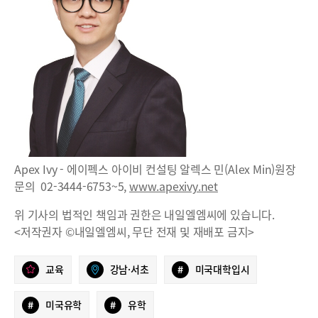
Apex Ivy - 에이펙스 아이비 컨설팅 알렉스 민(Alex Min)원장
문의 02-3444-6753~5,
www.apexivy.net
위 기사의 법적인 책임과 권한은 내일엘엠씨에 있습니다.
<저작권자 ©내일엘엠씨, 무단 전재 및 재배포 금지>
교육
강남·서초
#
미국대학입시
#
미국유학
#
유학