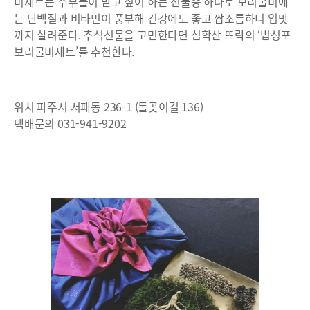
비세트는 주부들이 받고 싶어 하는 선물중 하나로 보리굴비에
는 단백질과 비타민이 풍부해 건강에도 좋고 짭조름하니 입맛
까지 살려준다. 추석선물을 고민한다면 심학산 뜨락의 ‘법성포
보리굴비세트’를 추천한다.
위치 파주시 서패동 236-1 (돌곶이길 136)
택배문의 031-941-9202