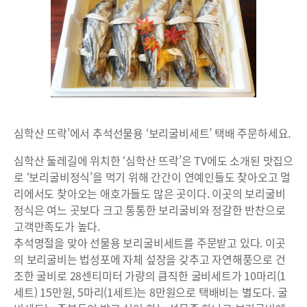
심학산 뜨락’에서 추석선물용 ‘보리굴비세트’ 택배 주문하세요.
심학산 둘레길에 위치한 ‘심학산 뜨락’은 TV에도 소개된 맛집으
로 ‘보리굴비정식’을 먹기 위해 간간이 연예인들도 찾아오고 멀
리에서도 찾아오는 애호가들도 많은 곳이다. 이곳의 보리굴비
정식은 여느 곳보다 크고 통통한 보리굴비와 정갈한 반찬으로
고객만족도가 높다.
추석명절을 맞아 선물용 보리굴비세트를 주문받고 있다. 이곳
의 보리굴비는 법성포에 자체 섶장을 갖추고 자연해풍으로 건
조한 굴비로 28센티미터 가량의 큼직한 굴비세트가 10마리(1
세트) 15만원, 5마리(1세트)는 8만원으로 택배비는 별도다. 굴