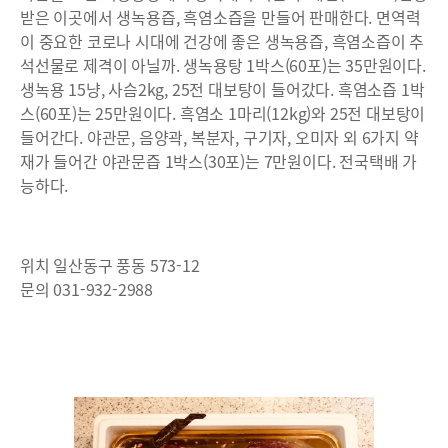
받은 이곳에서 생녹용즙, 흑염소즙을 만들어 판매한다. 면역력
이 중요한 코로나 시대에 건강에 좋은 생녹용즙, 흑염소즙이 추
석선물로 제격이 아닐까. 생녹용탕 1박스(60포)는 35만원이다.
생녹용 15냥, 사슴2kg, 25전 대보탕이 들어갔다. 흑염소즙 1박
스(60포)는 25만원이다. 흑염소 1마리(12kg)와 25전 대보탕이
들어간다. 야관문, 음양곽, 복분자, 구기자, 오미자 외 6가지 약
재가 들어간 야관문즙 1박스(30포)는 7만원이다. 전국택배 가
능하다.
위치 일산동구 풍동 573-12
문의 031-932-2988