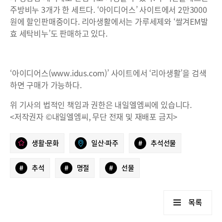
주방비누 3개가 한 세트다. ‘아이디어스’ 사이트에서 2만3000
원에 할인판매중이다. 리아생활에서는 가루세제와 ‘쌀겨EM발
효 세탁비누’도 판매하고 있다.
‘아이디어스(www.idus.com)’ 사이트에서 ‘리아생활’을 검색
하면 구매가 가능하다.
위 기사의 법적인 책임과 권한은 내일엘엠씨에 있습니다.
<저작권자 ©내일엘엠씨, 무단 전재 및 재배포 금지>
생활·문화
일산·파주
#
추석선물
#
추석
#
명절
#
선물
목록