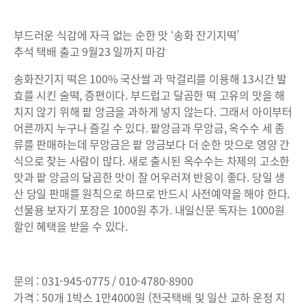
부드러운 식감에 자극 없는 순한 맛 ‘송화 잔기지떡’
추석 택배 출고 9월23 일까지 마감
송화잔기지 떡은 100% 국산쌀 과 막걸리를 이용해 13시간 발
효를 시킨 술떡, 증편이다. 부드럽고 달곰한 떡 고유의 맛을 해
치지 않기 위해 팥 앙금을 과하게 넣지 않는다. 그래서 아이부터
어른까지 누구나 즐길 수 있다. 팥앙금과 무앙금, 옥수수 세 종
류를 판매하는데 무앙금은 팥 앙금보다 더 순한 맛으로 영양 간
식으로 찾는 사람이 많다. 새로 출시된 옥수수는 차제의 고소한
맛과 팥 앙금의 달곰한 맛이 잘 어우러져 반응이 좋다. 당일 생
산 당일 판매를 원칙으로 하므로 반드시 사전예약을 해야 한다.
선물용 보자기 포장은 1000원 추가. 내일신문 독자는 1000원
할인 혜택을 받을 수 있다.
문의 : 031-945-0775 / 010-4780-8900
가격 : 50개 1박스 1만4000원 (전국택배 및 일산 교하 운정 지