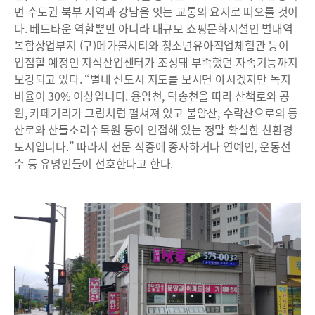
면 수도권 북부 지역과 강남을 잇는 교통의 요지로 떠오를 것이
다. 베드타운 역할뿐만 아니라 대규모 쇼핑문화시설인 별내역
복합상업부지 (구)메가볼시티와 청소년유아직업체험관 등이
입점할 예정인 지식산업센터가 조성돼 부족했던 자족기능까지
보강되고 있다. “별내 신도시 지도를 보시면 아시겠지만 녹지
비율이 30% 이상입니다. 용암천, 덕송천을 따라 산책로와 공
원, 카페거리가 그림처럼 펼쳐져 있고 불암산, 수락산으로의 등
산로와 산들소리수목원 등이 인접해 있는 정말 확실한 친환경
도시입니다.” 따라서 전문 직종에 종사하거나 연예인, 운동선
수 등 유명인들이 선호한다고 한다.