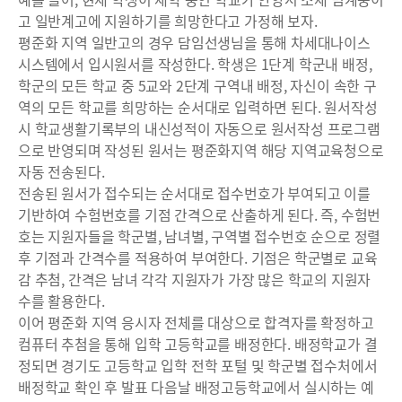
고 일반계고에 지원하기를 희망한다고 가정해 보자.
평준화 지역 일반고의 경우 담임선생님을 통해 차세대나이스
시스템에서 입시원서를 작성한다. 학생은 1단계 학군내 배정,
학군의 모든 학교 중 5교와 2단계 구역내 배정, 자신이 속한 구
역의 모든 학교를 희망하는 순서대로 입력하면 된다. 원서작성
시 학교생활기록부의 내신성적이 자동으로 원서작성 프로그램
으로 반영되며 작성된 원서는 평준화지역 해당 지역교육청으로
자동 전송된다.
전송된 원서가 접수되는 순서대로 접수번호가 부여되고 이를
기반하여 수험번호를 기점 간격으로 산출하게 된다. 즉, 수험번
호는 지원자들을 학군별, 남녀별, 구역별 접수번호 순으로 정렬
후 기점과 간격수를 적용하여 부여한다. 기점은 학군별로 교육
감 추첨, 간격은 남녀 각각 지원자가 가장 많은 학교의 지원자
수를 활용한다.
이어 평준화 지역 응시자 전체를 대상으로 합격자를 확정하고
컴퓨터 추첨을 통해 입학 고등학교를 배정한다. 배정학교가 결
정되면 경기도 고등학교 입학 전학 포털 및 학군별 접수처에서
배정학교 확인 후 발표 다음날 배정고등학교에서 실시하는 예