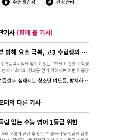
#
수험생건강
#
건강관리
관기사
(함께 볼 기사)
공부 방해 요소 극복, 고3 수험생의 여름나기
수학능력시험을 앞두고 있는 고3을 비롯한 수험생
시험에서 최대의 성과를 얻기 위해서는 이번 여름방
동안의 시간을 가능한 효율적으로 사용하면서 오로
여름철 더 심해지는 청소년 여드름, 방치하면 흉터 남을 수 있어
공부에만 집중해야 한다. 일생일대의 중대한 시험이
 할 수 있는 대입수학능력시험을 앞둔 수험생들의
력을 최대로 높이기 위해 공부에 방해되는 요소들
포터의 다른 기사
제거하는 것이 반드시 필요한데, 그러기 위해 어떻
해야 할지 알아봤다.위장이 약하고 체기가 있으면
이 생길 수 있어수험생들의 집중력을 방해하는 요
들림 없는 수능 영어 1등급 위한
 여러 가지가 있을 수 있다. 평소 소화가 잘 안되고
 더부룩하거나 두통에 시달리는 등 위장과 관련해
 6월 모평이 끝난 후 많은 학생들이 당혹감을 감추
 이상 신호를 느끼게 되면 아무래도 집중력이 떨어