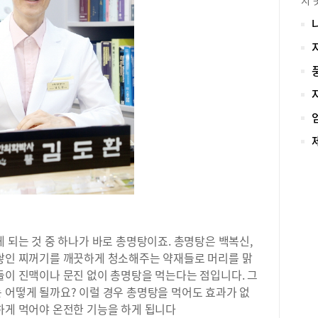
지 
지고
1.
원의
로 
는 
4%
요인
당장
의 
겪어
서 
하기
유를
도 
하면
않기
있으
자를
되었
나 
등으
다.
과 
영어
할지
간 
통을
된 
몸을
평만
여 
도 
게 되는 것 중 하나가 바로 총명탕이죠. 총명탕은 백복신,
것을
같습
 쌓인 찌꺼기를 깨끗하게 청소해주는 약재들로 머리를 맑
리가
유형
들이 진맥이나 문진 없이 총명탕을 먹는다는 점입니다. 그
봐도
지가
후에
 어떻게 될까요? 이럴 경우 총명탕을 먹어도 효과가 없
문제
를 
하게 먹어야 온전한 기능을 하게 됩니다
면 