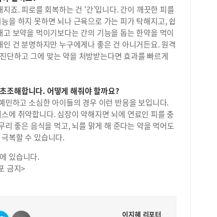
제를
원의
지죠. 피로를 회복하는 건 ‘간’입니다. 간이 깨끗한 피를
과 
마치
능을 하지 못하면 뇌나 근육으로 가는 피가 탁해지고, 쉽
생들
험을
턱대고 보약을 먹이기보다는 간의 기능을 돕는 한약을 먹이
야 
있어
재인 건 분명하지만 누구에게나 좋은 건 아니거든요. 원격
문제
또한
입장
진단하고 그에 맞는 약을 처방받는다면 효과를 빠르게
본인
률을
험이
문항
받기
은 
은 
초조해합니다. 어떻게 해줘야 할까요?
정적
성위
 예민하고 소심한 아이들의 경우 이런 반응을 보입니다.
히겠
쉬운
레스에 취약합니다. 심장이 약해지면 뇌에 연료인 피를 충
콘텐
다.
무리 좋은 음식을 먹고, 뇌를 맑게 해 준다는 약을 먹어도
도를
해주
치지
 극복할 수 있습니다.
다.
구멍
에 있습니다.
촘촘
하는
포 금지>
속해
상 
도 
수업
이지혜 리포터