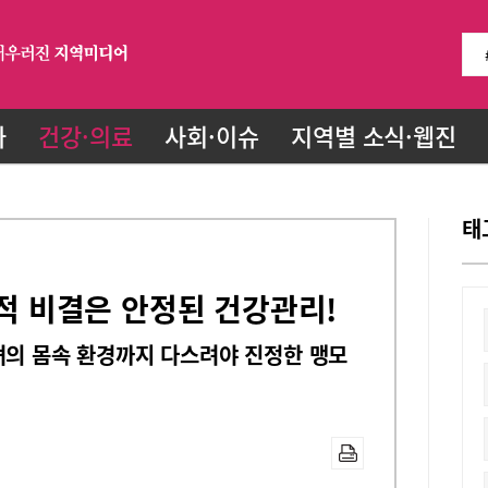
화
건강·의료
사회·이슈
지역별 소식·웹진
태
성적 비결은 안정된 건강관리!
녀의 몸속 환경까지 다스려야 진정한 맹모