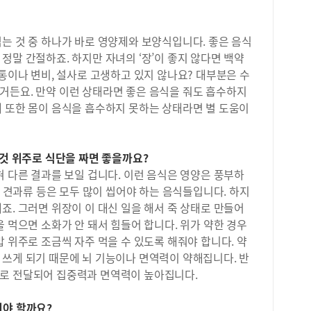
아프
어보
런 
영역
것이
어렵
는 것 중 하나가 바로 영양제와 보양식입니다. 좋은 음식
위해
다.
정말 간절하죠. 하지만 자녀의 ‘장’이 좋지 않다면 백약
것이
용한
복통이나 변비, 설사로 고생하고 있지 않나요? 대부분은 수
하루
을 
생의
거든요. 만약 이런 상태라면 좋은 음식을 줘도 흡수하지
발 
러운
제 또한 몸이 음식을 흡수하지 못하는 상태라면 별 도움이
텐츠
급해
은 
는 
들어
자극
1등
 것 위주로 식단을 짜면 좋을까요?
날 
을 
혀 다른 결과를 보일 겁니다. 이런 음식은 영양은 풍부하
혀서
(1
, 견과류 등은 모두 많이 씹어야 하는 음식들입니다. 하지
관련
클래
험은
죠. 그러면 위장이 이 대신 일을 해서 죽 상태로 만들어
6명
서 
을 먹으면 소화가 안 돼서 힘들어 합니다. 위가 약한 경우
최신
심적
밥 위주로 조금씩 자주 먹을 수 있도록 해줘야 합니다. 약
수능
저하
 쓰게 되기 때문에 뇌 기능이나 면역력이 약해집니다. 반
이다
등 
인데
로 전달되어 집중력과 면역력이 높아집니다.
력 
못합
하기
높일
여야 할까요?
위로