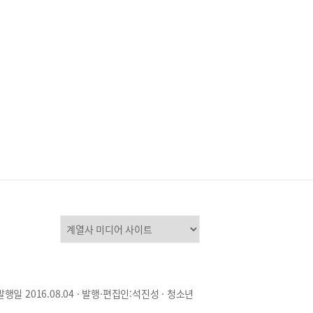
과 수능 파이널 클래스를 성실하게 따라온 학생이
 보다 안정적인 수능 영어 1등급을 확보할 수 있을
.”문의: 02-563-6880, 010-9874-6880배창현
▒ 주요 경력- (현) 델포이 영어 원장- (전) 시대인
콘텐츠 개발 연구소 - (전) 이명학 콘텐츠 개발 연구
공감영어) ▒ 주요집필- E·수능 연계 변형 특강
15, 2016, 2017, 2018)- E·수능 연계 변형 완성
016)- 수능 리허설 봉투 모의고사 (2010, 2015,
7, 2018)
발행일 2016.08.04 · 발행·편집인:석진성 · 청소년