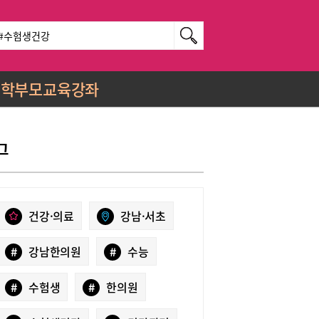
학부모교육강좌
그
건강·의료
강남·서초
#
강남한의원
#
수능
#
수험생
#
한의원