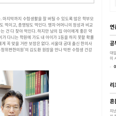
. 마지막까지 수험생활을 잘 버틸 수 있도록 많은 학부모
도 먹이고, 총명탕도 먹인다. 맹자 어머니의 정성과 비교
연
는 건 다 찾아 먹인다. 하지만 남의 집 아이에게 좋은 약
이가 다니는 학원에 가도 내 아이가 1등을 하지 못할 확률
에게 꼭 맞을 거란 보장은 없다. 서울대 공대 출신 한의사
두청위편한의원’의 김도환 원장을 만나 막판 수험생 건강
대입
이 
학 
지 
라고
집중
리
을 
게 
두통
흔
인은
속이
지난
몸에