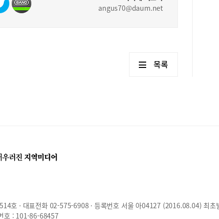
특강
angus70@daum.net
라면
겁니다
원장
재 
소(
(20
목록
(2
201
호 · 대표전화 02-575-6908 · 등록번호 서울 아04127 (2016.08.04) 최초
: 101-86-68457