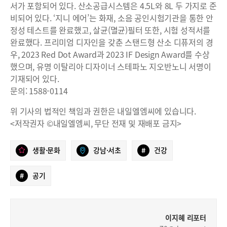
서가 포함되어 있다. 산소공급시스템은 4.5L와 8L 두 가지로 준
비되어 있다. ‘지니 에어’는 화재, 소음 공인시험기관을 통한 안
정성 테스트를 완료했고, 살균(멸균)필터 또한, 시험 성적서를
완료했다. 프리미엄 디자인을 갖춘 스탠드형 산소 디퓨저의 경
우, 2023 Red Dot Award과 2023 IF Design Award를 수상
했으며, 유명 이탈리아 디자이너 스테파노 지오반노니 서명이
기재되어 있다.
문의: 1588-0114
위 기사의 법적인 책임과 권한은 내일엘엠씨에 있습니다.
<저작권자 ©내일엘엠씨, 무단 전재 및 재배포 금지>
생활·문화
강남·서초
#
건강
#
공기
이지혜 리포터