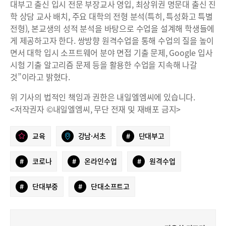
대부고 출신 입시 전문 부장교사 영입, 최상위권 명문대 출신 진
학 상담 교사 배치, 주요 대학의 전형 분석(특히, 특성화고 특별
전형), 본교생의 성적 분석을 바탕으로 수업을 설계해 학생들에
게 제공하고자 한다. 쌍방향 원격수업을 통해 수업의 질을 높이
면서 대학 입시 소프트웨어 분야 면접 기출 문제, Google 입사
시험 기출 알고리즘 문제 등을 활용한 수업을 지속해 나갈
것”이라고 밝혔다.
위 기사의 법적인 책임과 권한은 내일엘엠씨에 있습니다.
<저작권자 ©내일엘엠씨, 무단 전재 및 재배포 금지>
교육
강남·서초
#
단대부고
#
코로나
#
온라인수업
#
원격수업
#
단대부중
#
단대소프트고