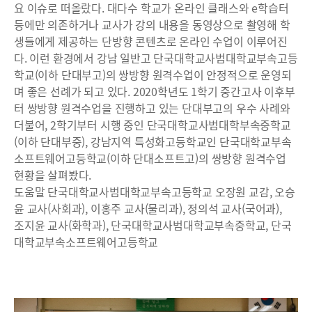
요 이슈로 떠올랐다. 대다수 학교가 온라인 클래스와 e학습터
등에만 의존하거나 교사가 강의 내용을 동영상으로 촬영해 학
생들에게 제공하는 단방향 콘텐츠로 온라인 수업이 이루어진
다. 이런 환경에서 강남 일반고 단국대학교사범대학교부속고등
학교(이하 단대부고)의 쌍방향 원격수업이 안정적으로 운영되
며 좋은 선례가 되고 있다. 2020학년도 1학기 중간고사 이후부
터 쌍방향 원격수업을 진행하고 있는 단대부고의 우수 사례와
더불어, 2학기부터 시행 중인 단국대학교사범대학부속중학교
(이하 단대부중), 강남지역 특성화고등학교인 단국대학교부속
소프트웨어고등학교(이하 단대소프트고)의 쌍방향 원격수업
현황을 살펴봤다.
도움말 단국대학교사범대학교부속고등학교 오장원 교감, 오승
윤 교사(사회과), 이홍주 교사(물리과), 정의석 교사(국어과),
조지윤 교사(화학과), 단국대학교사범대학교부속중학교, 단국
대학교부속소프트웨어고등학교