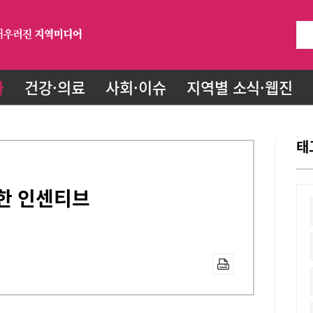
화
건강·의료
사회·이슈
지역별 소식·웹진
태
한 인센티브