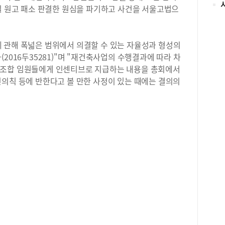
연관
일 원고 패소 판결한 원심을 파기하고 사건을 서울고법으
씨는
분할
전적
무 
 관해 폭넓은 범위에서 의결할 수 있는 자율성과 형성의
고,
2016두35281)"며 "재건축사업의 수행결과에 따라 차
정법
 조합 임원들에게 인센티브로 지급하는 내용을 총회에서
서 
신의칙 등에 반한다고 볼 만한 사정이 있는 때에는 결의의
4,
다"
결)
산의
관계
적합
서 
초과
채무
B씨
적으
모텔
다"
육비