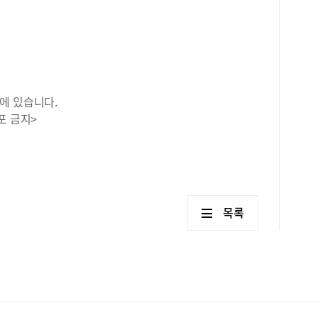
양육
A씨
그러
B씨
않고
로 
에 있습니다.
증인
포 금지>
목록