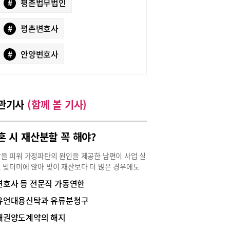
#
평촌법무법인
#
평촌변호사
#
안양변호사
관기사
(함께 볼 기사)
혼 시 재산분할 꼭 해야?
을 피워 가정파탄의 원인을 제공한 남편이 사업 실
 빚더미에 앉아 빚이 재산보다 더 많은 경우에도
 간 재산분할을 해야 할까? 그렇지 않다는 판결이
변호사 등 전문직 가동연한
다. A씨(여)와 B씨(남)는 2002년 1월 결혼해 아이
낳고 15년 이상 부부 관계를 유지해왔다. 결혼 후 B
유언대용신탁과 유류분청구
 김해시에 있는 모텔과 부산 북구에 있는 모텔 등
채권양도계약의 해지
매수해 숙박업을 하면서 모텔 직원인 C씨(여)와 내