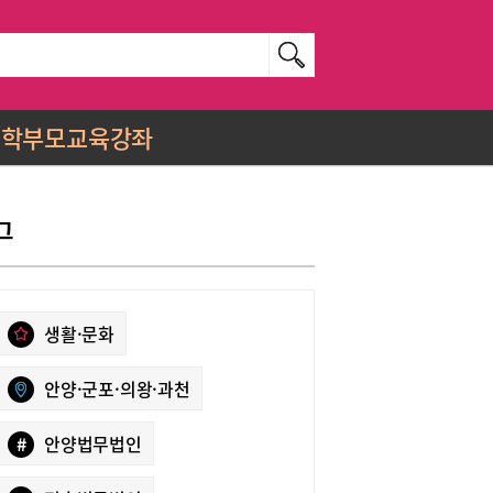
학부모교육강좌
그
생활·문화
안양·군포·의왕·과천
#
안양법무법인