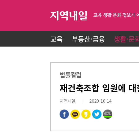
교육
부동산·금융
생활·문
법률칼럼
재건축조합 임원에 대
지역내일
2020-10-14