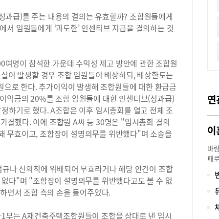
성과급)를 주는 내용의 결의는 유효할까? 조합원들에게
에서 임원들에게 ‘과도한’ 인센티브 지급을 결의하는 것
500여명이 참석한 가운데 수익성 제고 방안에 관한 조합원
손실이 발생할 경우 조합 임원들이 배상하되, 배상한도는
억원으로 한다. 추가이익이 발생해 조합원들에 대한 환급금
이익금의 20%를 조합 임원들에 대한 인센티브(성과급)
연
정하기로 했다. A조합은 이후 임시총회를 열고 전체 조
 가결했다. 이에 조합원 A씨 등 30명은 "임시총회 결의
이
돼 무효이고, 조합장이 설명의무를 위반했다"며 소송을
바람
패로
행법규나 신의칙에 위배되어 무효라거나 해당 안건이 조합
부부
나왔
 없다"며 "조합장이 설명의무를 위반했다고도 볼 수 없
를 
결하면서 조합 측의 손을 들어주었다.
씨는
을 
사1부는 A재건축주택조합원들이 조합을 상대로 낸 임시