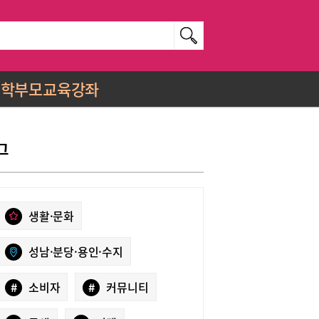
학부모교육강좌
그
생활·문화
성남·분당·용인·수지
#
소비자
#
커뮤니티