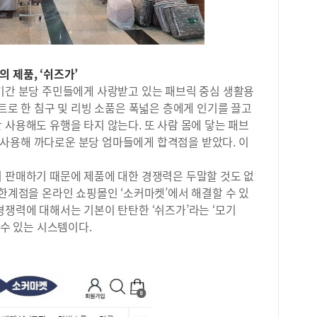
이해
등 
동’
동’
 제품, ‘쉬즈가’
사고
용을
 기간 분당 주민들에게 사랑받고 있는 패브릭 중심 생활용
과의
셉트로 한 침구 및 리빙 소품은 폭넓은 층에게 인기를 끌고
부원
 사용해도 유행을 타지 않는다. 또 사람 몸에 닿는 패브
은 
사용해 까다로운 분당 엄마들에게 합격점을 받았다. 이
어떤
필독
서 판매하기 때문에 제품에 대한 경쟁력은 두말할 것도 없
이보
 한계점을 온라인 쇼핑몰인 ‘소커마켓’에서 해결할 수 있
다르
언한
경쟁력에 대해서는 기본이 탄탄한 ‘쉬즈가’라는 ‘모기
우 
 수 있는 시스템이다.
려 
읽게
생깁
라서
학생
중되