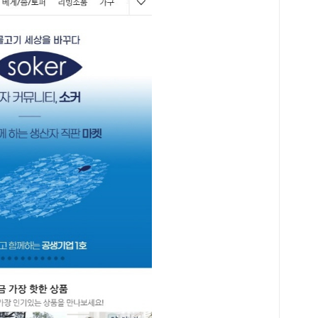
내게
독 
그 
아니
다.
낼 
은 
력을
별 
보완
지도
는 
간 
정독
요약
기는
검하
다.
역사
책이
으로