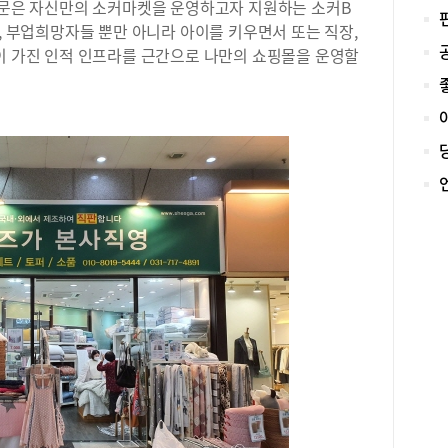
 고문은 자신만의 소커마켓을 운영하고자 지원하는 소커B
지금
로나
자, 부업희망자들 뿐만 아니라 아이를 키우면서 또는 직장,
겪으
신이 가진 인적 인프라를 근간으로 나만의 쇼핑몰을 운영할
제대
이 
바른
인 
장에
보았
다‘
장은
쌓아
능력
를 
초등
인데
글만
이 
흥미
가 
동이
고 