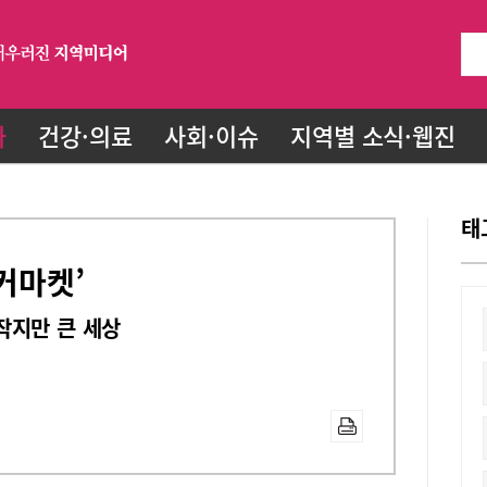
화
건강·의료
사회·이슈
지역별 소식·웹진
태
커마켓’
작지만 큰 세상