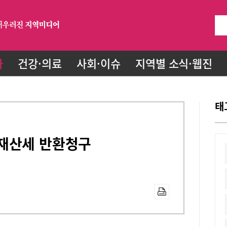
화
건강·의료
사회·이슈
지역별 소식·웹진
태
재산세 반환청구