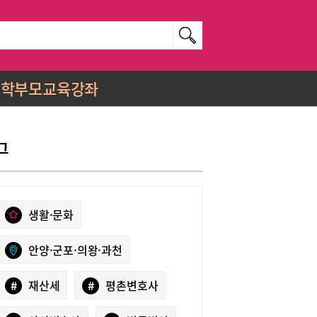
학부모교육강좌
그
생활·문화
안양·군포·의왕·과천
#
재산세
#
평촌변호사