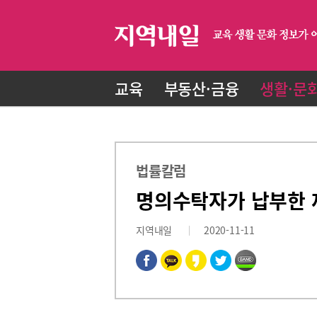
교육
부동산·금융
생활·문
법률칼럼
명의수탁자가 납부한 
지역내일
2020-11-11