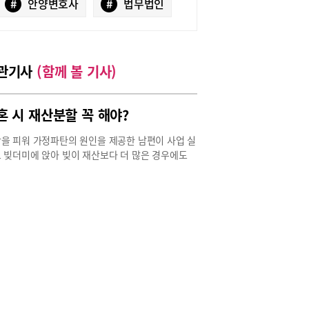
#
안양변호사
#
법무법인
관기사
(함께 볼 기사)
혼 시 재산분할 꼭 해야?
을 피워 가정파탄의 원인을 제공한 남편이 사업 실
 빚더미에 앉아 빚이 재산보다 더 많은 경우에도
 간 재산분할을 해야 할까? 그렇지 않다는 판결이
다. A씨(여)와 B씨(남)는 2002년 1월 결혼해 아이
낳고 15년 이상 부부 관계를 유지해왔다. 결혼 후 B
 김해시에 있는 모텔과 부산 북구에 있는 모텔 등
매수해 숙박업을 하면서 모텔 직원인 C씨(여)와 내
계를 맺어 왔다. 2018년 이 같은 사실을 알게 된 A
 B씨와 별거하다가 "위자료를 지급하고, 재산을
해 달라"며 이혼소송을 냈다. 변론종결일 기준 금
 가치가 있는 재산권을 모두 합친 적극재산에서 채
등 소극재산을 뺀 A씨의 순재산은 4,100여만원이었