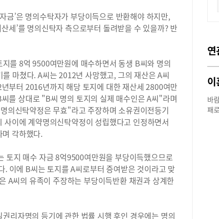
자금’은 명의수탁자가 부당이득으로 반환해야 하지만,
재산세’를 명의신탁자 측으로부터 돌려받을 수 있을까? 반
연
 토지를 8억 9500여만원에 매수하면서 동생 B씨와 명의
 마쳤다. A씨는 2012년 사망했고, 그의 재산은 A씨
이
12년부터 2016년까지 해당 토지에 대한 재산세 2800여만
 B씨를 상대로 "B씨 명의 토지의 실제 매수인은 A씨"라며
바람
간 명의신탁약정은 무효"라고 주장하며 소유권이전등기
패로
부부
B씨 사이에 계약명의신탁약정이 성립했다고 인정하면서
나왔
며 각하했다.
를 
씨는
는 토지 매수 자금 8억9500여만원을 부당이득했으므로
을 
다. 이에 B씨는 토지를 A씨로부터 증여받은 것이라고 맞
연관
등은 A씨의 유족이 주장하는 부당이득반환 채권과 상계한
씨는
분할
전적
무 
실권리자명의 등기에 관한 법률 시행 후인 경우에는 명의