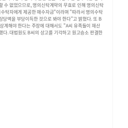
고,
할 수 없었으므로, 명의신탁계약의 무효로 인해 명의신탁
정법
의수탁자에게 제공한 매수자금"이라며 "따라서 명의수탁
서 
당액을 부당이득한 것으로 봐야 한다"고 밝혔다. 또 B
4,
상계해야 한다는 주장에 대해서도 "A씨 유족들이 재산
다"
 했다. 대법원도 B씨의 상고를 기각하고 원고승소 판결한
결)
산의
관계
적합
서 
초과
채무
B씨
적으
모텔
다"
육비
양육
A씨
그러
B씨