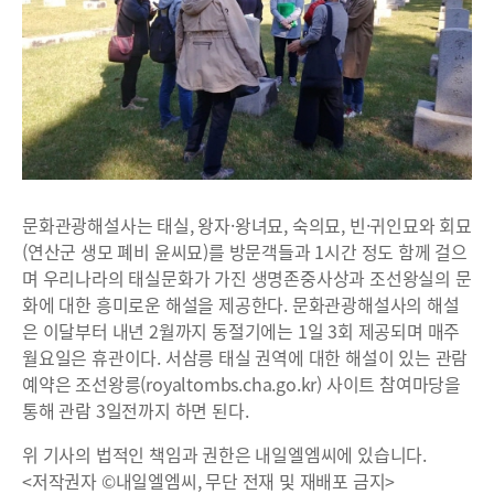
문화관광해설사는 태실, 왕자·왕녀묘, 숙의묘, 빈·귀인묘와 회묘
(연산군 생모 폐비 윤씨묘)를 방문객들과 1시간 정도 함께 걸으
며 우리나라의 태실문화가 가진 생명존중사상과 조선왕실의 문
화에 대한 흥미로운 해설을 제공한다. 문화관광해설사의 해설
은 이달부터 내년 2월까지 동절기에는 1일 3회 제공되며 매주
월요일은 휴관이다. 서삼릉 태실 권역에 대한 해설이 있는 관람
예약은 조선왕릉(royaltombs.cha.go.kr) 사이트 참여마당을
통해 관람 3일전까지 하면 된다.
위 기사의 법적인 책임과 권한은 내일엘엠씨에 있습니다.
<저작권자 ©내일엘엠씨, 무단 전재 및 재배포 금지>