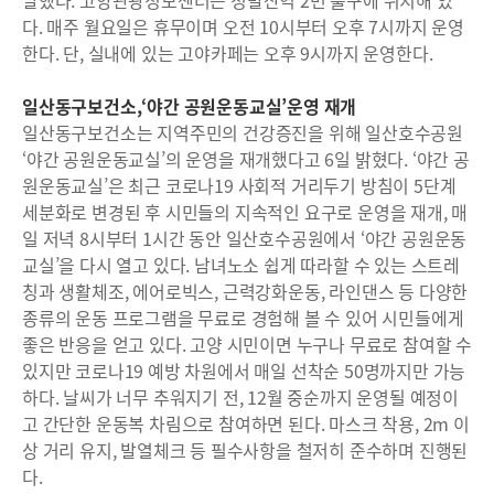
다. 매주 월요일은 휴무이며 오전 10시부터 오후 7시까지 운영
한다. 단, 실내에 있는 고야카페는 오후 9시까지 운영한다.
일산동구보건소,‘야간 공원운동교실’운영 재개
일산동구보건소는 지역주민의 건강증진을 위해 일산호수공원
‘야간 공원운동교실’의 운영을 재개했다고 6일 밝혔다. ‘야간 공
원운동교실’은 최근 코로나19 사회적 거리두기 방침이 5단계
세분화로 변경된 후 시민들의 지속적인 요구로 운영을 재개, 매
일 저녁 8시부터 1시간 동안 일산호수공원에서 ‘야간 공원운동
교실’을 다시 열고 있다. 남녀노소 쉽게 따라할 수 있는 스트레
칭과 생활체조, 에어로빅스, 근력강화운동, 라인댄스 등 다양한
종류의 운동 프로그램을 무료로 경험해 볼 수 있어 시민들에게
좋은 반응을 얻고 있다. 고양 시민이면 누구나 무료로 참여할 수
있지만 코로나19 예방 차원에서 매일 선착순 50명까지만 가능
하다. 날씨가 너무 추워지기 전, 12월 중순까지 운영될 예정이
고 간단한 운동복 차림으로 참여하면 된다. 마스크 착용, 2m 이
상 거리 유지, 발열체크 등 필수사항을 철저히 준수하며 진행된
다.