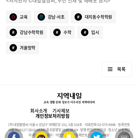
<저작권자 ©내일엘엠씨, 무단 전재 및 재배포 금지>
교육
강남·서초
#
대치동수학학원
#
강남수학학원
#
수학
#
입시
#
겨울방학
목록
회사소개
기사제보
개인정보처리방침
(주)내일엘엠씨 서울시 강남구 테헤란로 151, 5층 514호 · 대표전화 02-575-6908 · 등록번호
서울 아04127 (2016.08.04) 최초발행일 2016.08.04 · 발행·편집인:석진성 · 청소년 보호책임
자:석진성 · 대표자 : 석진성 · 사업자등록번호 : 101-86-68457