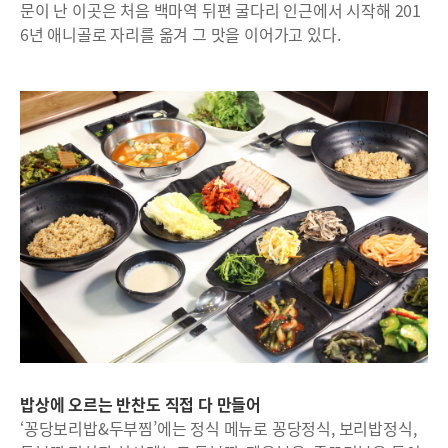
문이 난 이곳은 처음 백마역 뒤편 굴다리 인근에서 시작해 201
6년 애니골로 자리를 옮겨 그 맛을 이어가고 있다.
밥상에 오르는 반찬도 직접 다 만들어
‘꽁당보리밥&두부찜’에는 정식 메뉴로 꽁당정식, 보리밥정식,