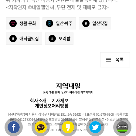
<저작권자 ©내일엘엠씨, 무단 전재 및 재배포 금지>
생활·문화
일산·파주
#
일산맛집
#
애닉골맛집
#
보리밥
목록
회사소개
기사제보
개인정보처리방침
(주)내일엘엠씨 서울시 강남구 테헤란로 151, 5층 514호 · 대표전화 02-575-6908 · 등록번호
서울 아04127 (2016.08.04) 최초발행일 2016.08.04 · 발행·편집인:석진성 · 청소년 보호책임
자:석진성 · 대표자 : 석진성 · 사업자등록번호 : 101-86-68457
COPYRIGHT LMC. ALL RIGHTS RESERVED.