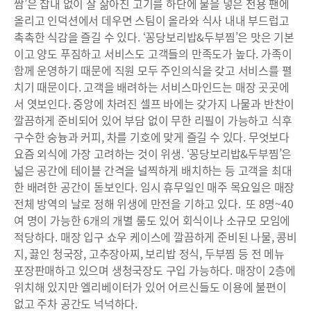
쌈’은 잡내 없이 잘 삶아진 고기를 하단에 물을 넣은 전용 팬에
올리고 인덕션에서 데우면 스팀이 올라와 식사 내내 부드럽고
촉촉한 식감을 즐길 수 있다. ‘꽁당보리밥&두부찜’은 맛은 기본
이고 양도 푸짐하고 서비스도 고객들의 만족도가 높다. 가족이
함께 운영하기 때문에 직원 모두 주인의식을 갖고 서비스를 펼
치기 때문이다. 고객을 배려하는 서비스마인드는 매장 곳곳에
서 엿보인다. 중앙에 차려진 셀프 바에는 갖가지 나물과 반찬이
깔끔하게 준비되어 있어 부담 없이 무한 리필이 가능하고 식후
구수한 숭늉과 커피, 차를 기호에 맞게 즐길 수 있다. 무엇보다
요즘 외식에 가장 고려하는 것이 위생. ‘꽁당보리밥&두부찜’은
넓은 공간에 테이블 간격을 널찍하게 배치하는 등 고객을 최대
한 배려한 공간이 돋보인다. 임시 휴무일인 매주 목요일은 매장
전체 방역의 날로 정해 위생에 만전을 기하고 있다. 또 8명~40
여 명이 가능한 6개의 개별 룸도 있어 회식이나 소규모 모임에
적당하다. 매장 입구 쇼우 케이스에 깔끔하게 준비된 나물, 콩비
지, 끓인 청국장, 고추장아찌, 보리밥 정식, 두부찜 등 전 메뉴
포장판매하고 있으며 생청국장도 구입 가능하다. 매장이 2층에
위치해 있지만 엘리베이터가 있어 어르신들도 이용에 불편이
없고 주차 공간도 넉넉하다.