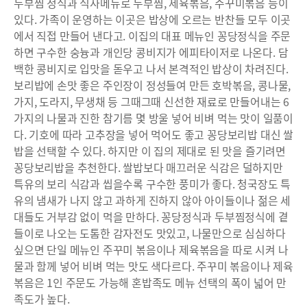
두부찜 정식과 식사메뉴로 두부찜, 제육볶음, 주꾸미볶음 등이
있다. 가족이 운영하는 이곳은 밥상에 오르는 반찬들 모두 이곳
에서 직접 만들어 낸다고. 이집의 대표 메뉴인 꽁당정식을 주문
하면 구수한 숭늉과 개인당 콩비지가 에피타이저로 나온다. 담
백한 콩비지로 입맛을 돋우고 나서 본격적인 밥상이 차려진다.
보리밥에 손맛 좋은 주인장이 정성들여 만든 호박볶음, 콩나물,
가지, 도라지, 무생채 등 그때그때 신선한 재료로 만들어내는 6
가지의 나물과 진한 참기름 몇 방울 넣어 비벼 먹는 맛이 일품이
다. 기호에 따라 고추장을 넣어 먹어도 좋고 꽁당보리밥 대신 쌀
밥을 선택할 수 있다. 하지만 이 집의 제대로 된 맛을 즐기려면
꽁당보리밥을 추천한다. 쌀밥보다 매끄러운 식감은 덜하지만
특유의 보리 식감과 씹을수록 구수한 풍미가 좋다. 청국장도 특
유의 냄새가 나지 않고 과하게 진하지 않아 아이들이나 젊은 세
대들도 거부감 없이 먹을 만하다. 꽁당정식과 두부찜정식에 곁
들이로 나오는 도톰한 감자전도 맛있고, 나물만으로 심심하다
싶으면 단일 메뉴인 주꾸미 볶음이나 제육볶음을 따로 시켜 나
물과 함께 넣어 비벼 먹는 맛도 색다르다. 주꾸미 볶음이나 제육
볶음은 1인 주문도 가능해 혼밥족도 메뉴 선택의 폭이 넓어 만
족도가 높다.