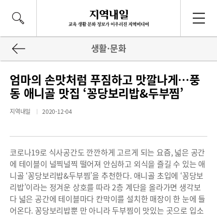
생활·문화
엄마의 손맛처럼 푸짐하고 맛깔나게…풍
동 애니골 맛집 ‘꽁당보리밥&두부찜’
지역내일
2020-12-04
코로나19로 식사공간도 깐깐하게 고르게 되는 요즘, 넓은 공간
에 테이블이 널찍널찍 떨어져 안심하고 외식을 즐길 수 있는 애
니골 ‘꽁당보리밥&두부찜’을 추천한다. 애니골 초입에 ‘꽁당보
리밥’이라는 정겨운 상호를 따라 2층 계단을 올라가면 생각보
다 넓은 공간에 테이블마다 칸막이를 설치한 매장이 한 눈에 들
어온다. 꽁당보리밥뿐 만 아니라 두부찜이 맛있는 곳으로 입소