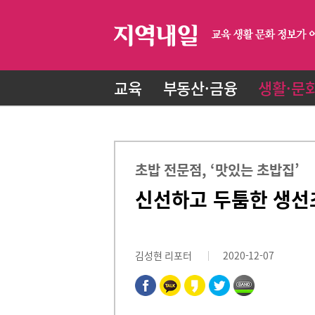
교육
부동산·금융
생활·문
초밥 전문점, ‘맛있는 초밥집’
신선하고 두툼한 생선
김성현 리포터
2020-12-07