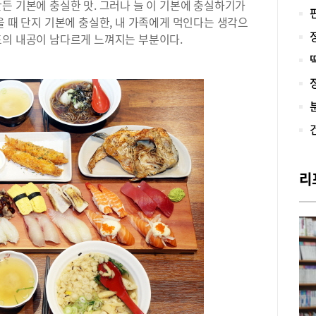
든 기본에 충실한 맛. 그러나 늘 이 기본에 충실하기가
쉽게
아니
을 때 단지 기본에 충실한, 내 가족에게 먹인다는 생각으
인상
프의 내공이 남다르게 느껴지는 부분이다.
리게
지트
접 
금은
비 
타르
또한
드캐
루베
리
먹을
일품
만든
직접
다.
된다
지막
커피
라떼
지 