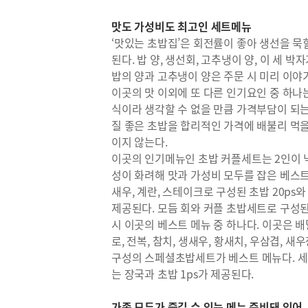
맛도 가성비도 최고인 세트메뉴
‘맛있는 초밥집’은 회전률이 좋아 생선을 묵
된다. 밥 양, 생선회, 고추냉이 양, 이 세 
밥의 양과 고추냉이 양은 주문 시 미리 이야
이곳의 맛 이외에 또 다른 인기요인 중 하나
식이라 생각할 수 없을 만큼 가격부담이 되는
질 좋은 초밥을 합리적인 가격에 배불리 먹
이지 않는다.
이곳의 인기메뉴인 초밥 커플세트는 2인이 넉
성이 화려해 맛과 가성비 모두를 잡은 베스트 메
새우, 계란, 스테이크로 구성된 초밥 20ps와
제공된다. 모듬 회와 커플 초밥세트로 구성된
시 이곳의 베스트 메뉴 중 하나다. 이곳은 배
로, 전복, 참치, 생새우, 황새치, 우삼겹, 새우
구성의 스페셜초밥세트가 베스트 메뉴다. 세
는 장국과 초밥 1ps가 제공된다.
가족 모두가 즐길 수 있는 메뉴 준비돼 있어