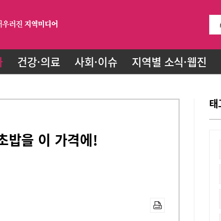
화
건강·의료
사회·이슈
지역별 소식·웹진
태
초밥을 이 가격에!