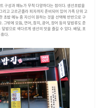
초등
 세트 구성과 메뉴가 무척 다양하다는 점이다. 생선초밥을
인데
 그리고 고르곤졸라 피자까지 준비되어 있어 가족 단위 고
글만
이 
양한 초밥 메뉴 중 자신이 원하는 것을 선택해 반반으로 구
흥미
 그밖에 모듬, 연어, 참치, 광어, 장어 등의 덮밥류도 준
가 
 덮밥으로 색다르게 생선의 맛을 즐길 수 있다. 배달, 포
동이
무휴다.
고 
이해
등 
동’
동’
사고
용을
과의
부원
은 
어떤
필독
이보
다르
언한