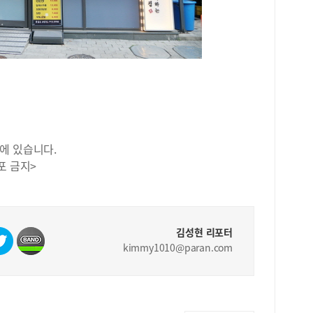
우 
려 
읽게
생깁
라서
학생
중되
내게
독 
그 
에 있습니다.
아니
포 금지>
다.
낼 
은 
력을
별 
김성현 리포터
보완
kimmy1010@paran.com
지도
는 
간 
정독