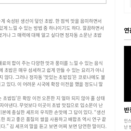
게 숙성된 생선이 덮인 초밥. 한 점씩 맛을 음미하면서
맛있게 느낄 수 있는 방법 중 하나이기도 하다. 깔끔하면서
연
졌거나 그 매력에 대해 알고 싶다면 정자동 소문난 초밥
재료의 합이 주는 다양한 맛과 풍미를 느낄 수 있는 음식
문에 초밥은 매우 섬세하고 쉽게 만들 수 있는 요리가 아니
지 않다. 그러나 정자동 ‘맛있는 초밥집’은 코로나에도 불
고 있다. 이 어려운 시국에 확장 이전을 했을 정도니 말
 초밥집’은 확장 이전 오픈한 지 얼마 되지 않아 홀 상태
자아낸다. 무엇보다 이곳이 초밥 맛집으로 입소문이 난
반
기본에 충실한 셰프의 우직한 손맛에 그 답이 있다. “생선
한 최고 좋은 품질의 쌀을 사용하고 배합초 역시 연구 끝
인스
.” 김 셰프의 말을 듣고 보면 어찌 보면 당연한 말이다.
난 