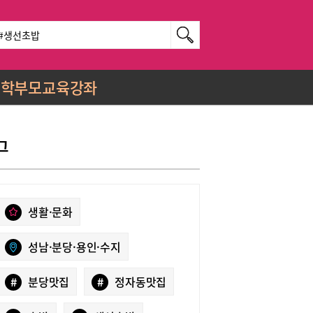
학부모교육강좌
그
생활·문화
성남·분당·용인·수지
#
분당맛집
#
정자동맛집