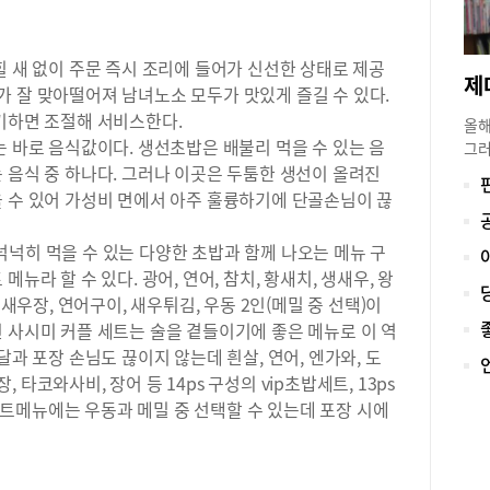
에 
맛을
힐 새 없이 주문 즉시 조리에 들어가 신선한 상태로 제공
으로
운이
박자가 잘 맞아떨어져 남녀노소 모두가 맛있게 즐길 수 있다.
한다
기하면 조절해 서비스한다.
올해
러움
는 바로 음식값이다. 생선초밥은 배불리 먹을 수 있는 음
그러
고소
 음식 중 하나다. 그러나 이곳은 두툼한 생선이 올려진
지금
치성
로나
을 수 있어 가성비 면에서 아주 훌륭하기에 단골손님이 끊
031
겪으
제대
넉히 먹을 수 있는 다양한 초밥과 함께 나오는 메뉴 구
이 
뉴라 할 수 있다. 광어, 연어, 참치, 황새치, 생새우, 왕
바른
 새우장, 연어구이, 새우튀김, 우동 2인(메밀 중 선택)이
인 
 사시미 커플 세트는 술을 곁들이기에 좋은 메뉴로 이 역
장에
달과 포장 손님도 끊이지 않는데 흰살, 연어, 엔가와, 도
보았
다‘
장, 타코와사비, 장어 등 14ps 구성의 vip초밥세트, 13ps
장은
트메뉴에는 우동과 메밀 중 선택할 수 있는데 포장 시에
쌓아
능력
를 