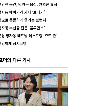
 볼 수 있는 바깥이 훤히 내다보이는 통창구조가
편안한 공간, 맛있는 음식, 완벽한 휴식
라 천장부터 지면 중간까지 내려와 있는 외벽은 첫
부터 반전을 선사한다. 독특한 외관에 잠시 머뭇거
정자동 베이커리 카페 ‘브레키’
 되지만 자리에 앉으면 오히려 아늑한 동굴 속 아
떡으로 든든하게 즐기는 브런치
에 들어와 있는 듯한 느낌이 든다.다음 반전은 직
만든 수제 케이크와 디저트들의 맛과 가격이다. 조
정자동 수산물 전문 ‘블루만복’
 투박한 듯 보이는 케이크와 디저트는 일단 가격대
분당 정자동 베트남 레스토랑 ‘효뜨 꽌’
큰 크기가 만족스럽다. 늘 한입에 쏙 사라지던 에그
트도 이곳에서는 두세 번 나눠 먹어야 할 정도다.
건강하게 삼시세빵
, 진한 커피와 어울리는 스콘도 단짠의 정석 솔티
라멜스콘, 달콤한 딸기잼스콘, 건강까지 챙기는 블
리스콘, 고소한 인절미크림스콘 등 입맛대로 골라
포터의 다른 기사
 수 있게 준비되어 있다. 또한, 달콤한 단호박 맛이
인 단호박 타르트, 쫀득한 브라우니, 제철 사과로
 애플크럼블케이크, 달지 않은 얼그레이 갸또 등
 개발한 레시피로 구워낸 수제 케이크 맛도 일품이
 더욱이 이틀 전에 홀케이크를 주문하면 할인까지
니 특별한 케이크를 찾는 이들에게는 그만이다.마
 반전은 4가지 시그니처 라떼의 맛이다. 평소 진한
 맛이 좋아 아메리카노만을 고집했을지라도 이곳
는 한번 맛볼 것을 추천한다. 다른 라떼와 달리 섞
않고 마셔야 하는 엘레멘츠 라떼는 진한 에스프레소