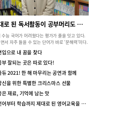
이어 고소하면서 달달하고 부드럽기까지 한 우유의
 순차적으로 음미할 수있기 때문이다. 특히 자체적
 개발한 블랜드 우유로 맛을 냈기 때문에 맛의 여
제대로 된 독서활동이 공부머리도 키운다
 쉽사리 사라지지 않는다. 조금 더 특별한 맛을 원
면 크림을 더한 엘레멘츠크림라떼와 풍미와 부드
 수능 국어가 어려웠다는 평가가 줄을 잇고 있다.
을 더한 엑셀렌트라떼, 그리고 쑥 우유 베이스에
면서 자주 들을 수 있는 단어가 바로 ‘문해력’이다.
한 인절미 크림을 더한 쑥라떼를 선택하면 된다.위
의 10대는 대부분 디지털 키즈로 성장해왔고, 코
편입으로 내 꿈을 찾다
남시 분당구 새마을로 165번길 17문 의
로 인한 팬데믹 상황으로 비대면 수업의 장기화를
&mdash;708-8093
며 독서 능력과 문해력 저하는 가속화되고 있다.
공부 잘되는 곳은 따로 있다!
로 된 독서 방법으로 책을 읽어야 문해력과 어휘력
아듀 2021! 한 해 마무리는 공연과 함께
쌓이고, 경쟁력 있는 국어 실력을 갖출 수 있다. 올
 독서 교육으로 국어 경쟁력을 키우고 있는 사단법
당신을 위한 특별한 크리스마스 선물
‘대한논리정독·속독학원 미금교육원’의 공혜란 부원
좋은 재료, 기억에 남는 맛
게서 독서 능력을 키울 수 있는 방법에 대해 들어
다.독서는‘독후활동’보다 ‘독서활동’이 중요하
언어부터 학습까지 제대로 된 영어교육을 하는 곳
대한논리정독·속독학원 미금교육원’의 공혜란 부원
 초등학교 때 독서활동을 통해 문해력과 어휘력을
야 한다고 말한다. “초등 시기에는 무엇보다 언어
 향상에 집중해야 하는 시기이므로 독서와 글쓰기
통해 어휘력과 사고력을 향상시켜야 합니다. 특히