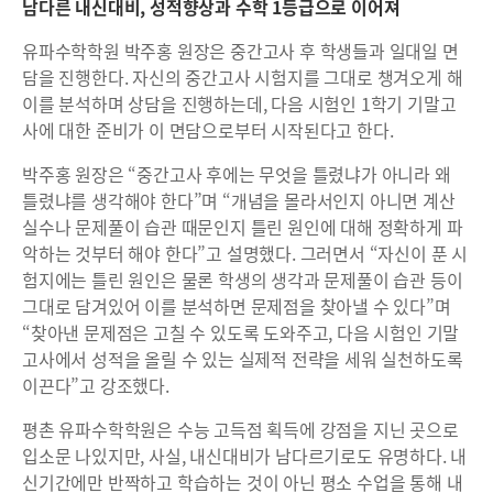
남다른 내신대비, 성적향상과 수학 1등급으로 이어져
유파수학학원 박주홍 원장은 중간고사 후 학생들과 일대일 면
담을 진행한다. 자신의 중간고사 시험지를 그대로 챙겨오게 해
이를 분석하며 상담을 진행하는데, 다음 시험인 1학기 기말고
사에 대한 준비가 이 면담으로부터 시작된다고 한다.
박주홍 원장은 “중간고사 후에는 무엇을 틀렸냐가 아니라 왜
틀렸냐를 생각해야 한다”며 “개념을 몰라서인지 아니면 계산
실수나 문제풀이 습관 때문인지 틀린 원인에 대해 정확하게 파
악하는 것부터 해야 한다”고 설명했다. 그러면서 “자신이 푼 시
험지에는 틀린 원인은 물론 학생의 생각과 문제풀이 습관 등이
그대로 담겨있어 이를 분석하면 문제점을 찾아낼 수 있다”며
“찾아낸 문제점은 고칠 수 있도록 도와주고, 다음 시험인 기말
고사에서 성적을 올릴 수 있는 실제적 전략을 세워 실천하도록
이끈다”고 강조했다.
평촌 유파수학학원은 수능 고득점 획득에 강점을 지닌 곳으로
입소문 나있지만, 사실, 내신대비가 남다르기로도 유명하다. 내
신기간에만 반짝하고 학습하는 것이 아닌 평소 수업을 통해 내