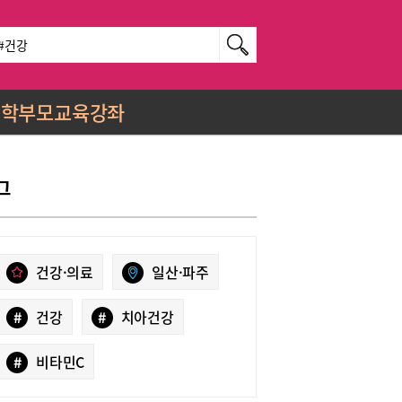
학부모교육강좌
그
건강·의료
일산·파주
#
건강
#
치아건강
#
비타민C