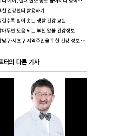
지니 에어, 실내 산소 농도 높아지니 성적도 쑥쑥
 치주질환이나 충치가 악화되면 당뇨병과 심혈관질
부천 건강센터 활용하기
등 만성질환 관리에도 영향을 미칠 수도 있습니다.
 노년기에는 치주질환과 치아 상실이 빠르게 진행
챙길수록 힘이 솟는 생활 건강 교실
 경우가 많아 증상이 없더라도 정기적인 시지치과
알아두면 도움 되는 부천 알뜰 건강정보
을 생활화하는 것이 좋습니다.무엇보다 치아의 저
기능은 건강한 노년을 지탱하는 생리적 기반이라 할
강남구·서초구 지역주민을 위한 건강 정보 모음
있습니다. 음식을 충분히 씹는 과정은 소화기관의
을 줄여 영양 흡수 효율을 높이고, 턱과 안면 근육
지속적으로 사용해 근육 기능 유지에도 긍정적인 역
포터의 다른 기사
 합니다. 또한 저작 활동은 침 분비를 촉진해 충치
치주질환 예방에 기여하며, 뇌를 지속적으로 자극해
 기능 유지에도 도움이 된다는 연구 결과가 꾸준히
되고 있습니다. 반대로 저작 기능이 저하되면 단단
음식 섭취가 어려워지고 영양 상태가 악화돼 근력
와 면역력 저하로 이어질 가능성도 커집니다.치아
상실한 어르신이라면 방치하기보다 적절한 시기에
를 받는 것이 중요합니다. 대표적인 치료 방법인
란트는 상실된 치아를 대신해 저작 기능을 회복하
자연치아와 유사한 씹는 힘을 기대할 수 있는 치료
다. 저작 기능이 회복되면 다양한 식재료를 충분히
할 수 있어 영양 균형 회복은 물론 전신 기능 유지