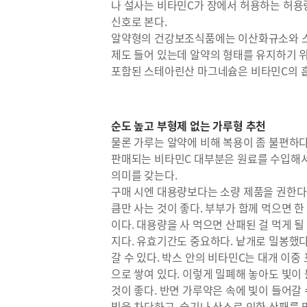
나 설사는 비타민C가 장에서 허용하는 허용
신호로 본다.
알약형의 건강보조식품에는 이산화규소와 스
제도 들어 있는데 알약의 형태를 유지하기 
포함된 스테아린산 마그네슘은 비타민C의 흡
순도 높고 부형제 없는 가루형 추천
물론 가루는 알약에 비해 복용이 좀 불편하다.
판매되는 비타민C 대부분은 원료를 수입해서
의미를 갖는다.
구매 시엔 대용량보다는 소량 제품을 권한다.
큼만 사는 것이 좋다. 부부가 함께 먹으면 한
이다. 대용량을 사 먹으면 산패된 걸 먹게 
지다. 유효기간도 중요하다. 낱개로 밀봉했다
갈 수 있다. 박스 안의 비타민C는 대개 이중
으로 쌓여 있다. 이렇게 밀폐해 놓아도 빛이
것이 좋다. 반면 가루약은 속에 빛이 들어갈
빛을 차단하고, 습기나 산소로 인한 산패를 