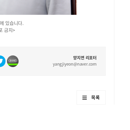
임플
모델
망가
니다
틀니
한 
을 
에 있습니다.
나 
플란
포 금지>
적지
뼈가
요한
그 
유기
성이
실질
보다
보건
의 
양지연 리포터
다.
용해
yangjiyeon@naver.com
축하
균형
대치
란트
강검
에 
니다
다.
심의
음식
목록
이 
질과
의료
다.
긴밀
력이
범 
yan
르신
기능