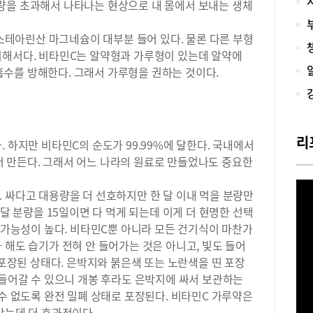
량을 초과해서 나타나는 현상으로 내 몸에서 보내는 생체
고,
환 
테아린산 마그네슘이 대부분 들어 있다. 물론 다른 부형
특히
위해서다. 비타민C는 알약형과 가루형이 있는데 알약에
되는
수를 방해한다. 그래서 가루형을 권하는 것이다.
검진
작 
수 
부담
을 
리
 하지만 비타민C의 순도가 99.99%에 달한다. 국내에서
할을
 만든다. 그래서 어느 나라의 원료로 만들었나도 중요한
와 
인지
발표
 싸다고 대용량을 더 선호하지만 한 달 이내 먹을 분량만
한 
 달 분량을 15일이면 다 먹게 되는데 이게 더 현명한 선택
감소
될 가능성이 높다. 비타민C뿐 아니라 모든 건기식이 마찬가
를 
 해도 습기가 전혀 안 들어가는 것은 아니고, 빛도 들어
치료
 포장된 상태다. 은박지와 붉은색 또는 노란색을 띤 포장
임플
 들어갈 수 있으니 개봉 후라도 은박지에 싸서 보관하는
고 
입니
 수 없도록 완전 밀폐 상태로 포장된다. 비타민C 가루약은
섭취
막는데 더 효과적이다.