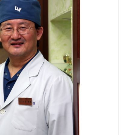
할 
방법
가능
할 
구강
는 
의료
것이
선보
트’
한 
있다
원,
경제
서비
플란
사업
트 
건으
임플
환을
있어
수성
술 
여해
다.
서는
맞춰
도포
개를
리를
한 
보건
플란
한 
고해
를 
판단
지 
어도
점에
임이
점은