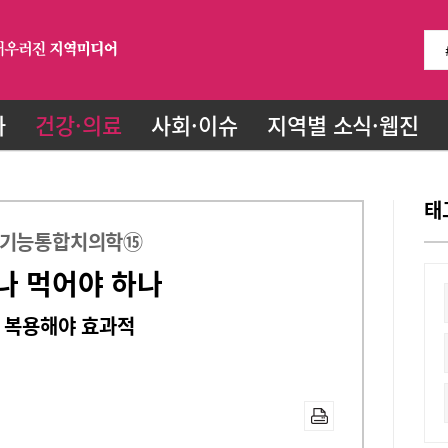
화
건강·의료
사회·이슈
지역별 소식·웹진
태
 기능통합치의학⑮
나 먹어야 하나
 복용해야 효과적