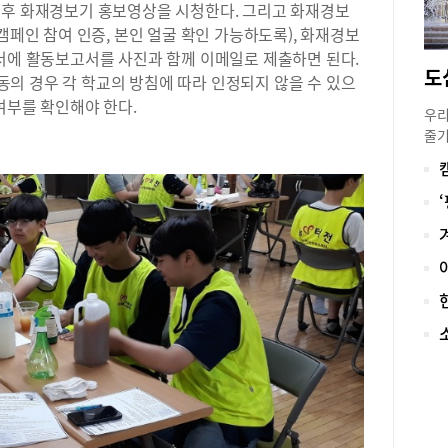
 후 화재경보기 홍보영상을 시청한다. 그리고 화재경보
자료
캠페인 참여 인증, 본인 얼굴 확인 가능하도록), 화재경보
텐츠
방서에 활동보고서를 사진과 함께 이메일로 제출하면 된다.
용 
의 경우 각 학교의 방침에 따라 인정되지 않을 수 있으
활동
여부를 확인해야 한다.
이밖
우리
작한
줄기
다.
낮의
계정
떠나
하여
시작
시간
들은
줍깅
해 
사’
도심
일,
마련
10
물놀
1단
배경
뮤니
해주
진행
운영
행 
인해
티 
려준
반드
예방
장,