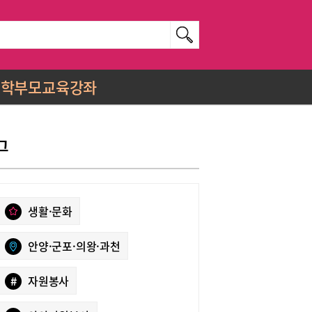
학부모교육강좌
그
생활·문화
안양·군포·의왕·과천
#
자원봉사