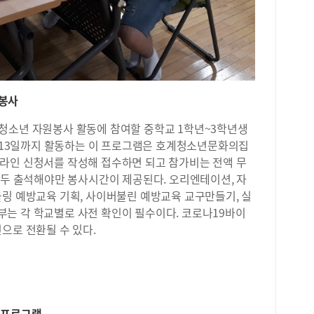
는데
촬영
을 
봉투
공원
길 
과 
봉사
안시
나 
에 
눈 
바닥
사진
원봉사
대 
용해
쏟아
청소년 자원봉사 활동에 참여할 중학교 1학년~3학년생
장씩
인기
보고
월 13일까지 활동하는 이 프로그램은 호계청소년문화의집
할 
봉사
라인 신청서를 작성해 접수하면 되고 참가비는 전액 무
으로
로부
모두 출석해야만 봉사시간이 제공된다. 오리엔테이션, 자
물놀
시부
기가
불링 예방교육 기획, 사이버불린 예방교육 교구만들기, 실
해 
와 
는 각 학교별로 사전 확인이 필수이다. 코로나19바이
가능
놀이
으로 전환될 수 있다.
사를
터파
봉사
방학
용을
웃음
방식
이공
없이
다.
많이
시까
 프로그램