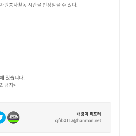
특히
자원봉사활동 시간을 인정받을 수 있다.
친 
들 
이 
설치
시도
다.
과 
장(
원 
고천
(삼
에 있습니다.
수(
포 금지>
배경미 리포터
cjfrb0113@hanmail.net