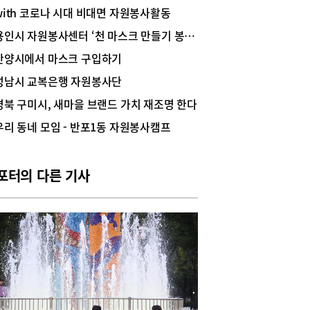
청소년 봉사활동은 많이 축소되고 있는 상황이다.
with 코로나 시대 비대면 자원봉사활동
는 코로나의 영향으로 봉사활동 시간이 한시적으
줄어들긴 했지만 의무적으로 채워야하는 봉사활동
용인시 자원봉사센터 ‘천 마스크 만들기 봉사활동’
가 있어 겨울방학이 시작되면서 학생과 학부모들
안양시에서 마스크 구입하기
부담도 늘어났다.안양시종합자원봉사센터에서 진행
 비대면 온택트 봉사활동은 이런 코로나19 시대에
성남시 교복은행 자원봉사단
한 봉사활동으로 눈길을 끌고 있다. 온택트 봉사활
경북 구미시, 새마을 브랜드 가치 재조명 한다
 직접 대면하지 않고 비대면으로 봉사활동을 진행
후 영상을 핸드폰으로 촬영한 후 보고서 및 활동 영
우리 동네 모임 - 반포1동 자원봉사캠프
 자원봉사센터로 제출하면 봉사 실적을 인정받을
있는 활동 프로그램이다. 1365 포털을 통하여 신청
하며 반드시 본인의 페이스북, 인스타그램 계정이
포터의 다른 기사
 경우에만 참여할 수 있다.쓸친소(쓸모 있고 친절
이용시설 소개하기)지역사회 내 사회적 약자 이용
 선정 및 조사를 하는 쓸친소(쓸모 있고 친절한 이
설 소개하기)프로그램은 1회와 2회에 나누어 진행
. 1회기는 2021. 1. 6일까지 진행되었고 2회기는
 11~1. 20일까지 실시된다. 대상은 회기별 50명으로
 2회기 모두 신청 가능하다. 회차 별 해당 기간에 활
진행 봉사실적은 회차 별 지정 날짜에 입력된다.참
법은 장애인, 노인, 아동, 청소년, 임산부, 노숙인
2가지 대상을 선정해 홈페이지 및 기사 등을 통해