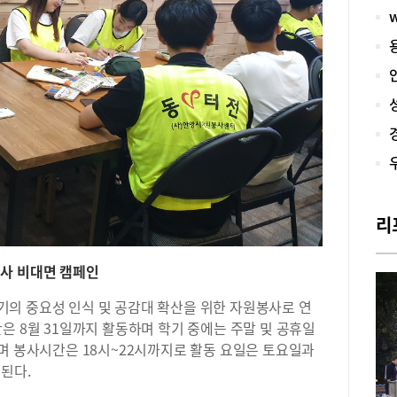
는 
올해
로 
점수
의 
하는
적합
동은
한 
상을
수 
가능
리
있는
한 
시설
사 비대면 캠페인
용시
된다
의 중요성 인식 및 공감대 확산을 위한 자원봉사로 연
1.
은 8월 31일까지 활동하며 학기 중에는 주말 및 공휴일
1,
며 봉사시간은 18시~22시까지로 활동 요일은 토요일과
동 
 된다.
여방
중 