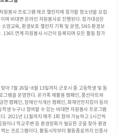
문화
앙공
할 
 자원봉사 프로그램 에코 챌린지에 참가할 청소년을 모집
운영
록우
길 
5회이며 비대면 온라인 자원봉사로 진행된다. 참가대상은
yo
범계
소양교육, 환경보호 챌린지 기획 및 운영, SNS 환경보
13
은 
 1365 연계 자원봉사 시간이 등록되며 모든 활동 참가
(V
중앙
지에
은 
이 
과 
리원
위험
를 
여름
러보
 7월 26일~8월 13일까지 군포시 중 고등학생 및 동
있도
프로그램을 운영한다. 온가족 재활용 캠페인, 풍선아트와
아랫
 금연 캠페인, 장애인식개선 캠페인, 화재안전지킴이 등의
원한
고등학생 누구나 참여할 수 있는 비대면 자원봉사 프로그램
에도
. 2021년 11월까지 매주 1회 참여 가능하고 1시간씩
육공
 공원이나 학교주변 등 환경정화가 필요한 곳을 찾아 환경
원 
1일
을 찍는 프로그램이다. 활동시작부터 활동종료까지 인증사