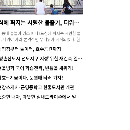
 조사를 진행한다. 그리고 PPT를 활용하여 홍보콘
를 제작해 카드 뉴스 형식으로 기관을 소개하고 이
가능한 서비스 등을 포함하여 5슬라이드 이상 제작,
도심에 퍼지는 시원한 물줄기, 더위야 가라!
 간 타임스탬프 어플을 활용하여 촬영을 진행한다.
에 홍보 콘텐츠 SNS에 게시하는 방법도 있다. 제
 동네 물놀이 명소 어디?도심에 퍼지는 시원한 물
 콘텐츠를 페이스북, 인스타그램에 업로드 하면 된
, 더위야 가라!본격적인 무더위가 시작되었다. 한
 반드시 안양시자원봉사센터 페이스북, 인스타그램
 뜨거운 햇살에 시원한 물놀이터를 찾아 어디론가
캠핑장부터 놀이터, 호수공원까지~
을 태그하여 게시한다. 활동 후 활동보고서를 작성
고 싶어지는 시기이다. 머지않아 아이들의 방학이
 메일로 접수하면 되고 2개 시설 당 2시간의 봉사
되고 휴가철이 되면 계곡이나 바닷가를 찾아 사람
‘평촌신도시 선도지구 지정’위한 재건축 열기 후끈!
을 제공한다.봉사도 하고 운동도 하는 ‘일석이조
 집을 나선다. 그러나 정체되는 도로 사정으로 인
봉사’봉사도 하고 운동도 하는 ‘일석이조 줍깅봉
겨울방학 국어 학습전략, 빈틈을 채워라!
장거리에 대한 부담이 생기면서 멀리 떠나지 않아도
는 총 3회 차에 걸쳐 진행된다. 2회 차는 1. 4~1. 10
 속에서 즐길 수 있는 물놀이 장소가 그리워지기
야호~ 겨울이다, 눈썰매 타러 가자!
 3회 차는 1. 11~1. 17까지이며 대상은 회 차별
이다. 아이들과 함께 우리 지역에서 누릴 수 있는
0명으로 2, 3회 차 모두 신청 가능하다. 참여방법은
현장스케치-근명중학교 한울도서관 개관
이 명소를 소개한다.사진출처 안양시청, 의왕시청
계는 워크온 어플 설치 및 워크온 ‘자원봉사센터’커
미 리포터 bae@naeil.com도심 열섬 현상 완화
소중한 내차, 따뜻한 실내드라이존에서 말리자!
티에 가입한다. 2단계는 줍깅(줍기+조깅)활동을
는 물놀이 공간안양시와 의왕시 등 도심 곳곳에서
 2시간, 5000걸음 이상이 필수이다. 이때 활동 진
되는 물놀이 명소는 뜨거운 낮에는 물론 열대야로
사진은 날짜, 시간, 얼굴이 나오도록 촬영해 커뮤니
 잠 못 이루는 밤에도 시원한 물줄기로 더위를 날
게시판에 봉사활동을 보고하면 된다. 사진 촬영 시
다. 이런 공간은 도심 열섬 현상 완화와 온열질환
시 타임스탬프 어플을 사용하는데 활동 시작 시 1
에 도움을 줄 뿐 아니라 도심 경관을 아름답게 하
 종료 시 1장, 중간 사진 30분 단위 2장 총 4장으로