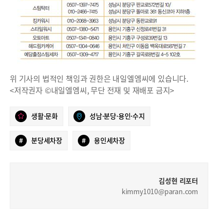
위 기사의 법적인 책임과 권한은 내일엘엠씨에 있습니다.
<저작권자 ©내일엘엠씨, 무단 전재 및 재배포 금지>
생활·문화
성남·분당·용인·수지
#
분당세차장
#
용인세차장
김성현 리포터
kimmy1010@paran.com