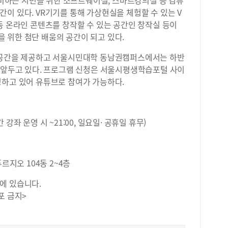
준비하는 시민을 위한 소프트웨어실, 스마트강의실 등 컴퓨
이 
이 있다. VR기기를 통해 가상현실을 체험할 수 있는 V
책 
등 온라인 콘텐츠를 창작할 수 있는 공간인 창작실 등이
사라
4년
 위한 첨단 배움의 공간이 되고 있다.
를 
기 
공간을 제공하고 서울시민대학 동남권캠퍼스에서는 하반
의 
12.5)을 앞두고 있다. 프로그램 신청은 서울시평생학습포털 사이
의 
영하고 있어 유튜브로 참여가 가능하다.
가족
향해
요.
웃으
간 강좌 운영 시 ~21:00, 일요일· 공휴일 휴무)
떨까
가의
약을
르지오 104동 2~4층
림책
찍는
에 있습니다.
감안
포 금지>
당할
게 
할 
일을