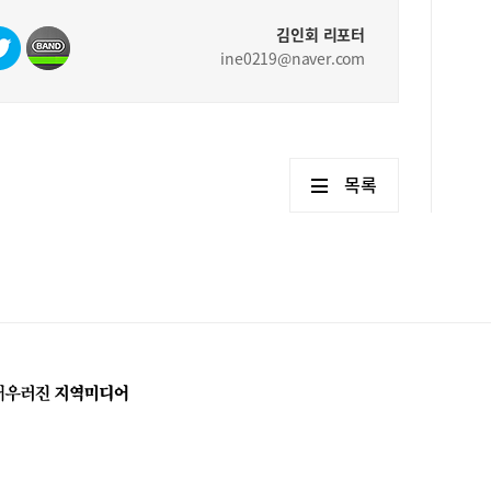
연봉
김인회 리포터
하다
ine0219@naver.com
을 
히 
쁨을
림책
를 
서 
목록
상 
로움
아지
움츠
제가
‘나
는 
다는
을 
있는
작가
는 
가.