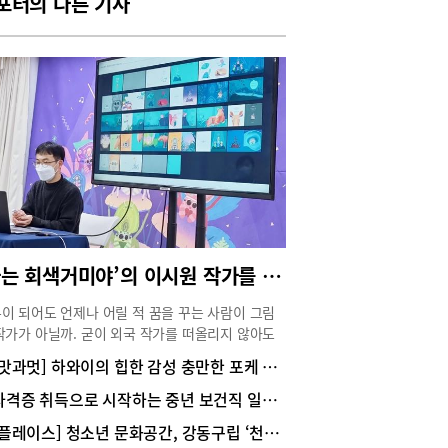
포터의 다른 기사
‘나는 회색거미야’의 이시원 작가를 만나다
이 되어도 언제나 어릴 적 꿈을 꾸는 사람이 그림
작가가 아닐까. 굳이 외국 작가를 떠올리지 않아도
빵의 백희나 작가나 볼로냐 라가치상을 수상한 이
[맛과멋] 하와이의 힙한 감성 충만한 포케 맛집, 슬로우캘리 송리단점
 작가의 이름이 익숙해지는 요즘이다. 어릴 때 읽
 그림책 속에서 우리는 꿈을 꾸고 행복을 느끼지
자격증 취득으로 시작하는 중년 보건직 일자리
던가. 아름다운 작품을 통해 감동을 주는 이시원
[플레이스] 청소년 문화공간, 강동구립 ‘천호청소년문화의집’
를 만나 그림책 작가의 세계에 대해 들어보았다.어