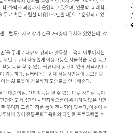
시민대학의 강의를 일정 시간(학사 기준 100시간) 수
릴 
 학·석·박사 과정까지 운영되고 있으며, 인문학, 미래학,
의 
 무료 혹은 저렴한 비용(1~2만원 대)으로 운영되고 있
활동
작가
미대
럴푸르지오 상가 건물 2-4층에 위치해 있었는데, 각
장을
슴에
래픽
민’을 주제로 대규모 강의나 활동형 교육이 이루어지는
왠지
또한 시민 누구나 자유롭게 이용가능한 자율학습 공간 등으
볼로
력에
 활동 등을 할 수 있는 커뮤니티 공간이 있어 서울시민대
책이
이 가능하다. 갤러리에는 현재 서울시민들이 공모전을
술 
직이는 AI 로봇이 친절하게 도슨트를 안내해준다.
로 
업을
실과 대강의실, 신체활동을 할 수 있는 마루 강의실 등이
되고
넓고 편안한 도서공간인 시민지혜오름이 위치하여 많은 시민
송국
로 꾸며져 그림과 작품 등이 전시되어 있는데, 이곳에 서
는 
입주하여 있어 전통문화교육원의 다양한 프로그램을 수
지지
의 
미 