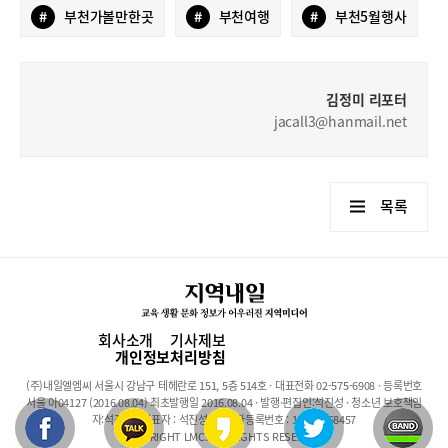
#
부천가볼만한곳
#
부천여행
#
부천5월행사
김정미 리포터
jacall3@hanmail.net
목록
회사소개
기사제보
개인정보처리방침
(주)내일엘엠씨 서울시 강남구 테헤란로 151, 5층 514호 · 대표전화 02-575-6908 · 등록번호
서울 아04127 (2016.08.04) 최초발행일 2016.08.04 · 발행·편집인:석진성 · 청소년 보호책임
자:석진성 · 대표자 : 석진성 · 사업자등록번호 : 101-86-68457
COPYRIGHT LMC. ALL RIGHTS RESERVED.