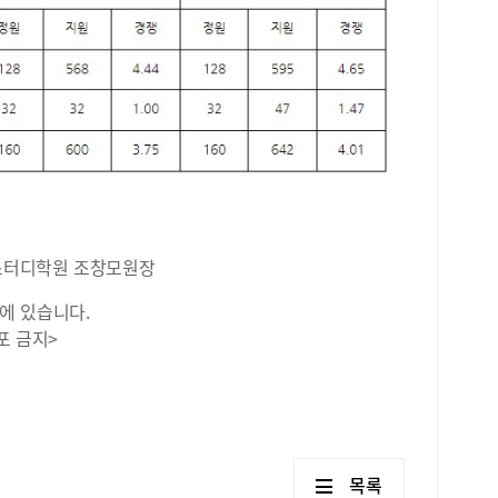
스터디학원 조창모원장
에 있습니다.
포 금지>
목록