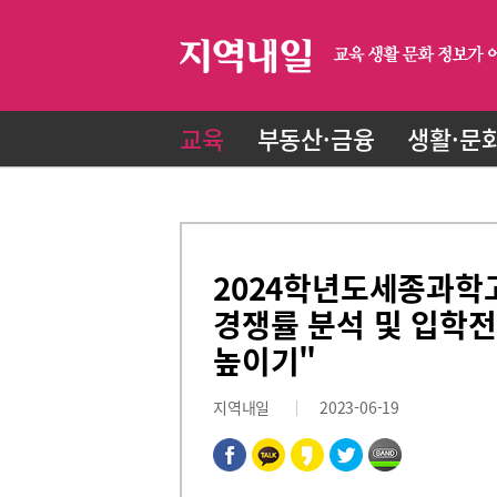
교육
부동산·금융
생활·문
2024학년도세종과학
경쟁률 분석 및 입학전
높이기"
지역내일
2023-06-19