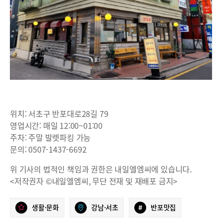
위치: 서초구 반포대로28길 79
영업시간: 매일 12:00~01:00
주차: 주말 발렛파킹 가능
문의: 0507-1437-6692
위 기사의 법적인 책임과 권한은 내일엘엠씨에 있습니다.
<저작권자 ©내일엘엠씨, 무단 전재 및 재배포 금지>
생활·문화
강남·서초
#
반포맛집