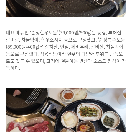
대표 메뉴인 ‘순정한우모둠’(79,000원/500g)은 등심, 부채살,
갈비살, 차돌박이, 한우소시지 등으로 구성했고, ‘순정특수모둠
(89,000원/400g)은 살치살, 안심, 제비추리, 갈비살, 차돌박이
등으로 구성했다. 정육식당이라 한우의 다양한 부위를 단품으
로도 맛볼 수 있으며, 고기에 곁들이는 반찬과 소스도 정성이 가
득하다.