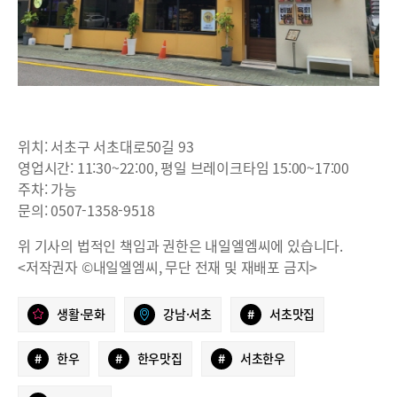
위치: 서초구 서초대로50길 93
영업시간: 11:30~22:00, 평일 브레이크타임 15:00~17:00
주차: 가능
문의: 0507-1358-9518
위 기사의 법적인 책임과 권한은 내일엘엠씨에 있습니다.
<저작권자 ©내일엘엠씨, 무단 전재 및 재배포 금지>
생활·문화
강남·서초
#
서초맛집
#
한우
#
한우맛집
#
서초한우