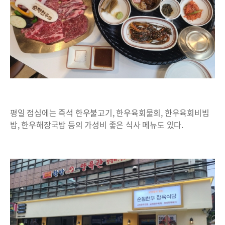
평일 점심에는 즉석 한우불고기, 한우육회물회, 한우육회비빔
밥, 한우해장국밥 등의 가성비 좋은 식사 메뉴도 있다.