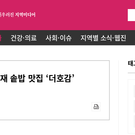
화
건강·의료
사회·이슈
지역별 소식·웹진
태
재 솥밥 맛집 ‘더호감’