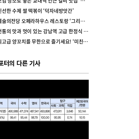
모임 장소로 좋은 교대역 인근 갈비 맛집 ‘희열’
 시간 제약 없는 품격 있는 모임이나 회식을 가능
신선한 수제 쌀 떡볶이 ‘덕자네방앗간’
 한다.25년을 버텨온 잠원동 터줏대감코로나19를
로 사람들의 식문화와 식성도 크게 변화하면서 수
예술의전당 오페라하우스 레스토랑 ‘그리시노’
 식당들이 새로 생겨나고 없어졌다. 잠원동 ‘건너
전통의 맛과 멋이 있는 강남역 고급 한정식 ‘조양관’
먹방길’로 불리는 이 골목도 그 영향에서 벗어날 수
지만 여전히 성업 중인 맛집들도 꽤 있다. 프로간
최고급 양꼬치를 무한으로 즐기세요! ‘미친양꼬치’ 양재직영점
장, 한성돈까스, 로꼬로꼬 조개찜 그리고 중식당
리’가 바로 그곳. 중식 맛이 예전과 같지 않다는 비
인 시각이 있는 요즘, ‘공리’는 변함없는 맛과 서비
포터의 다른 기사
 이 자리에서 25년을 꿋꿋하게 버텨온 대표적인
동 터줏대감이다. 30년 경력의 최석규 오너 셰프
"힘든 시기에도 고품격 음식을 고집해온 결과, 고객
 변함없는 사랑을 얻었다"며 감사 인사를 전한
24시간 운영에도 일정한 맛 유지안으로 들어서면
편의 주방을 중심으로 1층의 2개(10인·8인) 룸과
한 홀, 그리고 2층의 4개 룸, 3층의 12인석 원탁 3
등 여유롭고 아늑한 공간이 펼쳐진다. 내부 인테리
 내공 쌓인 맛집답게 편안하고 정갈한 분위기다.
에 셔츠와 정장 바지로 단정하게 차려입은 직원들
세심한 서비스가 신뢰감을 더해준다.‘공리’는 24시
영업에 단골 중심의 구조, 빠른 회전율, 안정된 품질