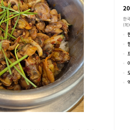
을 
2
한 
정교
한국
탕수
(목
는 
능)
맛을
5일
에 
학 
찬인
수분
스 
어 
원)
도와
수와
와 
가 
받아
한 
점 
한 
별 
대표
참고
뉴를
과 
어,
점수
함을
자 
선요
16
관자
49
가 
고시