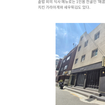
솥밥 외의 식사 메뉴로는 1인용 전골인 ‘매콤
치킨 가라아게와 새우튀김도 있다.