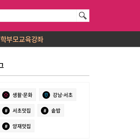
학부모교육강좌
그
생활·문화
강남·서초
#
서초맛집
#
솥밥
#
양재맛집