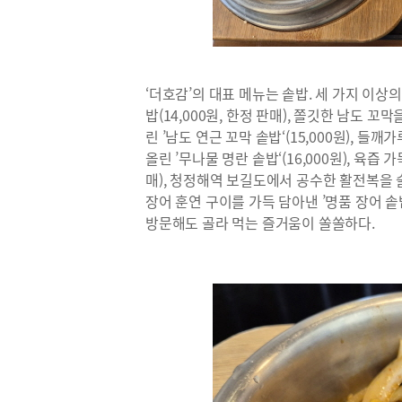
‘더호감’의 대표 메뉴는 솥밥. 세 가지 이상
밥(14,000원, 한정 판매), 쫄깃한 남도
린 ’남도 연근 꼬막 솥밥‘(15,000원), 
올린 ’무나물 명란 솥밥‘(16,000원), 육즙 
매), 청정해역 보길도에서 공수한 활전복을 술찜
장어 훈연 구이를 가득 담아낸 ’명품 장어 솥밥
방문해도 골라 먹는 즐거움이 쏠쏠하다.