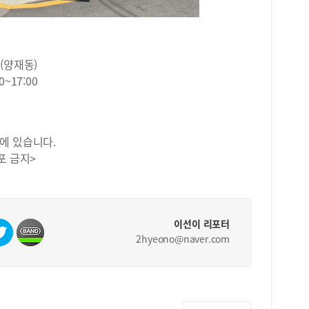
를 
응시
자 
20
 (양재동)
만점
14
~17:00
변별
14
명으
다.
에 있습니다.
다.
포 금지>
남학
78
한다
였다
로 
이선이 리포터
년도
2hyeono@naver.com
<2
사회
탐구
로 