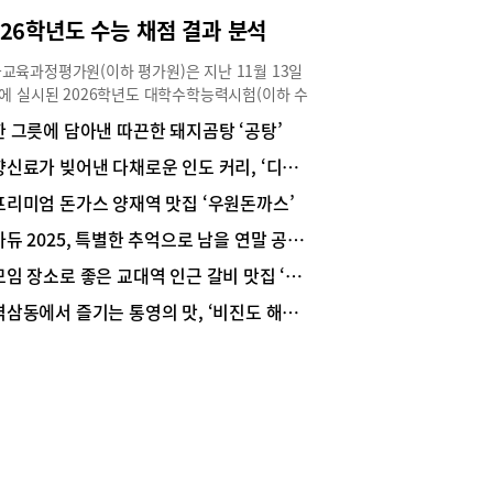
모토로 한다. 이곳의 핵심은 ‘24시간 운영에도 일정
026학년도 수능 채점 결과 분석
품질’을 유지하는 독창적인 시스템이다. 최 셰프는
하게 짜인 주방 인력 로테이션과 함께 육수, 짜장,
교육과정평가원(이하 평가원)은 지난 11월 13일
육 등의 베이스를 시간대별로 ‘리셋 또는 보충’하
)에 실시된 2026학년도 대학수학능력시험(이하 수
엄격한 관리 시스템을 통해 언제 찾아와도 똑같은
 채점 결과를 12월 4일에 발표했고, 다음날인 12월
한 그릇에 담아낸 따끈한 돼지곰탕 ‘공탕’
 제공한다고 자신한다. 식자재는 최 셰프가 일주일
 수험생들에게 성적을 통지했다. 아울러 수험생 진
두 번 정도 가락시장에 나가 직접 구입하고, 기본 반
지도를 위해 ‘영역/과목별 등급 구분 표준점수 및 도
향신료가 빚어낸 다채로운 인도 커리, ‘디얄로’
 짜조이도 손수 만든다. 합리적인 가격의 런치 코
포’ 자료도 공개했다. 2026학년도 수능은 특히 영
인기시그니처 메뉴인 ‘팔보채(55,000원, 80,000
프리미엄 돈가스 양재역 맛집 ‘우원돈까스’
영역이 상당히 어려웠고, 평가원은 “영어 영역 난이
’는 해삼, 새우 등 고급 식재료를 각각 볶아낸 후 육
 관련해 절대평가 체계에서 요구되는 적정 난이도
아듀 2025, 특별한 추억으로 남을 연말 공연·전시
 녹말 물로 마무리하여 걸쭉하면서도 농후한 풍미
학습 부담 완화에 부합하지 못했다는 지적을 무겁게
일품이다. ‘해물누룽지탕(60,000원, 80,000원)’ 또
모임 장소로 좋은 교대역 인근 갈비 맛집 ‘희열’
들이며, 수험생, 학부모 여러분께 심려를 끼쳐드린
바삭한 누룽지와 풍성한 해산물이 어우러져 깊고 진
깊이 사과드린다”고 사과문을 발표한 바 있다. 영역
역삼동에서 즐기는 통영의 맛, ‘비진도 해물뚝배기’
풍미를 자랑한다. 여기에 짜장면, 짬뽕, 탕수육으로
표준점수 등급 컷, 영역별 만점자 수 등을 살펴봤다.
되는 &apos;삼대장&apos; 역시 단순한 식사 메
: 한국교육과정평가원 ‘2026학년도 수능 채점 결
 넘어 ‘공리’만의 조리 동선과 보온 기술이 적용되
발표자료’, ‘2026학년도 수능 등급구분 점수 & 표준
 일반 식당과는 달리 시간이 지나도 신선함과 바삭
’, ‘2026학년도 수능 표준점수 도수분포’수능 응시
 오래 유지하는 특화된 맛을 선사한다.이외에도 특
493,896명, 재학생 333,102명, 졸업생 등
리, 런치코스(A·B), 코스요리(매·난·국·죽), 샥스핀,
0,794명2026학년도 수능에 응시한 수험생은
, 소고기·돼지고기 등과 각종 식사(8,000원부터)
3,896명으로 재학생은 333,102명, 졸업생과 검정
준비돼 있다. 현재 25주년 할인이벤트도 진행 중이
 합격자 등은 160,794명이었다. 영역별 응시자 수