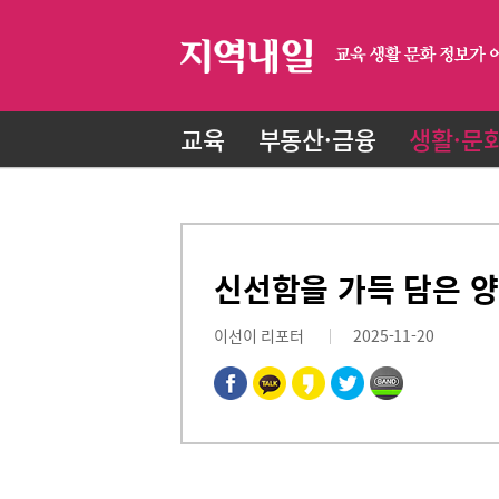
교육
부동산·금융
생활·문
신선함을 가득 담은 양
이선이 리포터
2025-11-20