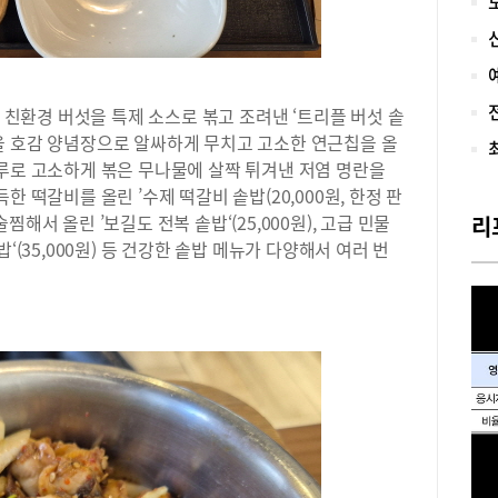
템은
하게
계기
많은
의 친환경 버섯을 특제 소스로 볶고 조려낸 ‘트리플 버섯 솥
수 
없었
 꼬막을 호감 양념장으로 알싸하게 무치고 고소한 연근칩을 올
장게
들깨가루로 고소하게 볶은 무나물에 살짝 튀겨낸 저염 명란을
‘공
가득한 떡갈비를 올린 ’수제 떡갈비 솥밥(20,000원, 한정 판
판적
해서 올린 ’보길도 전복 솥밥‘(25,000원), 고급 민물
리
스로
‘(35,000원) 등 건강한 솥밥 메뉴가 다양해서 여러 번
잠원
는 
들의
다.
맞은
아담
개 
어는
거기
의 
간 