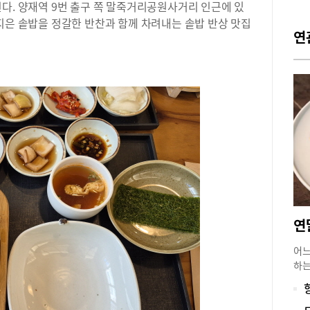
다. 양재역 9번 출구 쪽 말죽거리공원사거리 인근에 있
지은 솥밥을 정갈한 반찬과 함께 차려내는 솥밥 반상 맛집
연
어느
하는
구에
건물
완벽